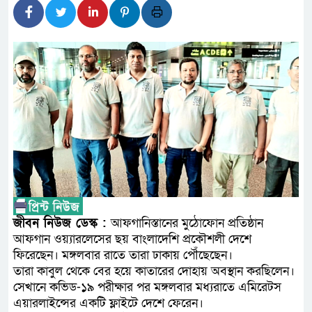
লালমনিরহাটে মাদকসহ মোটরসাইকে
ওমানের সঙ্গে ইরানের হরমুজ পরিকল
ফ্যাসিবাদবিরোধী আন্দোলনে হত্যাকাণ
নিরপেক্ষ ও বিশ্বাসযোগ্য : প্রধানমন্ত্রী
বাগেরহাট মেডিকেল ফাউন্ডেশনের যা
জুলাই স্মৃতি জাদুঘরের দুয়ার খুলেছে,
ফিলিপাইনের দক্ষিণ উপকূলে ৬.৩ মা
আগস্টের শেষ সপ্তাহে খুলছে মালয়েশ
জীবন নিউজ ডেস্ক :
আফগানিস্তানের মুঠোফোন প্রতিষ্ঠান
আফগান ওয়্যারলেসের ছয় বাংলাদেশি প্রকৌশলী দেশে
উপদেষ্টা
ফিরেছেন। মঙ্গলবার রাতে তারা ঢাকায় পৌঁছেছেন।
তারা কাবুল থেকে বের হয়ে কাতারের দোহায় অবস্থান করছিলেন।
সেখানে কভিড-১৯ পরীক্ষার পর মঙ্গলবার মধ্যরাতে এমিরেটস
এয়ারলাইন্সের একটি ফ্লাইটে দেশে ফেরেন।