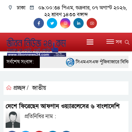
ঢাকা
০৯:০০:৩৪ পিএম
, শুক্রবার, ০৭ অগাস্ট ২০২৬,
২২ শ্রাবণ ১৪৩৩ বঙ্গাব্দ
সব
সর্বশেষ সংবাদ:
সিএমএসএফ পুঁজিবাজারে বিনিয়োগকার
গুরুত্বপূর্ণ ভূমিকা রাখছে: ওয়াসি আজম
আন্তর্জাতিক মানের প্যারা ক্রীড়া
প্রচ্ছদ /
জাতীয়
নিয়েছে সরকার
দেশে ফিরেছেন আফগান ওয়্যারলেসের ৬ বাংলাদেশি
নদী দূষণ রোধে সমন্বিত পদক্ষেপ 
প্রতিনিধির নাম :
নেই : প্রধানমন্ত্রী