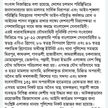
সংবাদ বিজ্ঞপ্তিতে বলা হয়েছে, দেশের চলমান পরিস্থিতিতে
জনসাধারণের জান-মালসহ সার্বিক নিরাপত্তা এবং আইন-শৃঙ্খলা
পরিস্থিতি নিয়ন্ত্রণের পাশাপাশি আইন-বহির্ভূত কর্মকাণ্ড রোধ ও
আইনের শাসন সমুন্নত রাখার লক্ষ্যে দেশব্যাপী নিরপেক্ষতা ও
পেশাদারিত্বের সাথে কাজ করছে বাংলাদেশ সেনাবাহিনী।
এরই ধারাবাহিকতায় যৌথবাহিনী সুনির্দিষ্ট গোপন সংবাদের
ভিত্তিতে গত ১৫-২২ ফেব্রুয়ারি পর্যন্ত বাংলাদেশ সেনাবাহিনীর ৬
স্বতন্ত্র এডিএ ব্রিগেড, ৮৬ স্বতন্ত্র সিগন্যাল ব্রিগেড এবং ৪৬ স্বতন্ত্র
পদাতিক ব্রিগেডের অধীনস্থ ইউনিট এবং থানা পুলিশের সমন্বয়ে
মিরপুর, কাফরুল, গাবতলী, হাজারীবাগ, কামরাঙ্গীরচর, চকবাজার,
মোহাম্মদপুর, তেজগাঁও, পল্লবী, উত্তরা ইত্যাদি এলাকায় বেশ কিছু
যৌথ অভিযান পরিচালনা করা হয়। এসমস্ত যৌথ অভিযানে অস্ত্র
ও হত্যা মামলার আসামি, তালিকাভুক্ত চাঁদাবাজ, চিহ্নিত অপরাধী,
অবৈধ জমি দখলকারী, কিশোর গ্যাং সদস্য এবং মাদক
ব্যবসায়ীসহ ১৩১ জন অপরাধীকে হাতেনাতে গ্রেফতার করা হয়।
এসময় তাদের নিকট হতে অবৈধ অস্ত্র, মাদকদ্রব্য, সন্ত্রাসী কাজে
ব্যবহৃত বিভিন্ন প্রকার দেশীয় অস্ত্র উদ্ধার করা হয়। আটককৃতদের
প্রয়োজনীয় জিজ্ঞাসাবাদ এবং আইনি কার্যক্রম সম্পন্নের জন্য
সংশ্লিষ্ট এলাকার থানায় পুলিশের নিকট হস্তান্তর করা হয়েছে।