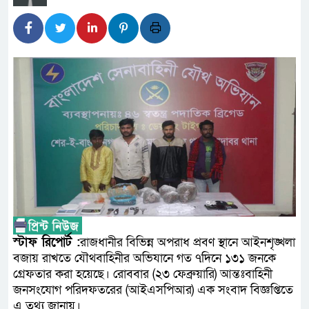
সাংবাদিক রাজু আহমেদ বিজেএসএস
সদস্য
সিএমএসএফ পুঁজিবাজারে বিনিয়োগক
গুরুত্বপূর্ণ ভূমিকা রাখছে: ওয়াসি আজ
আন্তর্জাতিক মানের প্যারা ক্রী
নিয়েছে সরকার
নদী দূষণ রোধে সমন্বিত পদক্ষ
নেই : প্রধানমন্ত্রী
লালমনিরহাটে মাদকসহ মোটরসা
স্টাফ রিপোর্ট :
রাজধানীর বিভিন্ন অপরাধ প্রবণ স্থানে আইনশৃঙ্খলা
বজায় রাখতে যৌথবাহিনীর অভিযানে গত ৭দিনে ১৩১ জনকে
ওমানের সঙ্গে ইরানের হরমুজ পরি
গ্রেফতার করা হয়েছে। রোববার (২৩ ফেব্রুয়ারি) আন্তঃবাহিনী
জনসংযোগ পরিদফতরের (আইএসপিআর) এক সংবাদ বিজ্ঞপ্তিতে
এ তথ্য জানায়।