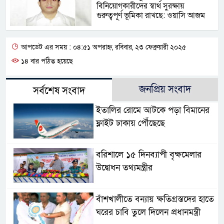
বিনিয়োগকারীদের স্বার্থ সুরক্ষায়
গুরুত্বপূর্ণ ভূমিকা রাখছে: ওয়াসি আজম
আপডেট এর সময় : ০৪:৫১ অপরাহ্ন, রবিবার, ২৩ ফেব্রুয়ারী ২০২৫
১৪ বার পঠিত হয়েছে
জনপ্রিয় সংবাদ
সর্বশেষ সংবাদ
ইতালির রোমে আটকে পড়া বিমানের
ফ্লাইট ঢাকায় পৌঁছেছে
বরিশালে ১৫ দিনব্যাপী বৃক্ষমেলার
উদ্বোধন তথ্যমন্ত্রীর
বাঁশখালীতে বন্যায় ক্ষতিগ্রস্তদের হাতে
ঘরের চাবি তুলে দিলেন প্রধানমন্ত্রী