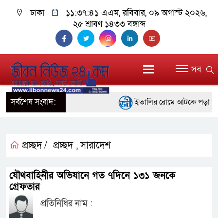
ঢাকা
১১:৩৭:৪২ এএম
, রবিবার, ০৯ অগাস্ট ২০২৬,
২৫ শ্রাবণ ১৪৩৩ বঙ্গাব্দ
সব
সর্বশেষ সংবাদ:
ইতালির রোমে আটকে পড়া বিমানে
বরিশালে ১৫ দিনব্যাপী বৃক্ষমেলার
বাঁশখালীতে বন্যায় ক্ষতিগ্রস্তদ
প্রচ্ছদ /
প্রচ্ছদ
সারাদেশ
,
প্রধানমন্ত্রী
যৌথবাহিনীর অভিযানে গত ৭দিনে ১৩১ জনকে
জ্বালানি সংকট মোকাবিলায় সরকার স
গ্রেফতার
প্রতিনিধির নাম :
প্রধানমন্ত্রী