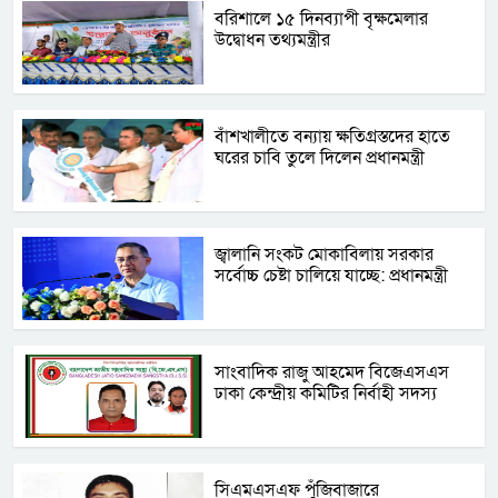
বরিশালে ১৫ দিনব্যাপী বৃক্ষমেলার
উদ্বোধন তথ্যমন্ত্রীর
বাঁশখালীতে বন্যায় ক্ষতিগ্রস্তদের হাতে
ঘরের চাবি তুলে দিলেন প্রধানমন্ত্রী
জ্বালানি সংকট মোকাবিলায় সরকার
সর্বোচ্চ চেষ্টা চালিয়ে যাচ্ছে: প্রধানমন্ত্রী
সাংবাদিক রাজু আহমেদ বিজেএসএস
ঢাকা কেন্দ্রীয় কমিটির নির্বাহী সদস্য
সিএমএসএফ পুঁজিবাজারে