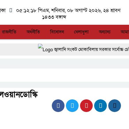
াকা
০৫:১২:১৮ পিএম
, শনিবার, ০৮ অগাস্ট ২০২৬, ২৪ শ্রাবণ
১৪৩৩ বঙ্গাব্দ
রাজনীতি
অর্থনীতি
বিনোদন
খেলাধুলা
অন্যান্য
আমা
জ্বালানি সংকট মোকাবিলায় সরকার সর্বোচ্চ চেষ্টা চালিয়ে
সিএমএসএফ পুঁজিবাজারে বিনিয়োগকারীদের স্বার্থ সুর
আন্তর্জাতিক মানের প্যারা ক্রীড়া প্রতিযোগিতা আ
লালমনিরহাটে মাদকসহ মোটরসাইকেল জব্দ বিজিব
েওয়ানডোস্কি
আত-তানযীল ইনস্টিটিউট চট্টগ্রাম দুবছর পেরিয়ে 
ফ্যাসিবাদবিরোধী আন্দোলনে হত্যাকাণ্ডের বিচার হবে স্ব