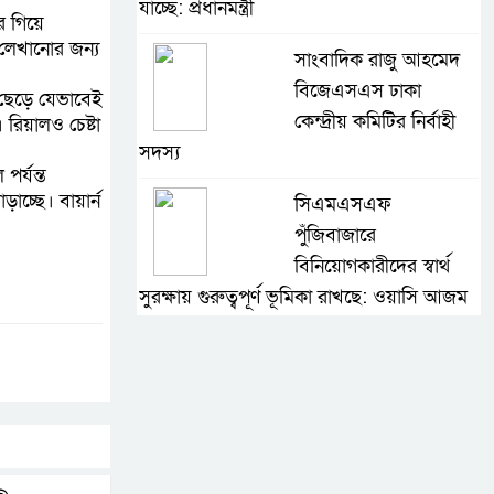
যাচ্ছে: প্রধানমন্ত্রী
রে গিয়ে
 লেখানোর জন্য
সাংবাদিক রাজু আহমেদ
বিজেএসএস ঢাকা
ন ছেড়ে যেভাবেই
কেন্দ্রীয় কমিটির নির্বাহী
 রিয়ালও চেষ্টা
সদস্য
পর্যন্ত
ড়াচ্ছে। বায়ার্ন
সিএমএসএফ
পুঁজিবাজারে
বিনিয়োগকারীদের স্বার্থ
সুরক্ষায় গুরুত্বপূর্ণ ভূমিকা রাখছে: ওয়াসি আজম
আন্তর্জাতিক মানের প্যারা
ক্রীড়া প্রতিযোগিতা
আয়োজনের উদ্যোগ
নিয়েছে সরকার
নদী দূষণ রোধে সমন্বিত