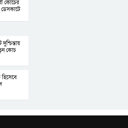
রী কোচের
পদক্ষেপ গ্রহণে অবহেলার
ন ডেসকাটে
কোনো সুযোগ নেই :
প্রধানমন্ত্রী
লালমনিরহাটে মাদকসহ
ুশ্চিন্তায়
মোটরসাইকেল জব্দ
তুন কোচ
বিজিবি’র
ওমানের সঙ্গে ইরানের
হরমুজ পরিকল্পনা
চ হিসেবে
চূড়ান্তের পথে
দ
আত-তানযীল ইনস্টিটিউট
চট্টগ্রাম দুবছর পেরিয়ে
তিন বছরে পর্দাপন
উপলক্ষে আলোচনা সভা ও দোয়া মাহফিল সম্পন্ন