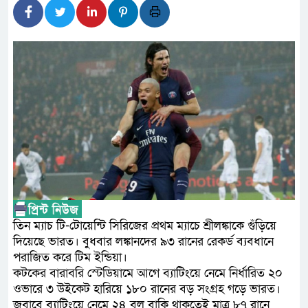
লালমনিরহাটে মাদকসহ মোটরসা
ওমানের সঙ্গে ইরানের হরমুজ পর
আত-তানযীল ইনস্টিটিউট চট্টগ্র
পর্দাপন উপলক্ষে আলোচনা সভা ও দোয
ফ্যাসিবাদবিরোধী আন্দোলনে হত্যা
নিরপেক্ষ ও বিশ্বাসযোগ্য : প্রধানমন্ত্রী
বাগেরহাট মেডিকেল ফাউন্ডেশনের
জুলাই স্মৃতি জাদুঘরের দুয়ার খুলে
তিন ম্যাচ টি-টোয়েন্টি সিরিজের প্রথম ম্যাচে শ্রীলঙ্কাকে গুঁড়িয়ে
ফিলিপাইনের দক্ষিণ উপকূলে ৬.৩
দিয়েছে ভারত। বুধবার লঙ্কানদের ৯৩ রানের রেকর্ড ব্যবধানে
পরাজিত করে টিম ইন্ডিয়া।
কটকের বারাবরি স্টেডিয়ামে আগে ব্যাটিংয়ে নেমে নির্ধারিত ২০
ওভারে ৩ উইকেট হারিয়ে ১৮০ রানের বড় সংগ্রহ গড়ে ভারত।
জবাবে ব্যাটিংয়ে নেমে ২৪ বল বাকি থাকতেই মাত্র ৮৭ রানে