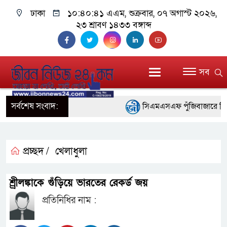
ঢাকা
১০:৪০:৪১ এএম
, শুক্রবার, ০৭ অগাস্ট ২০২৬,
২৩ শ্রাবণ ১৪৩৩ বঙ্গাব্দ
সব
সর্বশেষ সংবাদ:
সিএমএসএফ পুঁজিবাজারে বিনিয়োগ
গুরুত্বপূর্ণ ভূমিকা রাখছে: ওয়াসি আজ
আন্তর্জাতিক মানের প্যারা ক্র
প্রচ্ছদ /
খেলাধুলা
নিয়েছে সরকার
শ্র্রীলঙ্কাকে গুঁড়িয়ে ভারতের রেকর্ড জয়
নদী দূষণ রোধে সমন্বিত পদক্ষ
প্রতিনিধির নাম :
নেই : প্রধানমন্ত্রী