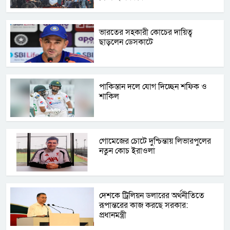
ভারতের সহকারী কোচের দায়িত্ব
ছাড়লেন ডেসকাটে
পাকিস্তান দলে যোগ দিচ্ছেন শফিক ও
শাকিল
গোমেজের চোটে দুশ্চিন্তায় লিভারপুলের
নতুন কোচ ইরাওলা
দেশকে ট্রিলিয়ন ডলারের অর্থনীতিতে
রূপান্তরের কাজ করছে সরকার:
প্রধানমন্ত্রী