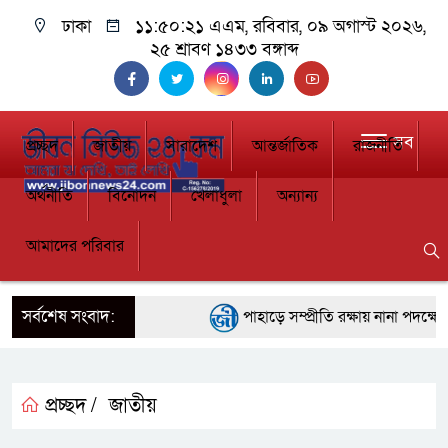
ঢাকা
১১:৫০:২১ এএম
, রবিবার, ০৯ অগাস্ট ২০২৬,
২৫ শ্রাবণ ১৪৩৩ বঙ্গাব্দ
সব
প্রচ্ছদ
জাতীয়
সারাদেশ
আন্তর্জাতিক
রাজনীতি
অর্থনীতি
বিনোদন
খেলাধুলা
অন্যান্য
আমাদের পরিবার
সর্বশেষ সংবাদ:
পাহাড়ে সম্প্রীতি রক্ষায় নানা পদক্ষেপ
ইতালির রোমে আটকে পড়া বিমানের ফ্ল
বরিশালে ১৫ দিনব্যাপী বৃক্ষমেলার উদ্বো
প্রচ্ছদ /
জাতীয়
বাঁশখালীতে বন্যায় ক্ষতিগ্রস্তদের হা