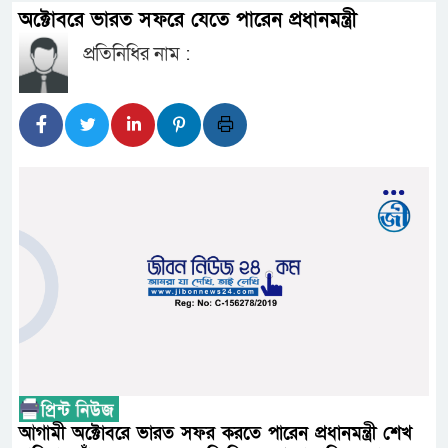
অক্টোবরে ভারত সফরে যেতে পারেন প্রধানমন্ত্রী
প্রধানমন্ত্রী
প্রতিনিধির নাম :
জ্বালানি সংকট মোকাবিলায় সরকার সর্বোচ
প্রধানমন্ত্রী
সাংবাদিক রাজু আহমেদ বিজেএসএস ঢাকা
সদস্য
সিএমএসএফ পুঁজিবাজারে বিনিয়োগকারীদে
গুরুত্বপূর্ণ ভূমিকা রাখছে: ওয়াসি আজম
আন্তর্জাতিক মানের প্যারা ক্রীড়া প্
নিয়েছে সরকার
নদী দূষণ রোধে সমন্বিত পদক্ষেপ গ্
আগামী অক্টোবরে ভারত সফর করতে পারেন প্রধানমন্ত্রী শেখ