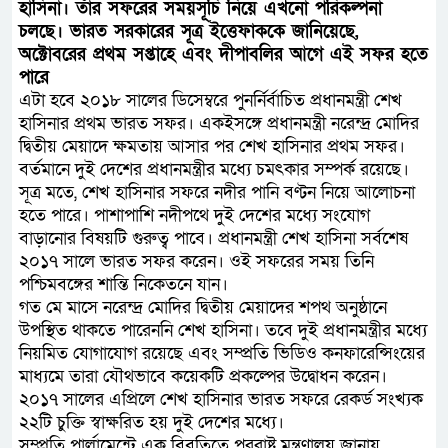
হাসিনা। তাঁর সফরের সময়সূচি নিয়ে এখনো পরিকল্পনা
নেই : প্রধানমন্ত্রী
চলছে। ভারত সরকারের সূত্র ইত্তেফাককে জানিয়েছে,
লালমনিরহাটে মাদকসহ মোটরসাইকেল 
অক্টোবরের প্রথম সপ্তাহে এবং দীপাবলির আগে এই সফর হতে
পারে
এটা হবে ২০১৮ সালের ডিসেম্বরে পুনর্নির্বাচিত প্রধানমন্ত্রী শেখ
হাসিনার প্রথম ভারত সফর। একইসঙ্গে প্রধানমন্ত্রী নরেন্দ্র মোদির
দ্বিতীয় মেয়াদে ক্ষমতায় আসার পর শেখ হাসিনার প্রথম সফর।
বর্তমানে দুই দেশের প্রধানমন্ত্রীর মধ্যে চমৎকার সম্পর্ক রয়েছে।
সূত্র মতে, শেখ হাসিনার সফরে নদীর পানি বণ্টন নিয়ে আলোচনা
হতে পারে। পাশাপাশি নদীপথে দুই দেশের মধ্যে সংযোগ
বাড়ানোর বিষয়টি গুরুত্ব পাবে। প্রধানমন্ত্রী শেখ হাসিনা সর্বশেষ
২০১৭ সালে ভারত সফর করেন। ওই সফরের সময় তিনি
পশ্চিমবঙ্গের শান্তি নিকেতনে যান।
গত মে মাসে নরেন্দ্র মোদির দ্বিতীয় মেয়াদের শপথ অনুষ্ঠানে
উপস্থিত থাকতে পারেননি শেখ হাসিনা। তবে দুই প্রধানমন্ত্রীর মধ্যে
নিয়মিত যোগাযোগ রয়েছে এবং সম্প্রতি ভিডিও কনফারেন্সিংয়ের
মাধ্যমে তারা যৌথভাবে কয়েকটি প্রকল্পের উদ্বোধন করেন।
২০১৭ সালের এপ্রিলে শেখ হাসিনার ভারত সফরে রেকর্ড সংখ্যক
২২টি চুক্তি স্বাক্ষরিত হয় দুই দেশের মধ্যে।
সম্প্রতি পার্লামেন্টে এক বিবৃতিতে পররাষ্ট্র মন্ত্রণালয় জানায়,