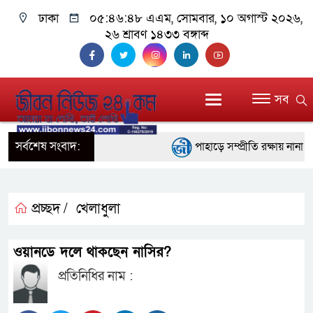
ঢাকা
০৫:৪৬:৪৮ এএম
, সোমবার, ১০ অগাস্ট ২০২৬,
২৬ শ্রাবণ ১৪৩৩ বঙ্গাব্দ
সব
সর্বশেষ সংবাদ:
পাহাড়ে সম্প্রীতি রক্ষায় নানা প
ইতালির রোমে আটকে পড়া বিমানে
বরিশালে ১৫ দিনব্যাপী বৃক্ষমেলার
প্রচ্ছদ /
খেলাধুলা
বাঁশখালীতে বন্যায় ক্ষতিগ্রস্তদ
ওয়ানডে দলে থাকছেন নাসির?
প্রধানমন্ত্রী
প্রতিনিধির নাম :
জ্বালানি সংকট মোকাবিলায় সরকার 