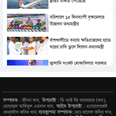
ফ্লাইট ঢাকায় পৌঁছেছে
বরিশালে ১৫ দিনব্যাপী বৃক্ষমেলার
উদ্বোধন তথ্যমন্ত্রীর
বাঁশখালীতে বন্যায় ক্ষতিগ্রস্তদের হাতে
ঘরের চাবি তুলে দিলেন প্রধানমন্ত্রী
জ্বালানি সংকট মোকাবিলায় সরকার
সর্বোচ্চ চেষ্টা চালিয়ে যাচ্ছে: প্রধানমন্ত্রী
সাংবাদিক রাজু আহমেদ বিজেএসএস
ঢাকা কেন্দ্রীয় কমিটির নির্বাহী সদস্য
সম্পাদক :
জীবন খান,
উপদেষ্টা :
ডি আই জি আনোয়ার (অব:),
মোহাম্মদ আমিমুল এহসান খান,
আইন উপদেষ্টা :
এ্যাডভোকেট
সিএমএসএফ পুঁজিবাজারে
ফেরদৌস কবির খান,
ব্যবস্থাপনা সম্পাদক:
মোঃ রাসেল কবির খান,