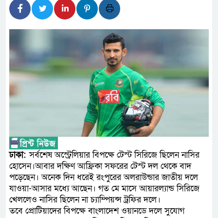
প্রধানমন্ত্রী
সাংবাদিক রাজু আহমেদ বিজেএসএস
সদস্য
সিএমএসএফ পুঁজিবাজারে বিনিয়োগ
গুরুত্বপূর্ণ ভূমিকা রাখছে: ওয়াসি আজ
আন্তর্জাতিক মানের প্যারা ক্র
নিয়েছে সরকার
নদী দূষণ রোধে সমন্বিত পদক্ষ
ঢাকা:
সর্বশেষ অস্ট্রেলিয়ার বিপক্ষে টেস্ট সিরিজে ছিলেন নাসির
হোসেন।আবার দক্ষিণ আফ্রিকা সফরের টেস্ট দল থেকে বাদ
নেই : প্রধানমন্ত্রী
পড়েছেন। অনেক দিন ধরেই রংপুরের অলরাউন্ডার জাতীয় দলে
যাওয়া-আসার মধ্যে আছেন। গত মে মাসে আয়ারল্যান্ড সিরিজে
লালমনিরহাটে মাদকসহ মোটরসা
খেললেও নাসির ছিলেন না চ্যাম্পিয়ন্স ট্রফির দলে।
তবে প্রোটিয়াদের বিপক্ষে বাংলাদেশ ওয়ানডে দলে সুযোগ