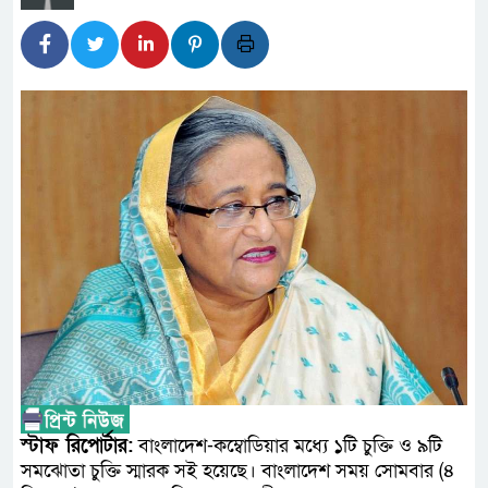
প্রধানমন্ত্রী
সাংবাদিক রাজু আহমেদ বিজেএসএস
সদস্য
সিএমএসএফ পুঁজিবাজারে বিনিয়োগক
গুরুত্বপূর্ণ ভূমিকা রাখছে: ওয়াসি আজ
আন্তর্জাতিক মানের প্যারা ক্র
নিয়েছে সরকার
নদী দূষণ রোধে সমন্বিত পদক্ষ
নেই : প্রধানমন্ত্রী
লালমনিরহাটে মাদকসহ মোটরসা
স্টাফ রিপোর্টার:
বাংলাদেশ-কম্বোডিয়ার মধ্যে ১টি চুক্তি ও ৯টি
সমঝোতা চুক্তি স্মারক সই হয়েছে। বাংলাদেশ সময় সোমবার (৪