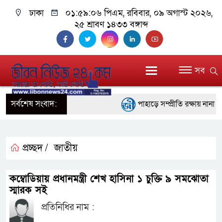
ঢাকা
০১:৫৯:০৬ পিএম
, রবিবার, ০৯ অগাস্ট ২০২৬,
২৫ শ্রাবণ ১৪৩৩ বঙ্গাব্দ
সব
সর্বশেষ সংবাদ:
পাহাড়ে সম্প্রীতি রক্ষায় নানা প
ইতালির রোমে আটকে পড়া বিমানে
বরিশালে ১৫ দিনব্যাপী বৃক্ষমেলার
প্রচ্ছদ /
জাতীয়
বাঁশখালীতে বন্যায় ক্ষতিগ্রস্তদ
কম্বোডিয়ায় প্রধানমন্ত্রী শেখ হাসিনা ১ চুক্তি ৯ সমঝোতা
প্রধানমন্ত্রী
স্মারক সই
প্রতিনিধির নাম :
জ্বালানি সংকট মোকাবিলায় সরকার 