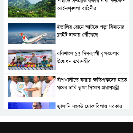
পাহাড়ে সম্প্রীতি রক্ষায় নানা পদক্ষেপ
আইনশৃঙ্খলা বাহিনীর
ইতালির রোমে আটকে পড়া বিমানের
ফ্লাইট ঢাকায় পৌঁছেছে
বরিশালে ১৫ দিনব্যাপী বৃক্ষমেলার
উদ্বোধন তথ্যমন্ত্রীর
বাঁশখালীতে বন্যায় ক্ষতিগ্রস্তদের হাতে
ঘরের চাবি তুলে দিলেন প্রধানমন্ত্রী
জ্বালানি সংকট মোকাবিলায় সরকার
সর্বোচ্চ চেষ্টা চালিয়ে যাচ্ছে: প্রধানমন্ত্রী
সাংবাদিক রাজু আহমেদ বিজেএসএস