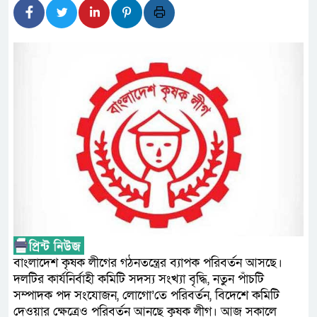
লালমনিরহাটে মাদকসহ মোটরসাই
ওমানের সঙ্গে ইরানের হরমুজ পরি
আত-তানযীল ইনস্টিটিউট চট্টগ্রা
পর্দাপন উপলক্ষে আলোচনা সভা ও দোয়
ফ্যাসিবাদবিরোধী আন্দোলনে হত্যাক
নিরপেক্ষ ও বিশ্বাসযোগ্য : প্রধানমন্ত্রী
বাগেরহাট মেডিকেল ফাউন্ডেশনের 
জুলাই স্মৃতি জাদুঘরের দুয়ার খুলেছ
ফিলিপাইনের দক্ষিণ উপকূলে ৬.৩ 
বাংলাদেশ কৃষক লীগের গঠনতন্ত্রের ব্যাপক পরিবর্তন আসছে।
দলটির কার্যনির্বাহী কমিটি সদস্য সংখ্যা বৃদ্ধি, নতুন পাঁচটি
সম্পাদক পদ সংযোজন, লোগো’তে পরিবর্তন, বিদেশে কমিটি
দেওয়ার ক্ষেত্রেও পরিবর্তন আনছে কৃষক লীগ। আজ সকালে