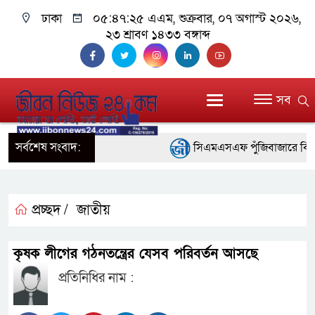
ঢাকা
০৫:৪৭:২৬ এএম
, শুক্রবার, ০৭ অগাস্ট ২০২৬,
২৩ শ্রাবণ ১৪৩৩ বঙ্গাব্দ
সব
সর্বশেষ সংবাদ:
সিএমএসএফ পুঁজিবাজারে বিনিয়োগক
গুরুত্বপূর্ণ ভূমিকা রাখছে: ওয়াসি আজম
আন্তর্জাতিক মানের প্যারা ক্রী
প্রচ্ছদ /
জাতীয়
নিয়েছে সরকার
কৃষক লীগের গঠনতন্ত্রের যেসব পরিবর্তন আসছে
নদী দূষণ রোধে সমন্বিত পদক্ষে
প্রতিনিধির নাম :
নেই : প্রধানমন্ত্রী