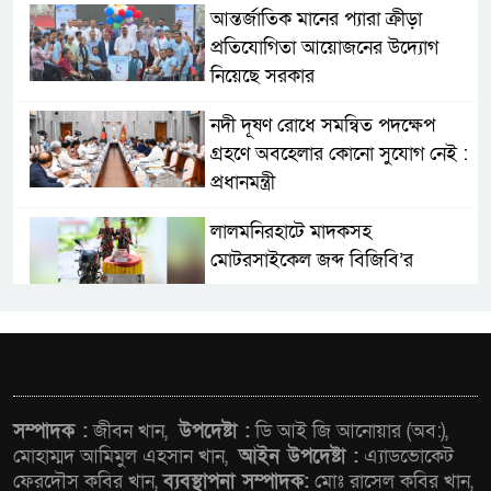
আন্তর্জাতিক মানের প্যারা ক্রীড়া
প্রতিযোগিতা আয়োজনের উদ্যোগ
নিয়েছে সরকার
নদী দূষণ রোধে সমন্বিত পদক্ষেপ
গ্রহণে অবহেলার কোনো সুযোগ নেই :
প্রধানমন্ত্রী
লালমনিরহাটে মাদকসহ
মোটরসাইকেল জব্দ বিজিবি’র
ওমানের সঙ্গে ইরানের হরমুজ
পরিকল্পনা চূড়ান্তের পথে
ফ্যাসিবাদবিরোধী আন্দোলনে
সম্পাদক :
জীবন খান,
উপদেষ্টা :
ডি আই জি আনোয়ার (অব:),
হত্যাকাণ্ডের বিচার হবে স্বচ্ছ, নিরপেক্ষ
মোহাম্মদ আমিমুল এহসান খান,
আইন উপদেষ্টা :
এ্যাডভোকেট
ফেরদৌস কবির খান,
ব্যবস্থাপনা সম্পাদক:
মোঃ রাসেল কবির খান,
ও বিশ্বাসযোগ্য : প্রধানমন্ত্রী