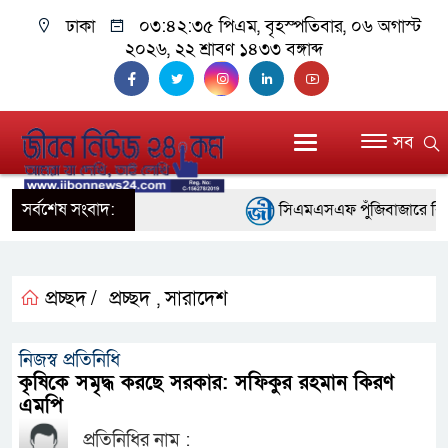
ঢাকা
০৩:৪২:৩৫ পিএম
, বৃহস্পতিবার, ০৬ অগাস্ট
২০২৬, ২২ শ্রাবণ ১৪৩৩ বঙ্গাব্দ
সব
সর্বশেষ সংবাদ:
সিএমএসএফ পুঁজিবাজারে বিনিয়োগক
গুরুত্বপূর্ণ ভূমিকা রাখছে: ওয়াসি আজ
আন্তর্জাতিক মানের প্যারা ক্র
প্রচ্ছদ /
প্রচ্ছদ
সারাদেশ
,
নিয়েছে সরকার
নিজস্ব প্রতিনিধি
নদী দূষণ রোধে সমন্বিত পদক্ষ
কৃষিকে সমৃদ্ধ করছে সরকার: সফিকুর রহমান কিরণ
এমপি
নেই : প্রধানমন্ত্রী
প্রতিনিধির নাম :