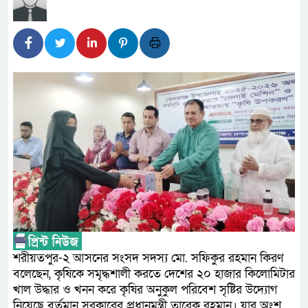
লালমনিরহাটে মাদকসহ মোটরসা
ওমানের সঙ্গে ইরানের হরমুজ পরি
ফ্যাসিবাদবিরোধী আন্দোলনে হত্যা
নিরপেক্ষ ও বিশ্বাসযোগ্য : প্রধানমন্ত্রী
বাগেরহাট মেডিকেল ফাউন্ডেশনের 
জুলাই স্মৃতি জাদুঘরের দুয়ার খুলে
ফিলিপাইনের দক্ষিণ উপকূলে ৬.৩ 
আগস্টের শেষ সপ্তাহে খুলছে মাল
উপদেষ্টা
শরীয়তপুর-২ আসনের সংসদ সদস্য মো. সফিকুর রহমান কিরণ
বলেছেন, কৃষিকে সমৃদ্ধশালী করতে দেশের ২০ হাজার কিলোমিটার
খাল উদ্ধার ও খনন করে কৃষির অনুকুল পরিবেশ সৃষ্টির উদ্যোগ
নিয়েছে বর্তমান সরকারের প্রধানমন্ত্রী তারেক রহমান। যার অংশ