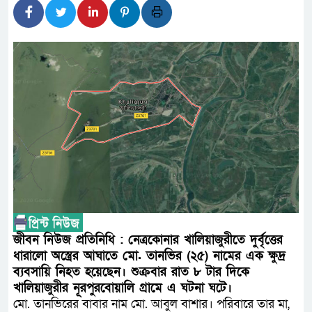
লালমনিরহাটে মাদকসহ মোটরসা
ওমানের সঙ্গে ইরানের হরমুজ পরি
আত-তানযীল ইনস্টিটিউট চট্টগ্রা
পর্দাপন উপলক্ষে আলোচনা সভা ও দোয়
ফ্যাসিবাদবিরোধী আন্দোলনে হত্যা
নিরপেক্ষ ও বিশ্বাসযোগ্য : প্রধানমন্ত্রী
বাগেরহাট মেডিকেল ফাউন্ডেশনের 
জুলাই স্মৃতি জাদুঘরের দুয়ার খুলে
জীবন নিউজ প্রতিনিধি : নেত্রকোনার খালিয়াজুরীতে দুর্বৃত্তের
ফিলিপাইনের দক্ষিণ উপকূলে ৬.৩ 
ধারালো অস্ত্রের আঘাতে মো. তানভির (২৫) নামের এক ক্ষুদ্র
ব্যবসায়ি নিহত হয়েছেন। শুক্রবার রাত ৮ টার দিকে
খালিয়াজুরীর নূরপুরবোয়ালি গ্রামে এ ঘটনা ঘটে।
মো. তানভিরের বাবার নাম মো. আবুল বাশার। পরিবারে তার মা,