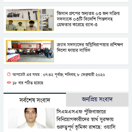
জিসান গ্রুপের অন্যতম ০৩ জন সক্রিয়
সদস্যকে ০৩টি বিদেশি পিস্তলসহ
গ্রেফতার করেছে র‍্যাব-৩
ক্র্যাব সদস্যদের অগ্নিনিরাপত্তার প্রশিক্ষণ
দিলো ফায়ার সার্ভিস
আপডেট এর সময় : ০৭:৪২ পূর্বাহ্ন, শনিবার, ৮ ফেব্রুয়ারী ২০২০
১৮ বার পঠিত হয়েছে
জনপ্রিয় সংবাদ
সর্বশেষ সংবাদ
সিএমএসএফ পুঁজিবাজারে
বিনিয়োগকারীদের স্বার্থ সুরক্ষায়
গুরুত্বপূর্ণ ভূমিকা রাখছে: ওয়াসি