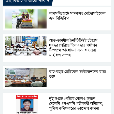
এই বিভাগের আরো সংবাদ
লালমনিরহাটে মাদকসহ মোটরসাইকেল
জব্দ বিজিবি’র
আত-তানযীল ইনস্টিটিউট চট্টগ্রাম
দুবছর পেরিয়ে তিন বছরে পর্দাপন
উপলক্ষে আলোচনা সভা ও দোয়া
মাহফিল সম্পন্ন
বাগেরহাট মেডিকেল ফাউন্ডেশনের যাত্রা
শুরু
দু্ই সপ্তাহ পেরিয়ে গেলেও সন্ধান
মেলেনি এসএসসি পরীক্ষার্থী অনিকের,
পুলিশ কমিশনারের হস্তক্ষেপ কামনা