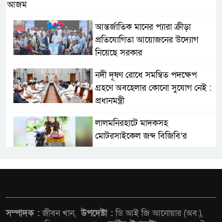
আজম
আন্তর্জাতিক মানের প্যারা ক্রীড়া
প্রতিযোগিতা আয়োজনের উদ্যোগ
নিয়েছে সরকার
নদী দূষণ রোধে সমন্বিত পদক্ষেপ
গ্রহণে অবহেলার কোনো সুযোগ নেই :
প্রধানমন্ত্রী
লালমনিরহাটে মাদকসহ
মোটরসাইকেল জব্দ বিজিবি’র
ওমানের সঙ্গে ইরানের হরমুজ
পরিকল্পনা চূড়ান্তের পথে
আত-তানযীল ইনস্টিটিউট চট্টগ্রাম
সম্পাদক :
জীবন খান,
উপদেষ্টা :
ডি আই জি আনোয়ার (অব:),