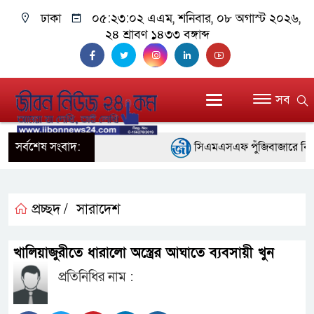
ঢাকা
০৫:২৩:০৩ এএম
, শনিবার, ০৮ অগাস্ট ২০২৬,
২৪ শ্রাবণ ১৪৩৩ বঙ্গাব্দ
সব
সর্বশেষ সংবাদ:
সিএমএসএফ পুঁজিবাজারে বিনিয়োগক
গুরুত্বপূর্ণ ভূমিকা রাখছে: ওয়াসি আজ
আন্তর্জাতিক মানের প্যারা ক্রী
প্রচ্ছদ /
সারাদেশ
নিয়েছে সরকার
খালিয়াজুরীতে ধারালো অস্ত্রের আঘাতে ব্যবসায়ী খুন
নদী দূষণ রোধে সমন্বিত পদক্ষ
প্রতিনিধির নাম :
নেই : প্রধানমন্ত্রী