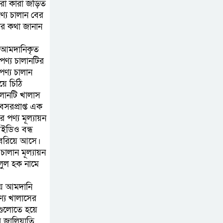
ারা কারা জড়িত
পদক্ষেপ গ্রহণে অবহেলার
ণ্য চালান বের
ার কথা জানান
কোনো সুযোগ নেই :
প্রধানমন্ত্রী
ান আমদানিকৃত
পণ্য চালানটির
লালমনিরহাটে মাদকসহ
পণ্য চালান
মোটরসাইকেল জব্দ
য়ে চিঠি
বিজিবি’র
ালানটি খালাস
সরপ্রাপ্ত এক
ওমানের সঙ্গে ইরানের
পণ্য মূল্যায়ন
ইডিও বন্ধ
হরমুজ পরিকল্পনা
 বেরিয়ে আসে।
চূড়ান্তের পথে
ালান মূল্যায়ন
লুল হক নামে
আত-তানযীল ইনস্টিটিউট
চট্টগ্রাম দুবছর পেরিয়ে
ণায় আমদানি
তিন বছরে পর্দাপন
ণ্য খালাসের
উপলক্ষে আলোচনা সভা ও দোয়া মাহফিল সম্পন্ন
গুলোতে হয়ে
র জালিয়াতি