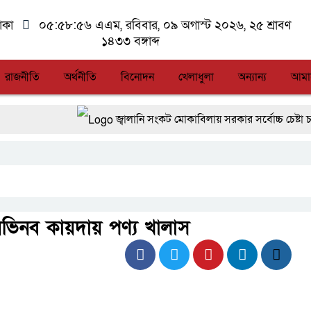
াকা
০৫:৫৮:৫৭ এএম
, রবিবার, ০৯ অগাস্ট ২০২৬, ২৫ শ্রাবণ
১৪৩৩ বঙ্গাব্দ
রাজনীতি
অর্থনীতি
বিনোদন
খেলাধুলা
অন্যান্য
আমা
জ্বালানি সংকট মোকাবিলায় সরকার সর্বোচ্চ চেষ্টা চালিয়ে যাচ্ছে:
সিএমএসএফ পুঁজিবাজারে বিনিয়োগকারীদের স্বার্থ সুরক্ষায় গ
আন্তর্জাতিক মানের প্যারা ক্রীড়া প্রতিযোগিতা আয়োজনের 
লালমনিরহাটে মাদকসহ মোটরসাইকেল জব্দ বিজিবি’র
ে অভিনব কায়দায় পণ্য খালাস
আত-তানযীল ইনস্টিটিউট চট্টগ্রাম দুবছর পেরিয়ে তিন বছর
ফ্যাসিবাদবিরোধী আন্দোলনে হত্যাকাণ্ডের বিচার হবে স্বচ্ছ, নির