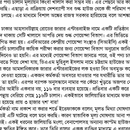
র পণ্য চালান মূল্যায়ন কিংবা খালাস করা সম্ভব নয়। এর পেছনে আর ক
করছি। এছাড়া এ প্রক্রিয়ায় দেশব্যাপী সব শুল্ক হাউজ থেকে কী পরিমাণ প
চলছে। এর মাধ্যমে বিশাল অঙ্কের রাজস্ব সরকার হারিয়েছে বলে আশঙ্ক
ায়, ঢাকার আহসানউল্লাহ রোডের জারার এন্টারপ্রাইজ নামে একটি প্রতিষ্ঠ
থাকায় সেটি খালাসে আপত্তি দেয় শুল্ক গোয়েন্দা বিভাগ। এর ভিত্তিতে 
য়া স্থগিত করা হয়। এনবিআরের কেন্দ্রীয় গোয়েন্দা সংস্থাও (সিআইসি) একই 
ানি চালানটির কায়িক পরীক্ষা করার জন্য গোয়েন্দা বিভাগ অনুরোধ জানি
দিনেও তা হয়নি। এর মধ্যেই গোয়েন্দা বিভাগ জানতে পারে, ওই পণ্য চ
তে গিয়ে দেখা যায়, ডিএএম মুহিবুল ইসলাম নামে চট্টগ্রাম হাউজের অব
র করে আমদানিকারক জারার এন্টারপ্রাইজের লক হওয়া বিন অবমুক্ত করে 
দেওয়া হয়েছে। একজন কর্মকর্তা অবসরে যাওয়ার পর যথারীতি তার আ
ত্রে তা হয়নি। এরপর ব্যাপক অনুসন্ধানে নামার পর কেঁচো খুঁড়তে অজগর
্তার আইডি একবার নয়, ১১৬ বার ব্যবহার হয়েছে। প্রতিবার একটি করে চ
ন্থায় বেরিয়ে গেছে ১১৬টি চালান। একইভাবে জালিয়াতির মাধ্যমে ফজ
 হয়েছে প্রায় ৩ হাজার ৭শ’ বার!
র্তা নাম প্রকাশ না করার শর্তে ইত্তেফাককে বলেন, মূলত মিথ্যা ঘোষ
্যই এটি ঘটেছে বলে মনে করছি। কারণ স্বাভাবিক মূল্য ঘোষণায় আনা প
েই। একই ধরনের জালিয়াতি মংলা, বেনাপোলসহ অন্যান্য কাস্টম হাউজ
 ক্ষতির ইঙ্গিত করে। তবে তিনি বলেন, একক ব্যক্তির মাধ্যমে এ ধররে