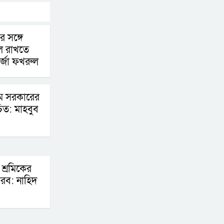
র সঙ্গে
ীল রাখতে
র্জা ফখরুল
যম সরকারের
চিত: মাহবুব
 শ্রমিকের
 করব: নাহিদ