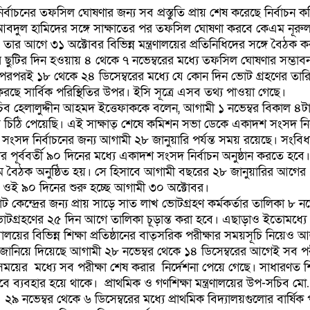
াচনের তফসিল ঘোষণার জন্য সব প্রস্তুতি প্রায় শেষ করেছে নির্বাচন ক
ো. আবদুল হামিদের সঙ্গে সাক্ষাতের পর তফসিল ঘোষণা করবে কেএম নূরুল
। তার আগে ৩১ অক্টোবর বিভিন্ন মন্ত্রণালয়ের প্রতিনিধিদের সঙ্গে বৈঠক 
 ছুটির দিন হওয়ায় ৪ থেকে ৭ নভেম্বরের মধ্যে তফসিল ঘোষণার সম্ভাব
 পরপরই ১৮ থেকে ২৪ ডিসেম্বরের মধ্যে যে কোন দিন ভোট গ্রহণের তারিখ
রছে সার্বিক পরিস্থিতির উপর। ইসি সূত্রে এসব তথ্য পাওয়া গেছে।
 হেলালুদ্দীন আহমদ ইত্তেফাককে বলেন, আগামী ১ নভেম্বর বিকাল ৪টায় 
ান্ত চিঠি পেয়েছি। এই সাক্ষাত্ শেষে কমিশন সভা ডেকে একাদশ সংসদ নির
দ নির্বাচনের জন্য আগামী ২৮ জানুয়ারি পর্যন্ত সময় রয়েছে। সংবিধ
ূর্ববর্তী ৯০ দিনের মধ্যে একাদশ সংসদ নির্বাচন অনুষ্ঠান করতে হব
ম বৈঠক অনুষ্ঠিত হয়। সে হিসাবে আগামী বছরের ২৮ জানুয়ারির আগের
বে। ওই ৯০ দিনের শুরু হচ্ছে আগামী ৩০ অক্টোবর।
কেন্দ্রের জন্য প্রায় সাড়ে সাত লাখ ভোটগ্রহণ কর্মকর্তার তালিকা ৮ নভে
। ভোটগ্রহণের ২৫ দিন আগে তালিকা চূড়ান্ত করা হবে। এছাড়াও ইতোমধ্যে
িবালয়ের বিভিন্ন শিক্ষা প্রতিষ্ঠানের বাত্সরিক পরীক্ষার সময়সূচি নিয়েও
কে জানিয়ে দিয়েছে আগামী ২৮ নভেম্বর থেকে ১৪ ডিসেম্বরের আগেই সব পর
এ সময়ের মধ্যে সব পরীক্ষা শেষ করার নির্দেশনা পেয়ে গেছে। সাধারণত শি
সেবে ব্যবহার হয়ে থাকে। প্রাথমিক ও গণশিক্ষা মন্ত্রণালয়ের উপ-সচিব মো.
 ২৯ নভেম্বর থেকে ৬ ডিসেম্বরের মধ্যে প্রাথমিক বিদ্যালয়গুলোর বার্ষিক পর