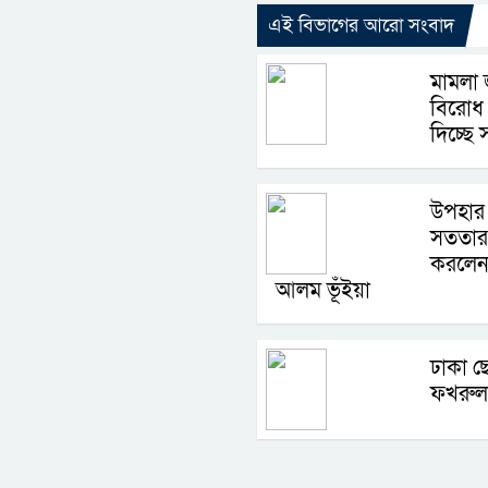
এই বিভাগের আরো সংবাদ
মামলা 
বিরোধ 
দিচ্ছে 
উপহার 
সততার অন
করলেন 
আলম ভূঁইয়া
ঢাকা ছে
ফখরুল