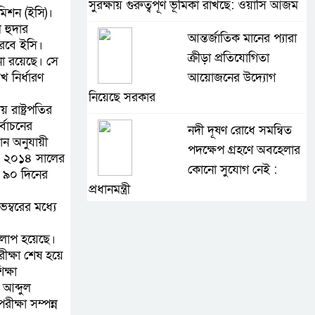
সুরক্ষায় গুরুত্বপূর্ণ ভূমিকা রাখছে: ওয়াসি আজম
মিশন (ইসি)।
 হুদার
আন্তর্জাতিক মানের প্যারা
করবে ইসি।
ক্রীড়া প্রতিযোগিতা
না রয়েছে। সে
 নির্ধারণ
আয়োজনের উদ্যোগ
নিয়েছে সরকার
রাষ্ট্রপতির
্বাচনের
নদী দূষণ রোধে সমন্বিত
ান অনুযায়ী
পদক্ষেপ গ্রহণে অবহেলার
ে। ২০১৪ সালের
কোনো সুযোগ নেই :
 ৯০ দিনের
প্রধানমন্ত্রী
ম্বরের মধ্যে
লালমনিরহাটে মাদকসহ
 আলাপ হয়েছে।
মোটরসাইকেল জব্দ
ীক্ষা শেষ হয়ে
বিজিবি’র
ক্ষা
 আব্দুল
ওমানের সঙ্গে ইরানের
ীক্ষা সম্পন্ন
হরমুজ পরিকল্পনা