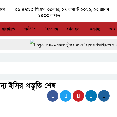
াকা
০৯:৪৭:১৪ পিএম
, শুক্রবার, ০৭ অগাস্ট ২০২৬, ২২ শ্রাবণ
১৪৩৩ বঙ্গাব্দ
রাজনীতি
অর্থনীতি
বিনোদন
খেলাধুলা
অন্যান্য
আমা
সিএমএসএফ পুঁজিবাজারে বিনিয়োগকারীদের স্বার্থ সুরক্ষায়
আন্তর্জাতিক মানের প্যারা ক্রীড়া প্রতিযোগিতা আয়োজনে
লালমনিরহাটে মাদকসহ মোটরসাইকেল জব্দ বিজিবি’র
ফ্যাসিবাদবিরোধী আন্দোলনে হত্যাকাণ্ডের বিচার হবে স্বচ্ছ, ন
 ইসির প্রস্তুতি শেষ
জুলাই স্মৃতি জাদুঘরের দুয়ার খুলেছে, উদ্বোধন করলেন প্রধানম
আগস্টের শেষ সপ্তাহে খুলছে মালয়েশিয়ার শ্রমবাজার : তথ্