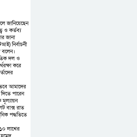
চূড়ান্তের পথে
ফ্যাসিবাদবিরোধী
 বলে জানিয়েছেন
ব ও কর্তব্য
আন্দোলনে হত্যাকাণ্ডের
ার জানা
বিচার হবে স্বচ্ছ, নিরপেক্ষ
আই) নির্বাচনী
ও বিশ্বাসযোগ্য : প্রধানমন্ত্রী
থা বলেন।
নৈতিক দল ও
বাগেরহাট মেডিকেল
থরক্ষা করে
ফাউন্ডেশনের যাত্রা শুরু
র্তাদের
। তবে আমাদের
জুলাই স্মৃতি জাদুঘরের
ট দিতে পারেন
 মূল্যায়ন
দুয়ার খুলেছে, উদ্বোধন
ট বাক্স রাত
করলেন প্রধানমন্ত্রী
নিক পদ্ধতিতে
ফিলিপাইনের দক্ষিণ
 ১০ লাখের
উপকূলে ৬.৩ মাত্রার
আহমেদ,