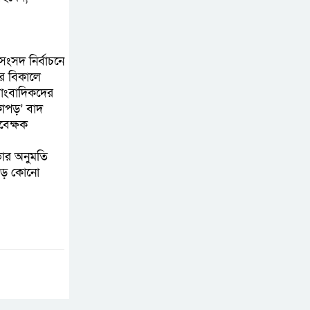
ভূমিকম্প
আগস্টের শেষ সপ্তাহে
সংসদ নির্বাচনে
খুলছে মালয়েশিয়ার
ার বিকালে
শ্রমবাজার : তথ্য উপদেষ্টা
াংবাদিকদের
‘কাপড়’ বাদ
বেক্ষক
ভার অনুমতি
 বড় কোনো