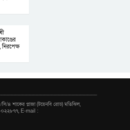
ভূমিকম্প
আগস্টের শেষ সপ্তাহে
খুলছে মালয়েশিয়ার
ধী
শ্রমবাজার : তথ্য উপদেষ্টা
কাণ্ডের
, নিরপেক্ষ
সি/৪ শাকের প্লাজা (টয়েনবি রোড) মতিঝিল,
-০২২৮৭৭, E-mail :