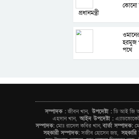
কোনো 
প্রধানমন্ত্রী
ওমানের
হরমুজ প
পথে
সম্পাদক :
জীবন খান,
উপদেষ্টা :
ডি আই জি আন
এহসান খান,
আইন উপদেষ্টা :
এ্যাডভোকে
সম্পাদক:
মোঃ রাসেল কবির খান,
বার্তা সম্পাদক:
মো
সহকারী সম্পাদক:
সজীব হোসেন জয়,
সহকারি 