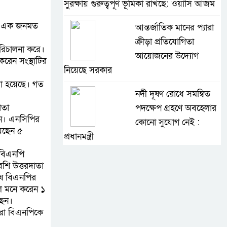
সুরক্ষায় গুরুত্বপূর্ণ ভূমিকা রাখছে: ওয়াসি আজম
লে এক জনমত
আন্তর্জাতিক মানের প্যারা
ক্রীড়া প্রতিযোগিতা
রিচালনা করে।
আয়োজনের উদ্যোগ
রেন সংস্থাটির
নিয়েছে সরকার
া হয়েছে। গত
নদী দূষণ রোধে সমন্বিত
াতা
পদক্ষেপ গ্রহণে অবহেলার
ন। এনসিপির
কোনো সুযোগ নেই :
েছেন ৫
প্রধানমন্ত্রী
 বিএনপি
লালমনিরহাটে মাদকসহ
ি উত্তরদাতা
মোটরসাইকেল জব্দ
নুষ বিএনপির
বিজিবি’র
ে মনে করেন ১
ছেন।
তারা বিএনপিকে
ওমানের সঙ্গে ইরানের
হরমুজ পরিকল্পনা