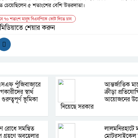
তে
চেয়েছিলেন
৫
শতাংশের
বেশি
উত্তরদাতা
।
চনে ৭০ শতাংশ মানুষ বিএনপিকে ভোট দিতে চান
 মিডিয়াতে শেয়ার করুন
সএফ পুঁজিবাজারে
আন্তর্জাতিক মা
কারীদের স্বার্থ
ক্রীড়া প্রতিযো
 গুরুত্বপূর্ণ ভূমিকা
আয়োজনের উদ
নিয়েছে সরকার
ষণ রোধে সমন্বিত
লালমনিরহাটে
প গ্রহণে অবহেলার
মোটরসাইকেল জ