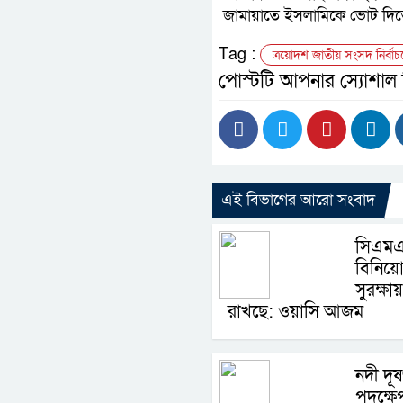
জামায়াতে
ইসলামিকে
ভোট
দি
Tag :
ত্রয়োদশ জাতীয় সংসদ নির্বা
পোস্টটি আপনার স্যোশাল
এই বিভাগের আরো সংবাদ
সিএমএ
বিনিয়োগ
সুরক্ষায়
রাখছে: ওয়াসি আজম
নদী দূ
পদক্ষে