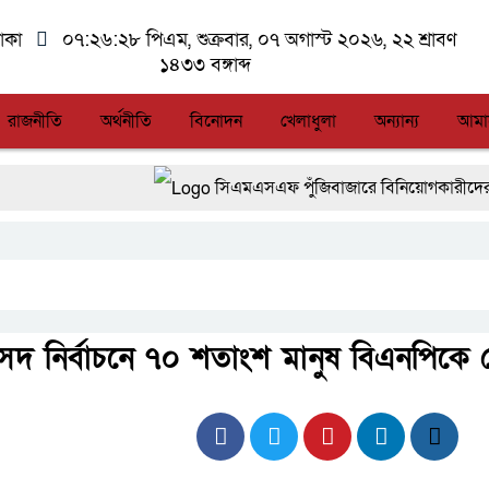
াকা
০৭:২৬:২৮ পিএম
, শুক্রবার, ০৭ অগাস্ট ২০২৬, ২২ শ্রাবণ
১৪৩৩ বঙ্গাব্দ
রাজনীতি
অর্থনীতি
বিনোদন
খেলাধুলা
অন্যান্য
আমা
সিএমএসএফ পুঁজিবাজারে বিনিয়োগকারীদের স্বার্থ সু
আন্তর্জাতিক মানের প্যারা ক্রীড়া প্রতিযোগিতা 
লালমনিরহাটে মাদকসহ মোটরসাইকেল জব্দ বিজিব
ফ্যাসিবাদবিরোধী আন্দোলনে হত্যাকাণ্ডের বিচার হবে স্ব
সদ নির্বাচনে ৭০ শতাংশ মানুষ বিএনপিকে
জুলাই স্মৃতি জাদুঘরের দুয়ার খুলেছে, উদ্বোধন করলেন 
আগস্টের শেষ সপ্তাহে খুলছে মালয়েশিয়ার শ্রমবাজার