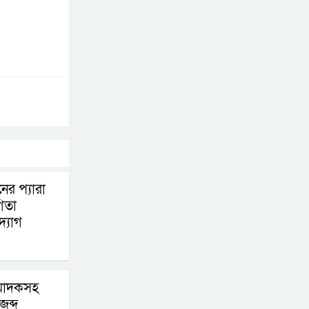
চূড়ান্তের পথে
ফ্যাসিবাদবিরোধী
আন্দোলনে হত্যাকাণ্ডের
বিচার হবে স্বচ্ছ, নিরপেক্ষ
ও বিশ্বাসযোগ্য : প্রধানমন্ত্রী
বাগেরহাট মেডিকেল
ফাউন্ডেশনের যাত্রা শুরু
নের প্যারা
গিতা
জুলাই স্মৃতি জাদুঘরের
্যোগ
দুয়ার খুলেছে, উদ্বোধন
করলেন প্রধানমন্ত্রী
ফিলিপাইনের দক্ষিণ
 মাদকসহ
উপকূলে ৬.৩ মাত্রার
ব্দ