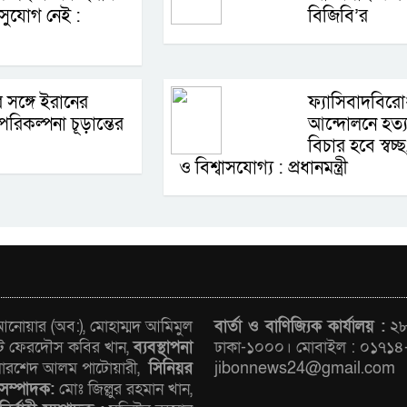
সুযোগ নেই :
বিজিবি’র
 সঙ্গে ইরানের
ফ্যাসিবাদবিরো
রিকল্পনা চূড়ান্তের
আন্দোলনে হত্যা
বিচার হবে স্বচ্ছ
ও বিশ্বাসযোগ্য : প্রধানমন্ত্রী
োয়ার (অব:), মোহাম্মদ আমিমুল
বার্তা ও বাণিজ্যিক কার্যালয় :
২৮/
ট ফেরদৌস কবির খান,
ব্যবস্থাপনা
ঢাকা-১০০০। মোবাইল : ০১৭১৪
রশেদ আলম পাটোয়ারী,
সিনিয়র
jibonnews24@gmail.com
সম্পাদক:
মোঃ জিল্লুর রহমান খান,