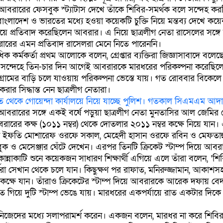
ারের ফেসবুক স্ট্যাটাস দেখে তাঁকে শিবির-সমর্থক বলে সন্দেহ কর
 বাংলাদেশ ও ভারতের মধ্যে হওয়া কয়েকটি চুক্তি নিয়ে মন্তব্য দেখে কয়েক
ে প্রতিবাদ করেছিলেন আবরার। এ নিয়ে ছাত্রলীগ নেতা রাসেলের সঙ্গ
রারের এমন প্রতিবাদ রাসেলরা মেনে নিতে পারেননি।
ধিক কর্মকর্তা প্রথম আলোকে বলেন, গ্রেপ্তার ব্যক্তিরা জিজ্ঞাসাবাদে বলে
ত সন্দেহে তিন-চার দিন আগেই আবরারকে মারধরের পরিকল্পনা করেছিল
 গ্রামের বাড়ি চলে যাওয়ায় পরিকল্পনা ভেস্তে যায়। গত রোববার বিকে
ার সিদ্ধান্ত নেন ছাত্রলীগ নেতারা।
েকে গোয়েন্দা কার্যালয়ে নিয়ে যাচ্ছে পুলিশ। গতকাল সিএমএম আদ
আবরারের সঙ্গে একই বর্ষে পড়ুয়া ছাত্রলীগ নেতা মুনতাসির আল জেমির ন
ের কক্ষ (১০১১ নম্বর) থেকে দোতলার ২০১১ নম্বর কক্ষে নিয়ে যান। 
নে ইফতি মোশারেফ ওরফে সকাল, মেহেদী হাসান ওরফে রবিন ও মেফতাহু
 ও মেসেঞ্জার ঘেঁটে দেখেন। এরপর তিনটি ক্রিকেট স্টাম্প দিয়ে আব
্নাকাটি শুনে কয়েকজন সাধারণ শিক্ষার্থী এগিয়ে এলে তাঁরা বলেন, ‘শি
ীরা সেখান থেকে চলে যান। কিছুক্ষণ পর রাফাত, মনিরুজ্জামান, আকাশসহ
্ষে যান। তাঁরাও ক্রিকেটের স্টাম্প দিয়ে আবরারকে আরেক দফায় বে
গিয়ে দুটি স্টাম্প ভেঙে যায়। মারধরের একপর্যায়ে রাত একটার দিকে 
ায়ে নিজেদের মধ্যে সলাপরামর্শ করেন। একজন বলেন, মারধর না করে শিবি