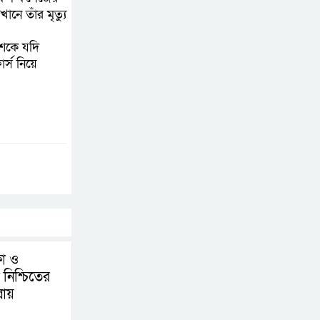
নে তাঁর মৃত্যু
িশকে যদি
র্স নিয়ে
ষা ও
 নিশ্চিতের
লায়