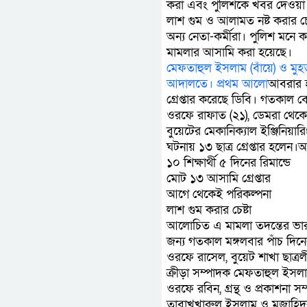
করা এবং পুলিশকে খবর দেওয়া 
লাশ গুম ও আলামত নষ্ট করার চে
অন্য নেতা-কর্মীরা। পুলিশ মনে
মামলার আসামি করা হয়েছে।
মেফতাহুল ইসলাম (বাঁয়ে) ও মু
আদালতে। প্রথম আলো
আবরার হ
গ্রেপ্তার করেছে ডিবি। গতকাল
ওরফে রাফাত (২১), ডেমরা থেকে
বুয়েটের মেকানিক্যাল ইঞ্জিনিয়া
ঘটনায় ১৩ ছাত্র গ্রেপ্তার হল
১০ শিক্ষার্থী ৫ দিনের রিমান্ডে
মোট ১৩ আসামি গ্রেপ্তার
আগে থেকেই পরিকল্পনা
লাশ গুম করার চেষ্টা
আলোচিত এ মামলা তদন্তের ভার পে
জন্য গতকাল মঙ্গলবার পাঁচ দিনের
ওরফে রাসেল, বুয়েট শাখা ছাত্র
ক্রীড়া সম্পাদক মেফতাহুল ইস
ওরফে রবিন, গ্রন্থ ও প্রকাশনা 
তাবাখখারুল ইসলাম ও মুজাহিদুর 