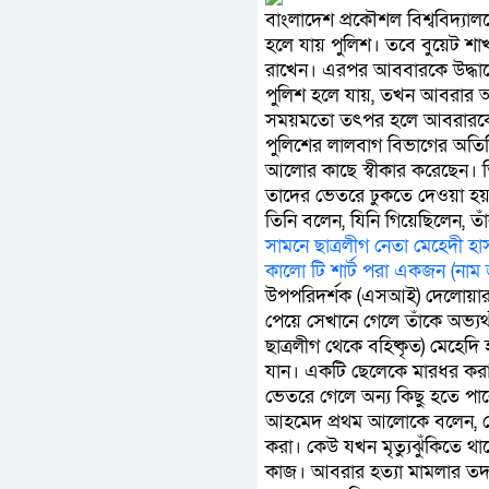
বাংলাদেশ প্রকৌশল বিশ্ববিদ্যা
হলে যায় পুলিশ। তবে বুয়েট শাখ
রাখেন। এরপর আববারকে উদ্ধারে 
পুলিশ হলে যায়, তখন আবরার আর
সময়মতো তৎপর হলে আবরারকে 
পুলিশের লালবাগ বিভাগের অতির
আলোর কাছে স্বীকার করেছেন। 
তাদের ভেতরে ঢুকতে দেওয়া হয়ন
তিনি বলেন, যিনি গিয়েছিলেন, তাঁ
সামনে ছাত্রলীগ নেতা মেহেদী 
কালো টি শার্ট পরা একজন (নাম 
উপপরিদর্শক (এসআই) দেলোয়ার 
পেয়ে সেখানে গেলে তাঁকে অভ্যর্
ছাত্রলীগ থেকে বহিষ্কৃত) মেহে
যান। একটি ছেলেকে মারধর করার
ভেতরে গেলে অন্য কিছু হতে পা
আহমেদ প্রথম আলোকে বলেন, যেক
করা। কেউ যখন মৃত্যুঝুঁকিতে থা
কাজ। আবরার হত্যা মামলার তদন