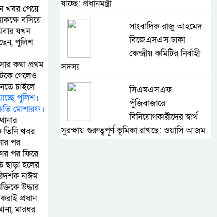
যাচ্ছে: প্রধানমন্ত্রী
এমন খবর পেয়ে
াকক্ষে বসিয়ে
সাংবাদিক রাজু আহমেদ
ীয়বার যখন
বিজেএসএস ঢাকা
ছেন, পুলিশ
কেন্দ্রীয় কমিটির নির্বাহী
ার কথা প্রথম
সদস্য
ফটকে গেলেও
ানতে চাইলে
সিএমএসএফ
াচ্ছে পুলিশ।
পুঁজিবাজারে
 ইফতি মোশারফ।
বিনিয়োগকারীদের স্বার্থ
থানার
সুরক্ষায় গুরুত্বপূর্ণ ভূমিকা রাখছে: ওয়াসি আজম
ে তিনি খবর
নার পর
আন্তর্জাতিক মানের প্যারা
াকার পর ফিরে
ি ছাড়া হলের
ক্রীড়া প্রতিযোগিতা
িদর্শক নাঈম
আয়োজনের উদ্যোগ
তিকে উদ্ধার
নিয়েছে সরকার
করাই প্রধান
আনা, মারধর
নদী দূষণ রোধে সমন্বিত