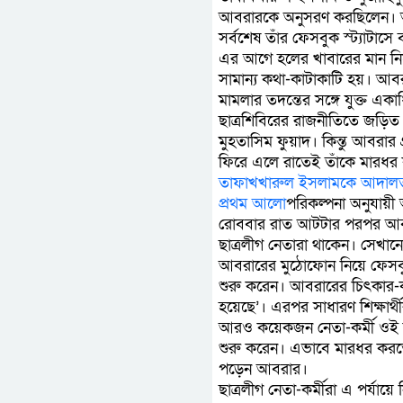
আবরারকে অনুসরণ করছিলেন। আবর
সর্বশেষ তাঁর ফেসবুক স্ট্যাটাসে
এর আগে হলের খাবারের মান নিয়
সামান্য কথা-কাটাকাটি হয়। আব
মামলার তদন্তের সঙ্গে যুক্ত একা
ছাত্রশিবিরের রাজনীতিতে জড়ি
মুহতাসিম ফুয়াদ। কিন্তু আবরার
ফিরে এলে রাতেই তাঁকে মারধর কর
তাফাখখারুল ইসলামকে আদালত থ
প্রথম আলো
পরিকল্পনা অনুযায়ী 
রোববার রাত আটটার পরপর আবরার
ছাত্রলীগ নেতারা থাকেন। সেখা
আবরারের মুঠোফোন নিয়ে ফেসবুক
শুরু করেন। আবরারের চিৎকার-কান
হয়েছে’। এরপর সাধারণ শিক্ষার্থ
আরও কয়েকজন নেতা-কর্মী ওই কক
শুরু করেন। এভাবে মারধর করতে 
পড়েন আবরার।
ছাত্রলীগ নেতা-কর্মীরা এ পর্য