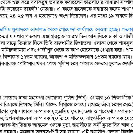
থেকে শুরু করে সবকিছুই তদারক করছিলেন ছাত্রলীগের সাধারণ সম্পা
ষ্টা করেছেন ছাত্রলীগ নেতারা। এ কাজে রাসেলকে সহায়তা করেন শাখা ছ
 করছে, ২৪-২৫ জন এ হত্যাকাণ্ডে অংশ নিয়েছেন। এর মধ্যে ১৯ জনকে চি
হতাসিম ফুয়াদকে আদালত থেকে গোয়েন্দা কার্যালয়ে নেওয়া হচ্ছে। গ
ত্যা মামলায় গতকাল এজাহারভুক্ত আরও তিন আসামিকে ঢাকা ও গাজী
 বেলা সাড়ে তিনটার দিকে ডিবি রাজধানীর জিগাতলা এলাকা থেকে শামস
 মনিরুজ্জামান এবং গাজীপুর থেকে আকাশ হোসেনকে গ্রেপ্তার করে। শ
রিং বিভাগের ১৭তম ব্যাচের, আকাশ ও মনিরুজ্জামান ১৬তম ব্যাচের ছাত্র
েন।আবরারকে পেটানোর খবর পেয়ে পুলিশ হলে গেলেও ভেতরে ঢুকতে দেয়নি 
য়েছে ঢাকা মহানগর গোয়েন্দা পুলিশ (ডিবি)। গ্রেপ্তার ১০ শিক্ষার্থীকে 
 রিমান্ডে নিয়েছে ডিবি। যাঁদের রিমান্ডে নেওয়া হয়েছে তাঁরা হলেন মেহে
লীগের যুগ্ম সাধারণ সম্পাদক মুহতাসিম ফুয়াদ, তথ্য ও গবেষণা সম্পাদ
লাম, উপসমাজসেবা সম্পাদক ইফতি মোশারেফ, সাংগঠনিক সম্পাদক মেহে
সম্পাদক ইশতিয়াক আহমেদ ওরফে মুন্না, ছাত্রলীগের কর্মী মুনতাসির আল 
রহমান। মামলার তদন্তসংশ্লিষ্ট সূত্র জানায়, এই ছাত্রলীগ নেতারা কিছু