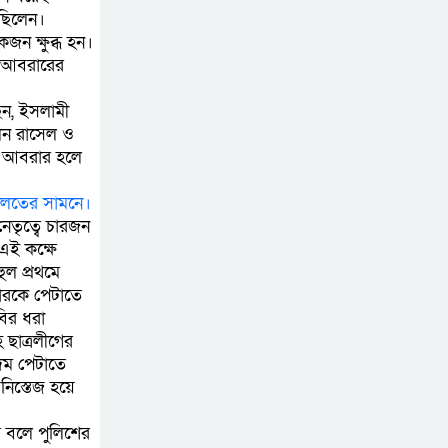
ছিলেন।
ফ্যাসিবাদবিরোধী
জন ক্ষুব্ধ হন।
আন্দোলনে হত্যাকাণ্ডের
ে আবরারের
বিচার হবে স্বচ্ছ, নিরপেক্ষ
ও বিশ্বাসযোগ্য : প্রধানমন্ত্রী
ছেন, ইসলামী
েন রাসেল ও
বাগেরহাট মেডিকেল
লে আবরার হলে
ফাউন্ডেশনের যাত্রা শুরু
ালতের সামনে।
েতৃত্বে চারজন
এই কক্ষে
ল প্রথমে
রারকে পেটাতে
বির ধরা
 ছাত্রলীগের
দম পেটাতে
নিস্তেজ হয়ে
র বলে পুলিশের