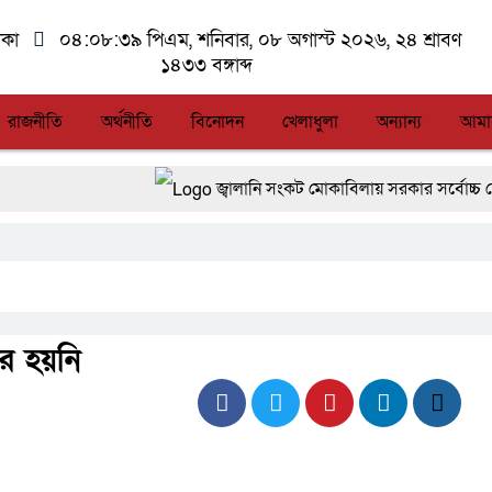
াকা
০৪:০৮:৩৯ পিএম
, শনিবার, ০৮ অগাস্ট ২০২৬, ২৪ শ্রাবণ
১৪৩৩ বঙ্গাব্দ
রাজনীতি
অর্থনীতি
বিনোদন
খেলাধুলা
অন্যান্য
আমা
জ্বালানি সংকট মোকাবিলায় সরকার সর্বোচ্চ চেষ্টা চালিয়ে যাচ
সিএমএসএফ পুঁজিবাজারে বিনিয়োগকারীদের স্বার্থ সুরক্ষা
আন্তর্জাতিক মানের প্যারা ক্রীড়া প্রতিযোগিতা আয়োজন
লালমনিরহাটে মাদকসহ মোটরসাইকেল জব্দ বিজিবি’র
র হয়নি
আত-তানযীল ইনস্টিটিউট চট্টগ্রাম দুবছর পেরিয়ে তিন 
ফ্যাসিবাদবিরোধী আন্দোলনে হত্যাকাণ্ডের বিচার হবে স্বচ্ছ, 