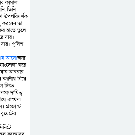
ার কামাল
ি, তিনি
া উপপরিদর্শক
ু করবেন তা
্ষের হাতে তুলে
রে যায়।
 যায়। পুলিশ
্রথম আলো
অন্য
চ্যাংদোলা করে
ে যান আবরার।
য়ে করণীয় নিয়ে
লে দিতে
কে দায়িত্ব
িয়ে রাখেন।
। প্রভোস্ট
 বুয়েটের
িনিটে
িকেল কলেজের