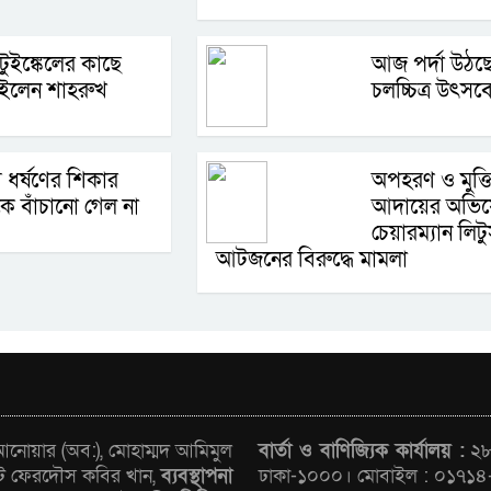
ুইঙ্কেলের কাছে
আজ পর্দা উঠছ
চাইলেন শাহরুখ
চলচ্চিত্র উৎসব
য় ধর্ষণের শিকার
অপহরণ ও মুক্
কে বাঁচানো গেল না
আদায়ের অভি
চেয়ারম্যান লিট
আটজনের বিরুদ্ধে মামলা
োয়ার (অব:), মোহাম্মদ আমিমুল
বার্তা ও বাণিজ্যিক কার্যালয় :
২৮/
ট ফেরদৌস কবির খান,
ব্যবস্থাপনা
ঢাকা-১০০০। মোবাইল : ০১৭১৪