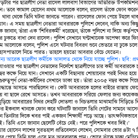
ড়টার পর ছাত্রলীগ নেতা রাসেল লালবাগ বিভাগের অতিরিক্ত উপকমিশন
। তবে কামাল হোসেন প্রথম আলোকে বলেন, রাসেল তাঁকে ফোন করেনন
 থানা থেকে তিনি ঘটনা জানতে পারেন। রাসেলের ফোন পেয়ে টহলে থাক
ন। এ সময় ছাত্রলীগ নেতারা আবরারকে পুলিশে দেবেন, নাকি অন্য কিছ
ে জানান, তাঁরা এক ‘শিবিরকর্মী’ ধরেছেন, তাঁকে পুলিশে না দিয়ে কর্তৃপক
ঢুকতে বাধা দেন রাসেল। পুলিশ সেখানে ঘণ্টাখানেক অপেক্ষা করে ফি
থম আলোকে বলেন, পুলিশ এসে ঘটনার বিবরণ শুনে ভেতরে না ঢুকে চলে
হাসপাতালে নিতে পারত। তাহলে হয়তো আবরার বেঁচে যেতেন।
য আরেক ছাত্রলীগ কর্মীকে আদালত থেকে নিয়ে যাচ্ছে পুলিশ। ছবি: প
াওয়ার পর ছাত্রলীগ নেতাদের নির্দেশে ছাত্রলীগের চার কর্মী আবরারকে 
ম্বর কক্ষে নিয়ে যান। সেখানে একটি বিছানায় শোয়ানোর পরই নিথর হয়
রুত্বপূর্ণ নেতা-কর্মীদের সেখানে ডাকা হয়। তাঁরা ২০০৫ নম্বর কক্ষে গি
দ্ধান্তে আসতে পারছিলেন না। কেউ আবরারকে হলের বাইরে রাস্তায় ফে
ায় বা ছাদে রেখে আসতে। তখন আবরারকে সরিয়ে ফেলার জন্য কয়েকজন
মুড়িয়ে আবরারের নিথর দেহটি দোতলা ও নিচতলার মাঝামাঝি সিঁড়িতে ন
াফর ইকবাল খানকে ফোন করে ঘটনাটি জানালে তিনি গেটের সামনে আসেন
 তিনটার দিকে খবর পাই একজন শিক্ষার্থী পড়ে আছে। তাৎক্ষণিকভাবে
। তিনি এসে জানান ছেলেটি বেঁচে নেই। পরে পুলিশকে খবর দিই।’
 হোসেন লাশের সুরতহাল প্রতিবেদনে লেখেন, সোমবার ভোর ৪টা ৭ ম
মে খবর পেয়ে তিনি হলে এসে মৃত আবরারকে পান। ভোরে তাঁকে ঢাকা মেড