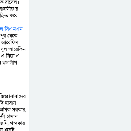
দক রাসেল।
পদক্ষেপ গ্রহণে অবহেলার
াত্রলীগের
হ্নিত করে
কোনো সুযোগ নেই :
প্রধানমন্ত্রী
তকাল সিএমএম
পুর থেকে
লালমনিরহাটে মাদকসহ
ুল আরেফিন
মোটরসাইকেল জব্দ
ামসুল আরেফিন
বিজিবি’র
। এ নিয়ে এ
ছাত্রলীগ
ওমানের সঙ্গে ইরানের
হরমুজ পরিকল্পনা
চূড়ান্তের পথে
জিজ্ঞাসাবাদের
আত-তানযীল ইনস্টিটিউট
দি হাসান
চট্টগ্রাম দুবছর পেরিয়ে
ক অনিক সরকার,
তিন বছরে পর্দাপন
দী হাসান
উপলক্ষে আলোচনা সভা ও দোয়া মাহফিল সম্পন্ন
জেমি, খন্দকার
দিন ধরেই