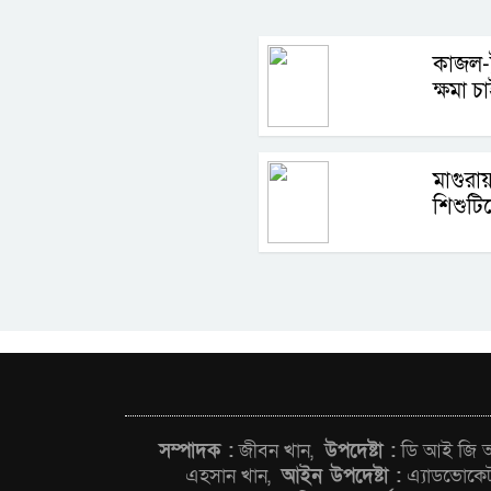
কাজল-ট
ক্ষমা 
মাগুরা
শিশুটি
সম্পাদক :
জীবন খান,
উপদেষ্টা :
ডি আই জি আন
এহসান খান,
আইন উপদেষ্টা :
এ্যাডভোকে