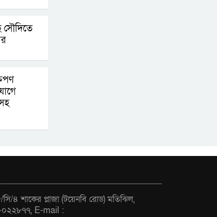
ে সৌদিতে
ের
তিপণ
যোগে
ুসহ
সি/৪ শাকের প্লাজা (টয়েনবি রোড) মতিঝিল,
-০২২৮৭৭, E-mail :