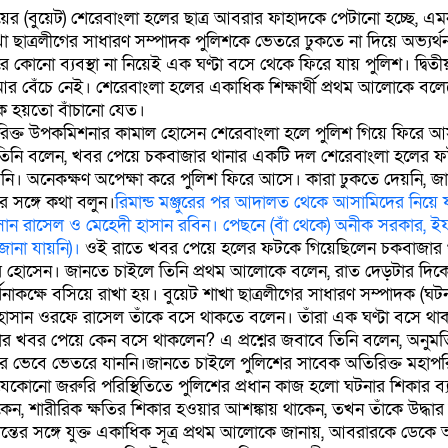
লয়ের (বুয়েট) শেরেবাংলা হলের ছাত্র আবরার ফাহাদকে পেটানো হচ্ছে, 
া ছাত্রলীগের সাধারণ সম্পাদক পুলিশকে ভেতরে ঢুকতে না দিয়ে অভ্যর্থন
কোনো ব্যবস্থা না নিয়েই এক ঘণ্টা বসে থেকে ফিরে যায় পুলিশ। দ্বিত
 বেঁচে নেই। শেরেবাংলা হলের একাধিক শিক্ষার্থী প্রথম আলোকে বলে
হয়তো বাঁচানো যেত।
িক্ত উপকমিশনার কামাল হোসেন শেরেবাংলা হলে পুলিশ গিয়ে ফিরে আস
তিনি বলেন, খবর পেয়ে চকবাজার থানার একটি দল শেরেবাংলা হলের 
ি। অনেকক্ষণ অপেক্ষা করে পুলিশ ফিরে আসে। কারা ঢুকতে দেয়নি, জ
র সঙ্গে কথা বলুন।
রিমান্ড মঞ্জুরের পর আদালত থেকে আসামিদের নিয়ে য
হাসান রাসেল ও মেহেদী হাসান রবিন। পেছনে (বাঁ থেকে) অনীক সরকার,
জানা যায়নি)।
ওই রাতে খবর পেয়ে হলের ফটকে গিয়েছিলেন চকবাজার 
হোসেন। জানতে চাইলে তিনি প্রথম আলোকে বলেন, রাত দেড়টার দিক
থনাকক্ষে বসিয়ে রাখা হয়। বুয়েট শাখা ছাত্রলীগের সাধারণ সম্পাদক (ঘট
দি হাসান ওরফে রাসেল তাঁকে বসে থাকতে বলেন। তাঁরা এক ঘণ্টা বসে থ
 খবর পেয়ে কেন বসে থাকলেন? এ প্রশ্নের জবাবে তিনি বলেন, অনুমত
রে ভেবে ভেতরে যাননি।জানতে চাইলে পুলিশের সাবেক অতিরিক্ত মহাপর
োনো জরুরি পরিস্থিতিতে পুলিশের প্রধান কাজ হলো ঘটনার শিকার ব্যক্
কেন, শারীরিক ক্ষতির শিকার হওয়ার আশঙ্কায় থাকেন, তখন তাঁকে উদ্ধার 
্তের সঙ্গে যুক্ত একাধিক সূত্র প্রথম আলোকে জানায়, আবরারকে ডেকে 