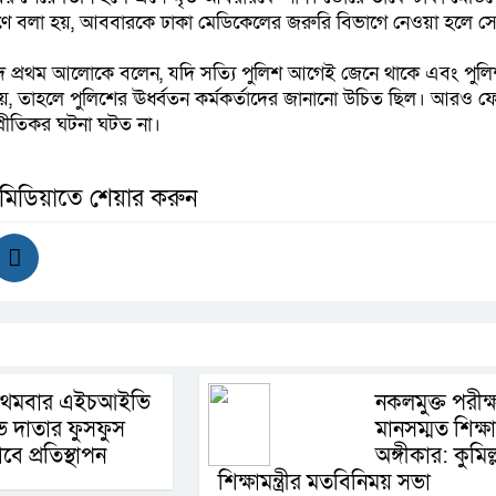
বরণে বলা হয়, আববারকে ঢাকা মেডিকেলের জরুরি বিভাগে নেওয়া হলে সেখা
দ প্রথম আলোকে বলেন, যদি সত্যি পুলিশ আগেই জেনে থাকে এবং পুল
হয়, তাহলে পুলিশের ঊর্ধ্বতন কর্মকর্তাদের জানানো উচিত ছিল। আরও ফো
্রীতিকর ঘটনা ঘটত না।
 মিডিয়াতে শেয়ার করুন
 প্রথমবার এইচআইভি
নকলমুক্ত পরীক্
 দাতার ফুসফুস
মানসম্মত শিক্ষা
ে প্রতিস্থাপন
অঙ্গীকার: কুমিল্
শিক্ষামন্ত্রীর মতবিনিময় সভা