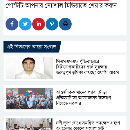
পোস্টটি আপনার স্যোশাল মিডিয়াতে শেয়ার করুন
এই বিভাগের আরো সংবাদ
সিএমএসএফ পুঁজিবাজারে
বিনিয়োগকারীদের স্বার্থ সুরক্ষায়
গুরুত্বপূর্ণ ভূমিকা রাখছে: ওয়াসি আজম
আন্তর্জাতিক মানের প্যারা ক্রীড়া
প্রতিযোগিতা আয়োজনের উদ্যোগ
নিয়েছে সরকার
নদী দূষণ রোধে সমন্বিত পদক্ষেপ গ্রহণে
অবহেলার কোনো সুযোগ নেই :