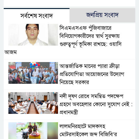
জনপ্রিয় সংবাদ
সর্বশেষ সংবাদ
সিএমএসএফ পুঁজিবাজারে
বিনিয়োগকারীদের স্বার্থ সুরক্ষায়
গুরুত্বপূর্ণ ভূমিকা রাখছে: ওয়াসি
আজম
আন্তর্জাতিক মানের প্যারা ক্রীড়া
প্রতিযোগিতা আয়োজনের উদ্যোগ
নিয়েছে সরকার
নদী দূষণ রোধে সমন্বিত পদক্ষেপ
গ্রহণে অবহেলার কোনো সুযোগ নেই :
প্রধানমন্ত্রী
লালমনিরহাটে মাদকসহ
মোটরসাইকেল জব্দ বিজিবি’র