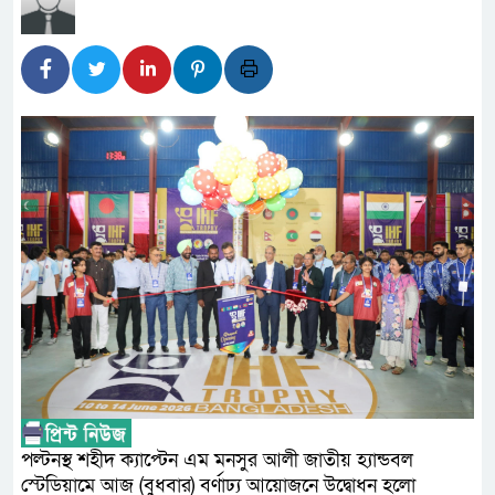
লালমনিরহাটে মাদকসহ মোটরসাইকে
ওমানের সঙ্গে ইরানের হরমুজ পরিকল্
আত-তানযীল ইনস্টিটিউট চট্টগ্রাম 
পর্দাপন উপলক্ষে আলোচনা সভা ও দোয়া ম
ফ্যাসিবাদবিরোধী আন্দোলনে হত্যাকাণ
নিরপেক্ষ ও বিশ্বাসযোগ্য : প্রধানমন্ত্রী
বাগেরহাট মেডিকেল ফাউন্ডেশনের যাত
জুলাই স্মৃতি জাদুঘরের দুয়ার খুলেছে,
ফিলিপাইনের দক্ষিণ উপকূলে ৬.৩ মাত
পল্টনস্থ শহীদ ক্যাপ্টেন এম মনসুর আলী জাতীয় হ্যান্ডবল
স্টেডিয়ামে আজ (বুধবার) বর্ণাঢ্য আয়োজনে উদ্বোধন হলো