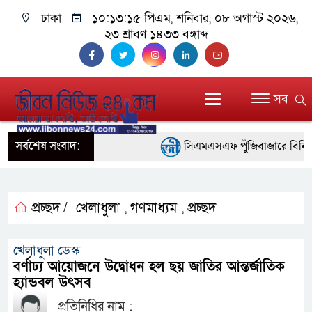
ঢাকা
১০:১৩:১৫ পিএম
, শনিবার, ০৮ অগাস্ট ২০২৬,
২৩ শ্রাবণ ১৪৩৩ বঙ্গাব্দ
সব
সর্বশেষ সংবাদ:
সিএমএসএফ পুঁজিবাজারে বিনিয়োগকারী
গুরুত্বপূর্ণ ভূমিকা রাখছে: ওয়াসি আজম
আন্তর্জাতিক মানের প্যারা ক্রীড়া
প্রচ্ছদ /
খেলাধুলা
গণমাধ্যম
প্রচ্ছদ
,
,
নিয়েছে সরকার
খেলাধুলা ডেস্ক
নদী দূষণ রোধে সমন্বিত পদক্ষেপ 
বর্ণাঢ্য আয়োজনে উদ্বোধন হল ছয় জাতির আন্তর্জাতিক
হ্যান্ডবল উৎসব
নেই : প্রধানমন্ত্রী
প্রতিনিধির নাম :