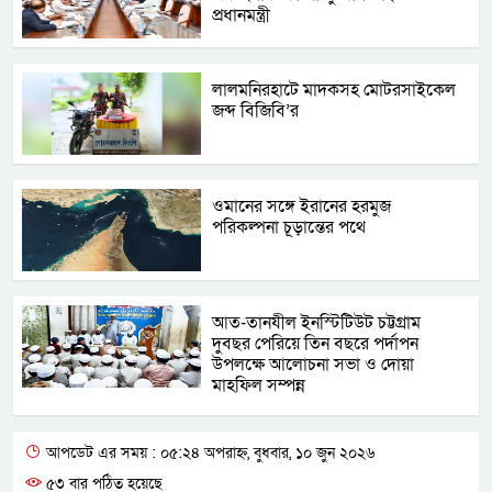
প্রধানমন্ত্রী
লালমনিরহাটে মাদকসহ মোটরসাইকেল
জব্দ বিজিবি’র
ওমানের সঙ্গে ইরানের হরমুজ
পরিকল্পনা চূড়ান্তের পথে
আত-তানযীল ইনস্টিটিউট চট্টগ্রাম
দুবছর পেরিয়ে তিন বছরে পর্দাপন
উপলক্ষে আলোচনা সভা ও দোয়া
মাহফিল সম্পন্ন
আপডেট এর সময় : ০৫:২৪ অপরাহ্ন, বুধবার, ১০ জুন ২০২৬
৫৩ বার পঠিত হয়েছে