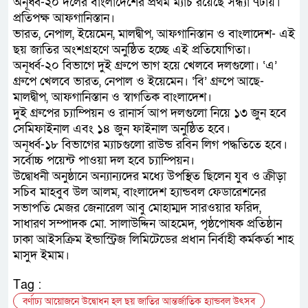
অনূর্ধ্ব-২০ দলের বাংলাদেশের প্রথম ম্যাচ রয়েছে সন্ধ্যা ৭টায়।
প্রতিপক্ষ আফগানিস্তান।
ভারত, নেপাল, ইয়েমেন, মালদ্বীপ, আফগানিস্তান ও বাংলাদেশ- এই
ছয় জাতির অংশগ্রহণে অনুষ্ঠিত হচ্ছে এই প্রতিযোগিতা।
অনূর্ধ্ব-২০ বিভাগে দুই গ্রুপে ভাগ হয়ে খেলবে দলগুলো। ‘এ’
গ্রুপে খেলবে ভারত, নেপাল ও ইয়েমেন। ‘বি’ গ্রুপে আছে-
মালদ্বীপ, আফগানিস্তান ও স্বাগতিক বাংলাদেশ।
দুই গ্রুপের চ্যাম্পিয়ন ও রানার্স আপ দলগুলো নিয়ে ১৩ জুন হবে
সেমিফাইনাল এবং ১৪ জুন ফাইনাল অনুষ্ঠিত হবে।
অনূর্ধ্ব-১৮ বিভাগের ম্যাচগুলো রাউন্ড রবিন লিগ পদ্ধতিতে হবে।
সর্বোচ্চ পয়েন্ট পাওয়া দল হবে চ্যাম্পিয়ন।
উদ্বোধনী অনুষ্ঠানে অন্যান্যদের মধ্যে উপস্থিত ছিলেন যুব ও ক্রীড়া
সচিব মাহবুব উল আলম, বাংলাদেশ হ্যান্ডবল ফেডারেশনের
সভাপতি মেজর জেনারেল আবু মোহাম্মদ সারওয়ার ফরিদ,
সাধারণ সম্পাদক মো. সালাউদ্দিন আহমেদ, পৃষ্ঠপোষক প্রতিষ্ঠান
ঢাকা আইসক্রিম ইন্ডাস্ট্রিজ লিমিটেডের প্রধান নির্বাহী কর্মকর্তা শাহ
মাসুদ ইমাম।
Tag :
বর্ণাঢ্য আয়োজনে উদ্বোধন হল ছয় জাতির আন্তর্জাতিক হ্যান্ডবল উৎসব