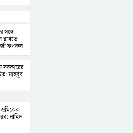
চূড়ান্তের পথে
আত-তানযীল ইনস্টিটিউট
চট্টগ্রাম দুবছর পেরিয়ে
র সঙ্গে
ীল রাখতে
তিন বছরে পর্দাপন
র্জা ফখরুল
উপলক্ষে আলোচনা সভা ও দোয়া মাহফিল সম্পন্ন
ফ্যাসিবাদবিরোধী
যম সরকারের
আন্দোলনে হত্যাকাণ্ডের
চিত: মাহবুব
বিচার হবে স্বচ্ছ, নিরপেক্ষ
ও বিশ্বাসযোগ্য : প্রধানমন্ত্রী
বাগেরহাট মেডিকেল
ফাউন্ডেশনের যাত্রা শুরু
 শ্রমিকের
 করব: নাহিদ
জুলাই স্মৃতি জাদুঘরের