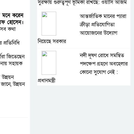
সুরক্ষায় গুরুত্বপূর্ণ ভূমিকা রাখছে: ওয়াসি আজম
ে মনে করেন
আন্তর্জাতিক মানের প্যারা
াররফ হোসেন।
ক্রীড়া প্রতিযোগিতা
 এসব কথা
আয়োজনের উদ্যোগ
নিয়েছে সরকার
প্রতিনিধি
নদী দূষণ রোধে সমন্বিত
থীরা জিতেছেন
ালনায় সহায়ক
পদক্ষেপ গ্রহণে অবহেলার
কোনো সুযোগ নেই :
উন্নয়ন
প্রধানমন্ত্রী
জানে, উন্নয়ন
লালমনিরহাটে মাদকসহ
মোটরসাইকেল জব্দ
বিজিবি’র
ওমানের সঙ্গে ইরানের
হরমুজ পরিকল্পনা