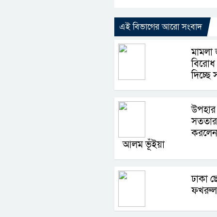
এই বিভাগের আরো সংবাদ
মামলা 
বিরোধ 
দিচ্ছে 
উপহার 
সততার অন
করলেন 
আলম ভূঁইয়া
ঢাকা ছে
ফখরুল