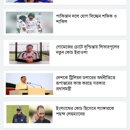
পাকিস্তান দলে যোগ দিচ্ছেন শফিক ও
শাকিল
গোমেজের চোটে দুশ্চিন্তায় লিভারপুলের
নতুন কোচ ইরাওলা
দেশকে ট্রিলিয়ন ডলারের অর্থনীতিতে
রূপান্তরের কাজ করছে সরকার:
প্রধানমন্ত্রী
ইংল্যান্ডের কোচ হিসেবে ল্যাঙ্গারকে
পছন্দ লেহম্যানের