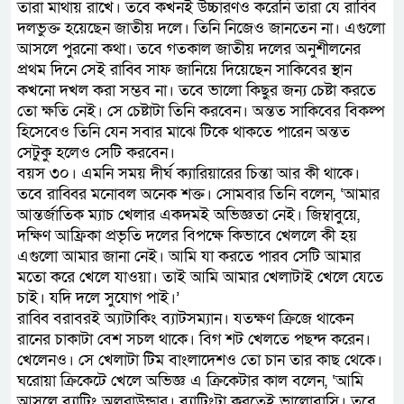
তারা মাথায় রাখে। তবে কখনই উচ্চারণও করেনি তারা যে রাব্বি
দলভুক্ত হয়েছেন জাতীয় দলে। তিনি নিজেও জানতেন না। এগুলো
আসলে পুরনো কথা। তবে গতকাল জাতীয় দলের অনুশীলনের
প্রথম দিনে সেই রাব্বি সাফ জানিয়ে দিয়েছেন সাকিবের স্থান
কখনো দখল করা সম্ভব না। তবে ভালো কিছুর জন্য চেষ্টা করতে
তো ক্ষতি নেই। সে চেষ্টাটা তিনি করবেন। অন্তত সাকিবের বিকল্প
হিসেবেও তিনি যেন সবার মাঝে টিকে থাকতে পারেন অন্তত
সেটুকু হলেও সেটি করবেন।
বয়স ৩০। এমনি সময় দীর্ঘ ক্যারিয়ারের চিন্তা আর কী থাকে।
তবে রাব্বির মনোবল অনেক শক্ত। সোমবার তিনি বলেন, ‘আমার
আন্তর্জাতিক ম্যাচ খেলার একদমই অভিজ্ঞতা নেই। জিম্বাবুয়ে,
দক্ষিণ আফ্রিকা প্রভৃতি দলের বিপক্ষে কিভাবে খেললে কী হয়
এগুলো আমার জানা নেই। আমি যা করতে পারব সেটি আমার
মতো করে খেলে যাওয়া। তাই আমি আমার খেলাটাই খেলে যেতে
চাই। যদি দলে সুযোগ পাই।’
রাব্বি বরাবরই অ্যাটাকিং ব্যাটসম্যান। যতক্ষণ ক্রিজে থাকেন
রানের চাকাটা বেশ সচল থাকে। বিগ শট খেলতে পছন্দ করেন।
খেলেনও। সে খেলাটা টিম বাংলাদেশও তো চান তার কাছ থেকে।
ঘরোয়া ক্রিকেটে খেলে অভিজ্ঞ এ ক্রিকেটার কাল বলেন, ‘আমি
আসলে ব্যাটিং অলরাউন্ডার। ব্যাটিংটা করতেই ভালোবাসি। তবে