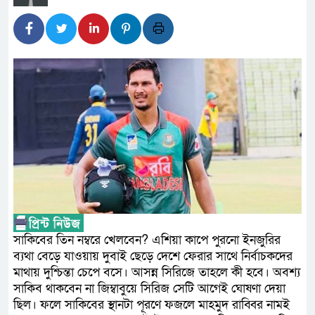
প্রধানমন্ত্রী
সাংবাদিক রাজু আহমেদ বিজেএসএস ঢ
সদস্য
সিএমএসএফ পুঁজিবাজারে বিনিয়োগকা
গুরুত্বপূর্ণ ভূমিকা রাখছে: ওয়াসি আজম
আন্তর্জাতিক মানের প্যারা ক্রীড়
নিয়েছে সরকার
নদী দূষণ রোধে সমন্বিত পদক্ষে
সাকিবের তিন নম্বরে খেলবেন? এশিয়া কাপে পুরনো ইনজুরির
নেই : প্রধানমন্ত্রী
ব্যথা বেড়ে যাওয়ায় দুবাই ছেড়ে দেশে ফেরার সাথে নির্বাচকদের
মাথায় দুশ্চিন্তা চেপে বসে। আসন্ন সিরিজে তাহলে কী হবে। অবশ্য
লালমনিরহাটে মাদকসহ মোটরসাই
সাকিব থাকবেন না জিম্বাবুয়ে সিরিজ সেটি আগেই ঘোষণা দেয়া
ছিল। ফলে সাকিবের স্থানটা পূরণে ফজলে মাহমুদ রাব্বির নামই