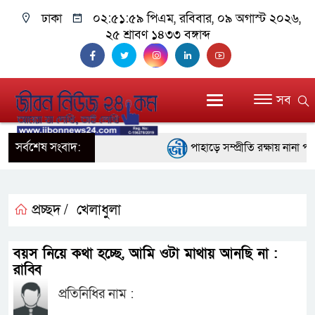
ঢাকা
০২:৫২:০০ পিএম
, রবিবার, ০৯ অগাস্ট ২০২৬,
২৫ শ্রাবণ ১৪৩৩ বঙ্গাব্দ
সব
সর্বশেষ সংবাদ:
পাহাড়ে সম্প্রীতি রক্ষায় নানা পদক
ইতালির রোমে আটকে পড়া বিমানের
বরিশালে ১৫ দিনব্যাপী বৃক্ষমেলার উ
প্রচ্ছদ /
খেলাধুলা
বাঁশখালীতে বন্যায় ক্ষতিগ্রস্তদে
বয়স নিয়ে কথা হচ্ছে, আমি ওটা মাথায় আনছি না :
প্রধানমন্ত্রী
রাব্বি
প্রতিনিধির নাম :
জ্বালানি সংকট মোকাবিলায় সরকার সর