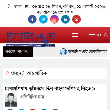
ঢাকা
০৮:৪৩:২৯ পিএম
, রবিবার, ০৯ অগাস্ট ২০২৬,
২৪ শ্রাবণ ১৪৩৩ বঙ্গাব্দ
সব
সর্বশেষ সংবাদ:
জ্বালানি সংকট মোকাবিলায় সরকার স
প্রধানমন্ত্রী
সাংবাদিক রাজু আহমেদ বিজেএসএস
প্রচ্ছদ /
আন্তর্জাতিক
সদস্য
মালয়েশিয়ায় ভূমিধসে তিন বাংলাদেশিসহ নিহত ৯
সিএমএসএফ পুঁজিবাজারে বিনিয়োগক
প্রতিনিধির নাম :
গুরুত্বপূর্ণ ভূমিকা রাখছে: ওয়াসি আজ