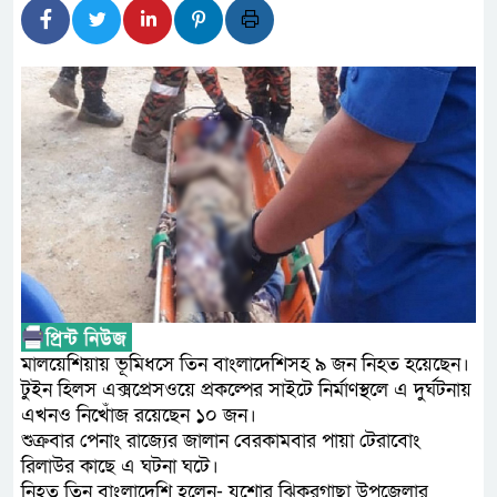
আন্তর্জাতিক মানের প্যারা ক্রী
নিয়েছে সরকার
নদী দূষণ রোধে সমন্বিত পদক্ষ
নেই : প্রধানমন্ত্রী
লালমনিরহাটে মাদকসহ মোটরসা
ওমানের সঙ্গে ইরানের হরমুজ পরি
আত-তানযীল ইনস্টিটিউট চট্টগ্রা
পর্দাপন উপলক্ষে আলোচনা সভা ও দোয়
মালয়েশিয়ায় ভূমিধসে তিন বাংলাদেশিসহ ৯ জন নিহত হয়েছেন।
ফ্যাসিবাদবিরোধী আন্দোলনে হত্যা
টুইন হিলস এক্সপ্রেসওয়ে প্রকল্পের সাইটে নির্মাণস্থলে এ দুর্ঘটনায়
এখনও নিখোঁজ রয়েছেন ১০ জন।
নিরপেক্ষ ও বিশ্বাসযোগ্য : প্রধানমন্ত্রী
শুক্রবার পেনাং রাজ্যের জালান বেরকামবার পায়া টেরাবোং
রিলাউর কাছে এ ঘটনা ঘটে।
বাগেরহাট মেডিকেল ফাউন্ডেশনের 
নিহত তিন বাংলাদেশি হলেন- যশোর ঝিকরগাছা উপজেলার