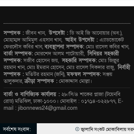
নদী দূষণ রোধে সমন্বিত পদক্ষেপ
গ্রহণে অবহেলার কোনো সুযোগ নেই :
প্রধানমন্ত্রী
লালমনিরহাটে মাদকসহ
সম্পাদক :
জীবন খান,
উপদেষ্টা :
ডি আই জি আনোয়ার (অব:),
মোটরসাইকেল জব্দ বিজিবি’র
মোহাম্মদ আমিমুল এহসান খান,
আইন উপদেষ্টা :
এ্যাডভোকেট
ফেরদৌস কবির খান,
ব্যবস্থাপনা সম্পাদক:
মোঃ রাসেল কবির খান,
বার্তা সম্পাদক:
মোরশেদ আলম পাটোয়ারী,
সিনিয়র সহকারী
ওমানের সঙ্গে ইরানের হরমুজ
সম্পাদক:
সজীব হোসেন জয়,
সহকারি সম্পাদক:
মোঃ জিল্লুর
পরিকল্পনা চূড়ান্তের পথে
রহমান খান, মোঃ ইমরান হোসেন, মোঃ রাসেল সিকদার রাজু,
নির্বাহী
সম্পাদক :
মতিউর রহমান (জনি),
মফস্বল সম্পাদক:
সঞ্জয়
তালুকদার,
ক্রীড়া সম্পাদক :
মোকাদ্দাস মোল্লা।
আত-তানযীল ইনস্টিটিউট চট্টগ্রাম
দুবছর পেরিয়ে তিন বছরে পর্দাপন
বার্তা ও বাণিজ্যিক কার্যালয় :
২৮/সি/৪ শাকের প্লাজা (টয়েনবি
উপলক্ষে আলোচনা সভা ও দোয়া
রোড) মতিঝিল, ঢাকা-১০০০। মোবাইল : ০১৭১৪-০২২৮৭৭, E-
mail : jibonnews24@gmail.com
মাহফিল সম্পন্ন
ফ্যাসিবাদবিরোধী আন্দোলনে
সর্বশেষ সংবাদ:
জ্বালানি সংকট মোকাবিলায় সরকার সর্ব
হত্যাকাণ্ডের বিচার হবে স্বচ্ছ, নিরপেক্ষ
© All rights reserved © জীবন নিউজ ২৪ ডট কম লিমিটেড |