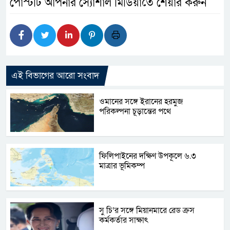
পোস্টটি আপনার স্যোশাল মিডিয়াতে শেয়ার করুন
এই বিভাগের আরো সংবাদ
ওমানের সঙ্গে ইরানের হরমুজ
পরিকল্পনা চূড়ান্তের পথে
ফিলিপাইনের দক্ষিণ উপকূলে ৬.৩
মাত্রার ভূমিকম্প
সু চি’র সঙ্গে মিয়ানমারে রেড ক্রস
কর্মকর্তার সাক্ষাৎ