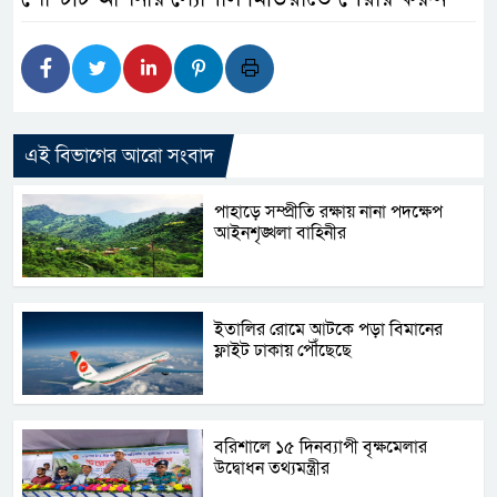
এই বিভাগের আরো সংবাদ
পাহাড়ে সম্প্রীতি রক্ষায় নানা পদক্ষেপ
আইনশৃঙ্খলা বাহিনীর
ইতালির রোমে আটকে পড়া বিমানের
ফ্লাইট ঢাকায় পৌঁছেছে
বরিশালে ১৫ দিনব্যাপী বৃক্ষমেলার
উদ্বোধন তথ্যমন্ত্রীর