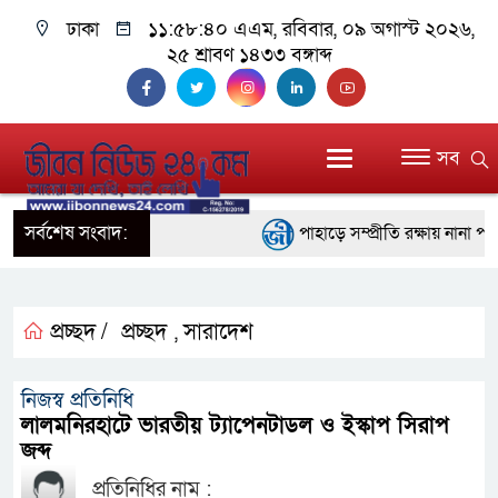
ঢাকা
১১:৫৮:৪১ এএম
, রবিবার, ০৯ অগাস্ট ২০২৬,
২৫ শ্রাবণ ১৪৩৩ বঙ্গাব্দ
সব
সর্বশেষ সংবাদ:
পাহাড়ে সম্প্রীতি রক্ষায় নানা পদক
ইতালির রোমে আটকে পড়া বিমানের
বরিশালে ১৫ দিনব্যাপী বৃক্ষমেলার উ
প্রচ্ছদ /
প্রচ্ছদ
সারাদেশ
,
বাঁশখালীতে বন্যায় ক্ষতিগ্রস্তদের
নিজস্ব প্রতিনিধি
প্রধানমন্ত্রী
লালমনিরহাটে ভারতীয় ট্যাপেনটাডল ও ইস্কাপ সিরাপ
জব্দ
জ্বালানি সংকট মোকাবিলায় সরকার সর
প্রতিনিধির নাম :