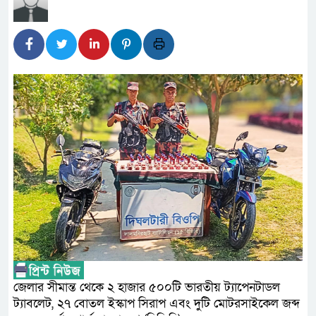
প্রধানমন্ত্রী
সাংবাদিক রাজু আহমেদ বিজেএসএস ঢ
সদস্য
সিএমএসএফ পুঁজিবাজারে বিনিয়োগকা
গুরুত্বপূর্ণ ভূমিকা রাখছে: ওয়াসি আজম
আন্তর্জাতিক মানের প্যারা ক্রীড়
নিয়েছে সরকার
নদী দূষণ রোধে সমন্বিত পদক্ষেপ
নেই : প্রধানমন্ত্রী
লালমনিরহাটে মাদকসহ মোটরসাইক
জেলার সীমান্ত থেকে ২ হাজার ৫০০টি ভারতীয় ট্যাপেনটাডল
ট্যাবলেট, ২৭ বোতল ইস্কাপ সিরাপ এবং দুটি মোটরসাইকেল জব্দ