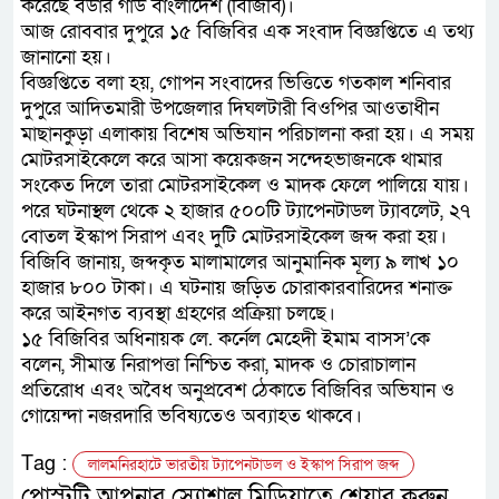
করেছে বর্ডার গার্ড বাংলাদেশ (বিজিবি)।
আজ রোববার দুপুরে ১৫ বিজিবির এক সংবাদ বিজ্ঞপ্তিতে এ তথ্য
জানানো হয়।
বিজ্ঞপ্তিতে বলা হয়, গোপন সংবাদের ভিত্তিতে গতকাল শনিবার
দুপুরে আদিতমারী উপজেলার দিঘলটারী বিওপির আওতাধীন
মাছানকুড়া এলাকায় বিশেষ অভিযান পরিচালনা করা হয়। এ সময়
মোটরসাইকেলে করে আসা কয়েকজন সন্দেহভাজনকে থামার
সংকেত দিলে তারা মোটরসাইকেল ও মাদক ফেলে পালিয়ে যায়।
পরে ঘটনাস্থল থেকে ২ হাজার ৫০০টি ট্যাপেনটাডল ট্যাবলেট, ২৭
বোতল ইস্কাপ সিরাপ এবং দুটি মোটরসাইকেল জব্দ করা হয়।
বিজিবি জানায়, জব্দকৃত মালামালের আনুমানিক মূল্য ৯ লাখ ১০
হাজার ৮০০ টাকা। এ ঘটনায় জড়িত চোরাকারবারিদের শনাক্ত
করে আইনগত ব্যবস্থা গ্রহণের প্রক্রিয়া চলছে।
১৫ বিজিবির অধিনায়ক লে. কর্নেল মেহেদী ইমাম বাসস’কে
বলেন, সীমান্ত নিরাপত্তা নিশ্চিত করা, মাদক ও চোরাচালান
প্রতিরোধ এবং অবৈধ অনুপ্রবেশ ঠেকাতে বিজিবির অভিযান ও
গোয়েন্দা নজরদারি ভবিষ্যতেও অব্যাহত থাকবে।
Tag :
লালমনিরহাটে ভারতীয় ট্যাপেনটাডল ও ইস্কাপ সিরাপ জব্দ
পোস্টটি আপনার স্যোশাল মিডিয়াতে শেয়ার করুন