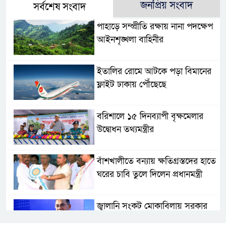
জনপ্রিয় সংবাদ
সর্বশেষ সংবাদ
পাহাড়ে সম্প্রীতি রক্ষায় নানা পদক্ষেপ
আইনশৃঙ্খলা বাহিনীর
ইতালির রোমে আটকে পড়া বিমানের
ফ্লাইট ঢাকায় পৌঁছেছে
বরিশালে ১৫ দিনব্যাপী বৃক্ষমেলার
উদ্বোধন তথ্যমন্ত্রীর
বাঁশখালীতে বন্যায় ক্ষতিগ্রস্তদের হাতে
ঘরের চাবি তুলে দিলেন প্রধানমন্ত্রী
জ্বালানি সংকট মোকাবিলায় সরকার
সর্বোচ্চ চেষ্টা চালিয়ে যাচ্ছে: প্রধানমন্ত্রী