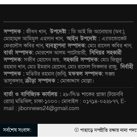
সাংবাদিক রাজু আহমেদ বিজেএসএস
ঢাকা কেন্দ্রীয় কমিটির নির্বাহী সদস্য
সম্পাদক :
জীবন খান,
উপদেষ্টা :
ডি আই জি আনোয়ার (অব:),
মোহাম্মদ আমিমুল এহসান খান,
আইন উপদেষ্টা :
এ্যাডভোকেট
সিএমএসএফ পুঁজিবাজারে
ফেরদৌস কবির খান,
ব্যবস্থাপনা সম্পাদক:
মোঃ রাসেল কবির খান,
বিনিয়োগকারীদের স্বার্থ সুরক্ষায়
বার্তা সম্পাদক:
মোরশেদ আলম পাটোয়ারী,
সিনিয়র সহকারী
গুরুত্বপূর্ণ ভূমিকা রাখছে: ওয়াসি
সম্পাদক:
সজীব হোসেন জয়,
সহকারি সম্পাদক:
মোঃ জিল্লুর
আজম
রহমান খান, মোঃ ইমরান হোসেন, মোঃ রাসেল সিকদার রাজু,
নির্বাহী
সম্পাদক :
মতিউর রহমান (জনি),
মফস্বল সম্পাদক:
সঞ্জয়
আন্তর্জাতিক মানের প্যারা ক্রীড়া
তালুকদার,
ক্রীড়া সম্পাদক :
মোকাদ্দাস মোল্লা।
প্রতিযোগিতা আয়োজনের উদ্যোগ
বার্তা ও বাণিজ্যিক কার্যালয় :
২৮/সি/৪ শাকের প্লাজা (টয়েনবি
নিয়েছে সরকার
রোড) মতিঝিল, ঢাকা-১০০০। মোবাইল : ০১৭১৪-০২২৮৭৭, E-
mail : jibonnews24@gmail.com
নদী দূষণ রোধে সমন্বিত পদক্ষেপ
গ্রহণে অবহেলার কোনো সুযোগ নেই :
প্রধানমন্ত্রী
সর্বশেষ সংবাদ:
পাহাড়ে সম্প্রীতি রক্ষায় নানা পদক্
© All rights reserved © জীবন নিউজ ২৪ ডট কম লিমিটেড |