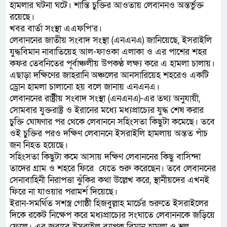
হামলার ঘটনা ঘটে। শান্তি চুক্তির আওতায় লেবাননও অন্তর্ভুক্ত
রয়েছে।
খবর বার্তা সংস্থা এএফপি’র।
লেবাননের জাতীয় সংবাদ সংস্থা (এনএনএ) জানিয়েছে, ইসরাইলি
যুদ্ধবিমান নাবাতিয়েহ আল-ফাওকা এলাকা ও এর পাশের শহর
কফর তেবনিতের পূর্বাঞ্চলীয় উপকণ্ঠ লক্ষ্য করে এ হামলা চালায়।
এছাড়া দক্ষিণের জাহরানি অঞ্চলের আনসারিয়েহ শহরেও একটি
ড্রোন হামলা চালানো হয় বলে জানায় এনএনএ।
লেবাননের রাষ্ট্রীয় সংবাদ সংস্থা (এনএনএ)-এর তথ্য অনুযায়ী,
সোমবার যুক্তরাষ্ট্র ও ইরানের মধ্যে মধ্যপ্রাচ্যের যুদ্ধ শেষ করার
চুক্তি ঘোষণার পর থেকে লেবাননে সহিংসতা কিছুটা কমেছে। তবে
ওই চুক্তির পরও দক্ষিণ লেবাননে ইসরাইলি হামলায় অন্তত পাঁচ
জন নিহত হয়েছে।
সহিংসতা কিছুটা কমে আসায় দক্ষিণ লেবাননের কিছু বাসিন্দা
তাদের গ্রাম ও শহরে ফিরে যেতে শুরু করেছেন। তবে লেবাননের
সেনাবাহিনী নিরাপত্তা ঝুঁকির কথা উল্লেখ করে, স্থানীয়দের এখনই
ফিরে না যাওয়ার পরামর্শ দিয়েছে।
ইরান-সমর্থিত সশস্ত্র গোষ্ঠী হিজবুল্লাহ মার্চের শুরুতে ইসরাইলের
দিকে রকেট নিক্ষেপ করে মধ্যপ্রাচ্যের সংঘাতে লেবাননকে জড়িয়ে
ফেলে। এর জবাবে ইসরাইল ব্যাপক বিমান হামলা ও স্থল