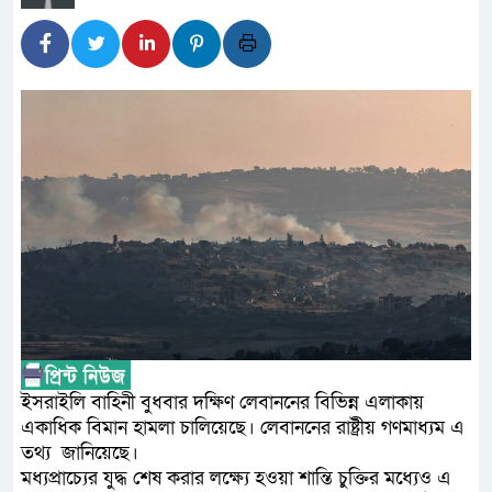
লালমনিরহাটে মাদকসহ মোটরসাই
ওমানের সঙ্গে ইরানের হরমুজ পরি
আত-তানযীল ইনস্টিটিউট চট্টগ্রা
পর্দাপন উপলক্ষে আলোচনা সভা ও দোয়
ফ্যাসিবাদবিরোধী আন্দোলনে হত্যাক
নিরপেক্ষ ও বিশ্বাসযোগ্য : প্রধানমন্ত্রী
বাগেরহাট মেডিকেল ফাউন্ডেশনের 
জুলাই স্মৃতি জাদুঘরের দুয়ার খুলে
ফিলিপাইনের দক্ষিণ উপকূলে ৬.৩ 
ইসরাইলি বাহিনী বুধবার দক্ষিণ লেবাননের বিভিন্ন এলাকায়
একাধিক বিমান হামলা চালিয়েছে। লেবাননের রাষ্ট্রীয় গণমাধ্যম এ
তথ্য জানিয়েছে।
মধ্যপ্রাচ্যের যুদ্ধ শেষ করার লক্ষ্যে হওয়া শান্তি চুক্তির মধ্যেও এ