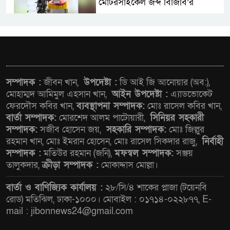
মোটরসাইকেল জব্দ বিজিবি’র
ওমানের সঙ্গে ইরানের হরমুজ
পরিকল্পনা চূড়ান্তের পথে
আত-তানযীল ইনস্টিটিউট চট্টগ্রাম
সম্পাদক :
জীবন খান,
উপদেষ্টা :
ডি আই জি আনোয়ার (অব:),
দুবছর পেরিয়ে তিন বছরে পর্দাপন
মোহাম্মদ আমিমুল এহসান খান,
আইন উপদেষ্টা :
এ্যাডভোকেট
ফেরদৌস কবির খান,
ব্যবস্থাপনা সম্পাদক:
মোঃ রাসেল কবির খান,
উপলক্ষে আলোচনা সভা ও দোয়া
বার্তা সম্পাদক:
মোরশেদ আলম পাটোয়ারী,
সিনিয়র সহকারী
মাহফিল সম্পন্ন
সম্পাদক:
সজীব হোসেন জয়,
সহকারি সম্পাদক:
মোঃ জিল্লুর
রহমান খান, মোঃ ইমরান হোসেন, মোঃ রাসেল সিকদার রাজু,
নির্বাহী
ফ্যাসিবাদবিরোধী আন্দোলনে
সম্পাদক :
মতিউর রহমান (জনি),
মফস্বল সম্পাদক:
সঞ্জয়
হত্যাকাণ্ডের বিচার হবে স্বচ্ছ, নিরপেক্ষ
তালুকদার,
ক্রীড়া সম্পাদক :
মোকাদ্দাস মোল্লা।
ও বিশ্বাসযোগ্য : প্রধানমন্ত্রী
বার্তা ও বাণিজ্যিক কার্যালয় :
২৮/সি/৪ শাকের প্লাজা (টয়েনবি
বাগেরহাট মেডিকেল ফাউন্ডেশনের
রোড) মতিঝিল, ঢাকা-১০০০। মোবাইল : ০১৭১৪-০২২৮৭৭, E-
যাত্রা শুরু
mail : jibonnews24@gmail.com