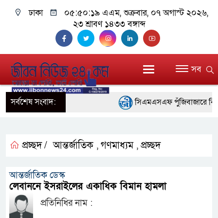
ঢাকা
০৫:৫০:২০ এএম
, শুক্রবার, ০৭ অগাস্ট ২০২৬,
২৩ শ্রাবণ ১৪৩৩ বঙ্গাব্দ
সব
সর্বশেষ সংবাদ:
সিএমএসএফ পুঁজিবাজারে বিনিয়োগক
গুরুত্বপূর্ণ ভূমিকা রাখছে: ওয়াসি আজম
আন্তর্জাতিক মানের প্যারা ক্রী
প্রচ্ছদ /
আন্তর্জাতিক
গণমাধ্যম
প্রচ্ছদ
,
,
নিয়েছে সরকার
আন্তর্জাতিক ডেস্ক
নদী দূষণ রোধে সমন্বিত পদক্ষে
লেবাননে ইসরাইলের একাধিক বিমান হামলা
প্রতিনিধির নাম :
নেই : প্রধানমন্ত্রী