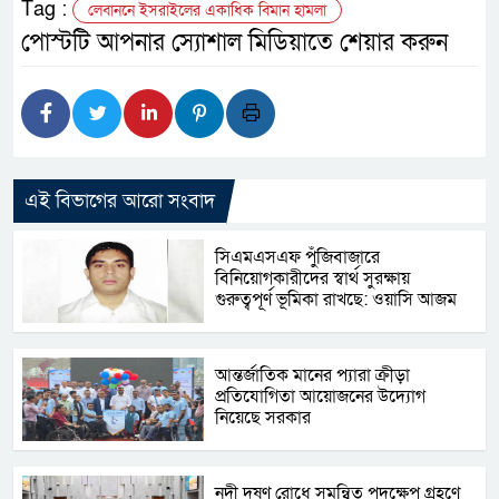
Tag :
লেবাননে ইসরাইলের একাধিক বিমান হামলা
পোস্টটি আপনার স্যোশাল মিডিয়াতে শেয়ার করুন
এই বিভাগের আরো সংবাদ
সিএমএসএফ পুঁজিবাজারে
বিনিয়োগকারীদের স্বার্থ সুরক্ষায়
গুরুত্বপূর্ণ ভূমিকা রাখছে: ওয়াসি আজম
আন্তর্জাতিক মানের প্যারা ক্রীড়া
প্রতিযোগিতা আয়োজনের উদ্যোগ
নিয়েছে সরকার
নদী দূষণ রোধে সমন্বিত পদক্ষেপ গ্রহণে