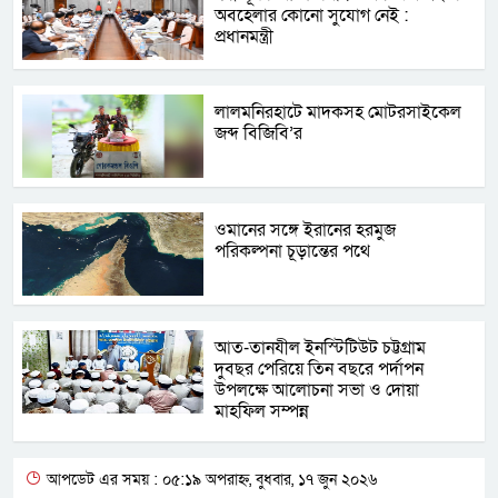
অবহেলার কোনো সুযোগ নেই :
প্রধানমন্ত্রী
লালমনিরহাটে মাদকসহ মোটরসাইকেল
জব্দ বিজিবি’র
ওমানের সঙ্গে ইরানের হরমুজ
পরিকল্পনা চূড়ান্তের পথে
আত-তানযীল ইনস্টিটিউট চট্টগ্রাম
দুবছর পেরিয়ে তিন বছরে পর্দাপন
উপলক্ষে আলোচনা সভা ও দোয়া
মাহফিল সম্পন্ন
আপডেট এর সময় : ০৫:১৯ অপরাহ্ন, বুধবার, ১৭ জুন ২০২৬