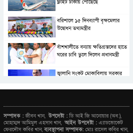
ফ্লাইট ঢাকায় পৌঁছেছে
বরিশালে ১৫ দিনব্যাপী বৃক্ষমেলার
উদ্বোধন তথ্যমন্ত্রীর
বাঁশখালীতে বন্যায় ক্ষতিগ্রস্তদের হাতে
ঘরের চাবি তুলে দিলেন প্রধানমন্ত্রী
জ্বালানি সংকট মোকাবিলায় সরকার
সর্বোচ্চ চেষ্টা চালিয়ে যাচ্ছে: প্রধানমন্ত্রী
সাংবাদিক রাজু আহমেদ বিজেএসএস
ঢাকা কেন্দ্রীয় কমিটির নির্বাহী সদস্য
সম্পাদক :
জীবন খান,
উপদেষ্টা :
ডি আই জি আনোয়ার (অব:),
মোহাম্মদ আমিমুল এহসান খান,
আইন উপদেষ্টা :
এ্যাডভোকেট
সিএমএসএফ পুঁজিবাজারে
ফেরদৌস কবির খান,
ব্যবস্থাপনা সম্পাদক:
মোঃ রাসেল কবির খান,