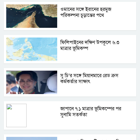
ওমানের সঙ্গে ইরানের হরমুজ
পরিকল্পনা চূড়ান্তের পথে
ফিলিপাইনের দক্ষিণ উপকূলে ৬.৩
মাত্রার ভূমিকম্প
সু চি’র সঙ্গে মিয়ানমারে রেড ক্রস
কর্মকর্তার সাক্ষাৎ
জাপানে ৭.১ মাত্রার ভূমিকম্পের পর
সুনামি সতর্কতা