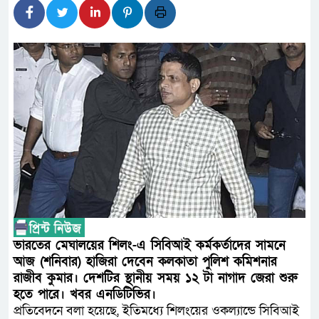
প্রধানমন্ত্রী
সাংবাদিক রাজু আহমেদ বিজেএসএস ঢ
সদস্য
সিএমএসএফ পুঁজিবাজারে বিনিয়োগকা
গুরুত্বপূর্ণ ভূমিকা রাখছে: ওয়াসি আজম
আন্তর্জাতিক মানের প্যারা ক্রীড়
নিয়েছে সরকার
নদী দূষণ রোধে সমন্বিত পদক্ষেপ
ভারতের মেঘালয়ের শিলং-এ সিবিআই কর্মকর্তাদের সামনে
নেই : প্রধানমন্ত্রী
আজ (শনিবার) হাজিরা দেবেন কলকাতা পুলিশ কমিশনার
রাজীব কুমার। দেশটির স্থানীয় সময় ১২ টা নাগাদ জেরা শুরু
লালমনিরহাটে মাদকসহ মোটরসাইক
হতে পারে। খবর এনডিটিভির।
প্রতিবেদনে বলা হয়েছে, ইতিমধ্যে শিলংয়ের ওকল্যান্ডে সিবিআই