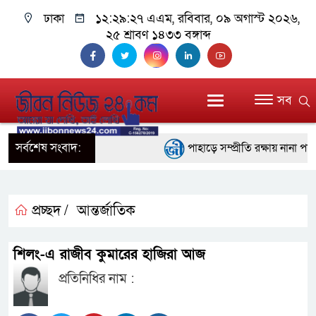
ঢাকা
১২:২৯:২৭ এএম
, রবিবার, ০৯ অগাস্ট ২০২৬,
২৫ শ্রাবণ ১৪৩৩ বঙ্গাব্দ
সব
সর্বশেষ সংবাদ:
পাহাড়ে সম্প্রীতি রক্ষায় নানা পদক
ইতালির রোমে আটকে পড়া বিমানের 
বরিশালে ১৫ দিনব্যাপী বৃক্ষমেলার উ
প্রচ্ছদ /
আন্তর্জাতিক
বাঁশখালীতে বন্যায় ক্ষতিগ্রস্তদের
শিলং-এ রাজীব কুমারের হাজিরা আজ
প্রধানমন্ত্রী
প্রতিনিধির নাম :
জ্বালানি সংকট মোকাবিলায় সরকার সর