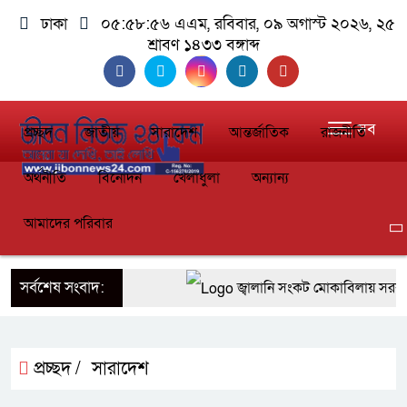
ঢাকা
০৫:৫৮:৫৭ এএম
, রবিবার, ০৯ অগাস্ট ২০২৬, ২৫
শ্রাবণ ১৪৩৩ বঙ্গাব্দ
সব
প্রচ্ছদ
জাতীয়
সারাদেশ
আন্তর্জাতিক
রাজনীতি
অর্থনীতি
বিনোদন
খেলাধুলা
অন্যান্য
আমাদের পরিবার
সর্বশেষ সংবাদ:
জ্বালানি সংকট মোকাবিলায় সরকার সর্
প্রধানমন্ত্রী
সাংবাদিক রাজু আহমেদ বিজেএসএস 
প্রচ্ছদ /
সারাদেশ
নির্বাহী সদস্য