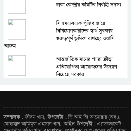
ঢাকা কেন্দ্রীয় কমিটির নির্বাহী সদস্য
সিএমএসএফ পুঁজিবাজারে
বিনিয়োগকারীদের স্বার্থ সুরক্ষায়
গুরুত্বপূর্ণ ভূমিকা রাখছে: ওয়াসি
আজম
আন্তর্জাতিক মানের প্যারা ক্রীড়া
প্রতিযোগিতা আয়োজনের উদ্যোগ
নিয়েছে সরকার
নদী দূষণ রোধে সমন্বিত পদক্ষেপ
গ্রহণে অবহেলার কোনো সুযোগ নেই :
প্রধানমন্ত্রী
লালমনিরহাটে মাদকসহ
সম্পাদক :
জীবন খান,
উপদেষ্টা :
ডি আই জি আনোয়ার (অব:),
মোটরসাইকেল জব্দ বিজিবি’র
মোহাম্মদ আমিমুল এহসান খান,
আইন উপদেষ্টা :
এ্যাডভোকেট
ফেরদৌস কবির খান,
ব্যবস্থাপনা সম্পাদক:
মোঃ রাসেল কবির খান,