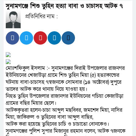
সুনামগঞ্জে শিশু তুহিন হত্যা বাবা ও চাচাসহ আটক ৭
সিএমএসএফ পুঁজিবাজারে বিনিয়োগকার
প্রতিনিধির নাম :
গুরুত্বপূর্ণ ভূমিকা রাখছে: ওয়াসি আজম
আন্তর্জাতিক মানের প্যারা ক্রীড়া
উদ্যোগ নিয়েছে সরকার
নদী দূষণ রোধে সমন্বিত পদক্ষেপ
মোঃশফিকুল ইসলাম :- সুনামগঞ্জের দিরাই উপজেলার রাজনগর
ইউনিয়নের খেজাউড়া গ্রামে শিশু তুহিন মিয়া (৫) হত্যাকান্ডের
সুযোগ নেই : প্রধানমন্ত্রী
ঘটনায় বাবা-চাচাসহ ৭স্বজনকে সোমবার (১৪ অক্টোবর) দুপুরে
তাদের আটক করে থানায় নিয়ে যাওয়া হয়।
লালমনিরহাটে মাদকসহ মোটরসাইক
নিহত তুহিন উপজেলার রাজানগর ইউনিয়নের গচিয়া কেজাউড়া
ওমানের সঙ্গে ইরানের হরমুজ পরিকল
গ্রামের বছির মিয়ার ছেলে।
আটককৃতরা হলেন-চাচা আব্দুল মছব্বির, জমশেদ মিয়া, নাসির
আত-তানযীল ইনস্টিটিউট চট্টগ্রাম
মিয়া, জাকিরুল ও তুহিনের বাবা আব্দুল বাছির,
আটক করা হয়েছে তুহিনের চাচি ও চাচাতো বোনকেও।
পর্দাপন উপলক্ষে আলোচনা সভা ও দোয়া মাহ
সুনামগঞ্জের পুলিশ সুপার মিজানুর রহমান বলেন, আটক ৭জনকে