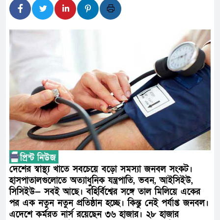
আন্তর্জাতিক মানের প্যারা ক্রী
নিয়েছে সরকার
নদী দূষণ রোধে সমন্বিত পদক্ষে
নেই : প্রধানমন্ত্রী
লালমনিরহাটে মাদকসহ মোটরসাই
ওমানের সঙ্গে ইরানের হরমুজ পরিক
আত-তানযীল ইনস্টিটিউট চট্টগ্রা
পর্দাপন উপলক্ষে আলোচনা সভা ও দোয়া
দেশের স্বাস্থ্য খাতে সবচেয়ে বড়ো সমস্যা জনবল সংকট।
ফ্যাসিবাদবিরোধী আন্দোলনে হত্যাক
হাসপাতালগুলোতে অত্যাধুনিক যন্ত্রপাতি, ভবন, আইসিইউ,
সিসিইউ— সবই আছে। বহির্বিশ্বের সঙ্গে তাল মিলিয়ে একের
নিরপেক্ষ ও বিশ্বাসযোগ্য : প্রধানমন্ত্রী
পর এক নতুন নতুন প্রতিষ্ঠান হচ্ছে। কিন্তু নেই পর্যাপ্ত জনবল।
বাগেরহাট মেডিকেল ফাউন্ডেশনের য
এদেশে কর্মরত নার্স রয়েছেন ৩৬ হাজার। ২৮ হাজার