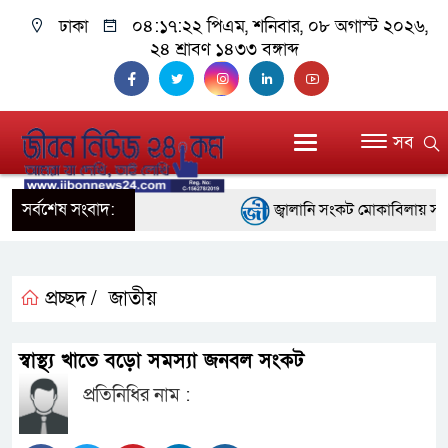
ঢাকা
০৪:১৭:২৩ পিএম
, শনিবার, ০৮ অগাস্ট ২০২৬,
২৪ শ্রাবণ ১৪৩৩ বঙ্গাব্দ
সব
সর্বশেষ সংবাদ:
জ্বালানি সংকট মোকাবিলায় সরকার সর
প্রধানমন্ত্রী
সাংবাদিক রাজু আহমেদ বিজেএসএস 
প্রচ্ছদ /
জাতীয়
সদস্য
স্বাস্থ্য খাতে বড়ো সমস্যা জনবল সংকট
সিএমএসএফ পুঁজিবাজারে বিনিয়োগকা
প্রতিনিধির নাম :
গুরুত্বপূর্ণ ভূমিকা রাখছে: ওয়াসি আজম