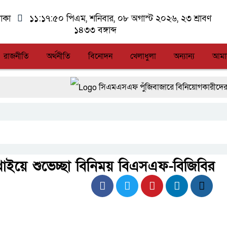
াকা
১১:১৭:৫০ পিএম
, শনিবার, ০৮ অগাস্ট ২০২৬, ২৩ শ্রাবণ
১৪৩৩ বঙ্গাব্দ
রাজনীতি
অর্থনীতি
বিনোদন
খেলাধুলা
অন্যান্য
আমা
সিএমএসএফ পুঁজিবাজারে বিনিয়োগকারীদের স্বার্থ সু
আন্তর্জাতিক মানের প্যারা ক্রীড়া প্রতিযোগিতা 
লালমনিরহাটে মাদকসহ মোটরসাইকেল জব্দ বিজিব
আত-তানযীল ইনস্টিটিউট চট্টগ্রাম দুবছর পেরিয়ে 
টি খাইয়ে শুভেচ্ছা বিনিময় বিএসএফ-বিজিবির
ফ্যাসিবাদবিরোধী আন্দোলনে হত্যাকাণ্ডের বিচার হবে স্ব
জুলাই স্মৃতি জাদুঘরের দুয়ার খুলেছে, উদ্বোধন করলেন 