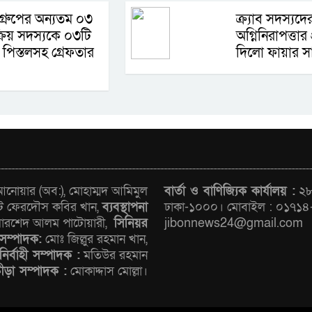
গ্রুপের অন্যতম ০৩
ক্র্যাব সদস্যদে
রিয় সদস্যকে ০৩টি
অগ্নিনিরাপত্তার 
 পিস্তলসহ গ্রেফতার
দিলো ফায়ার সা
োয়ার (অব:), মোহাম্মদ আমিমুল
বার্তা ও বাণিজ্যিক কার্যালয় :
২৮/
ট ফেরদৌস কবির খান,
ব্যবস্থাপনা
ঢাকা-১০০০। মোবাইল : ০১৭১৪
রশেদ আলম পাটোয়ারী,
সিনিয়র
jibonnews24@gmail.com
সম্পাদক:
মোঃ জিল্লুর রহমান খান,
নির্বাহী সম্পাদক :
মতিউর রহমান
রীড়া সম্পাদক :
মোকাদ্দাস মোল্লা।