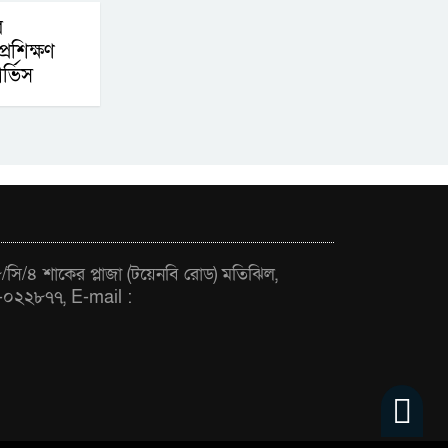
দুয়ার খুলেছে, উদ্বোধন
র
করলেন প্রধানমন্ত্রী
প্রশিক্ষণ
র্ভিস
ফিলিপাইনের দক্ষিণ
উপকূলে ৬.৩ মাত্রার
ভূমিকম্প
সি/৪ শাকের প্লাজা (টয়েনবি রোড) মতিঝিল,
-০২২৮৭৭, E-mail :