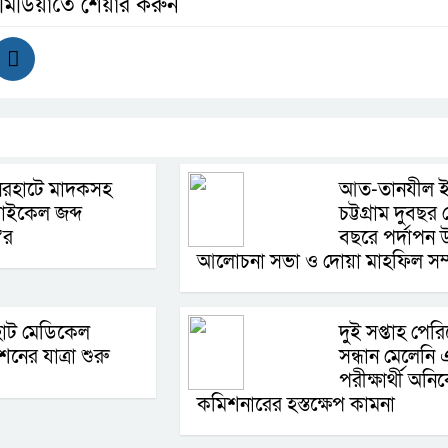
 মিডিয়াতে শেয়ার করুন
িরহাটে মাদকসহ
আত-তানযীল ইন
াইকেল জব্দ
চট্টগ্রাম দুবছর
’র
বছরে পর্দাপন 
আলোচনা সভা ও দোয়া মাহফিল সম্প
হাট মেডিকেল
দু্ই সপ্তাহ পে
শনের যাত্রা শুরু
সন্ধান মেলেন
পরীক্ষার্থী অনি
কমিশনারের হস্তক্ষেপ কামনা