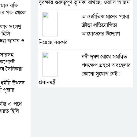
সুরক্ষায় গুরুত্বপূর্ণ ভূমিকা রাখছে: ওয়াসি আজম
ান্ত রক্ষি
ের পক্ষ থেকে
আন্তর্জাতিক মানের প্যারা
ক্রীড়া প্রতিযোগিতা
লার সংলগ্ন
 হিলি
আয়োজনের উদ্যোগ
েচ্ছা জানান ও
নিয়েছে সরকার
িসারসহ
নদী দূষণ রোধে সমন্বিত
েকপোস্ট
পদক্ষেপ গ্রহণে অবহেলার
ুষ সৈনিকরা
কোনো সুযোগ নেই :
প্রধানমন্ত্রী
 ধর্মীয় উৎসব
া পূজার
লালমনিরহাটে মাদকসহ
্যন্ত এ পথে
মোটরসাইকেল জব্দ
ভারত হিলি
বিজিবি’র
ওমানের সঙ্গে ইরানের
হরমুজ পরিকল্পনা