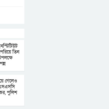
চূড়ান্তের পথে
আত-তানযীল ইনস্টিটিউট
চট্টগ্রাম দুবছর পেরিয়ে
তিন বছরে পর্দাপন
উপলক্ষে আলোচনা সভা ও দোয়া মাহফিল সম্পন্ন
স্টিটিউট
ফ্যাসিবাদবিরোধী
 পেরিয়ে তিন
আন্দোলনে হত্যাকাণ্ডের
উপলক্ষে
ন্ন
বিচার হবে স্বচ্ছ, নিরপেক্ষ
ও বিশ্বাসযোগ্য : প্রধানমন্ত্রী
রিয়ে গেলেও
বাগেরহাট মেডিকেল
ি এসএসসি
ফাউন্ডেশনের যাত্রা শুরু
কের, পুলিশ
জুলাই স্মৃতি জাদুঘরের