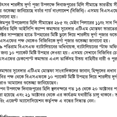
মীয় উৎসব শারদীয় দুর্গা পূজা উপলক্ষে দিনাজপুরের হিলি সীমান্তে ভারতীয় সীম
য়ে শুভেচ্ছা জানিয়েছে বর্ডার গার্ড বাংলাদেশ (বিজিবি)। এসময় বিএসএফ
 জানানো হয়।
মপুর উপজেলার হিলি সীমান্তের ২৮৫ নং মেইন পিলারের ১১নং সাব পি
জিবির হিলি আইসিপি ক্যাম্প কমান্ডার সুবেদার এটিএম মোস্তফা ভারতের
্টর সাম্পান্নার হাতে উপহারের মিষ্টি তুলে দিয়ে শারদীয় দুর্গা পূজার শুভ
এফের পক্ষ থেকেও বিজিবিকে দুর্গা পূজার শুভেচ্ছা জানানো হয়।
৯ পতিরাম বিএসএফ ব্যাটালিয়নের অধিনায়ক, ব্যাটালিয়নের স্টাফ অফ
পের জন্য ১০ প্যাকেট মিষ্টি উপহার দেওয়া হয়। এসময় সেখানে বিজিবির চ
িএসএফের চেকপোস্ট কমান্ডার এএল তার্কিসহ উভয় বাহিনীর নারী ও পুর
মান্ডার সুবেদার এটিএম মোস্তফা সাংবাদিকদের জানান, হিন্দুদের প্রধান
জিবির পক্ষ থেকে বিএসএফকে ১০ প্যাকেট মিষ্টি উপহার দিয়ে শারদীয় দুর্গ
রাও আমাদের শুভেচ্ছা জানিয়েছেন।
দযাপন উপলক্ষে দিনাজপুরের হিলি স্থলবন্দরে গত ১৩ থেকে ২০ অক্টোবর পর
া হয়েছে এবং ২১ অক্টোবর থেকে এর কার্যক্রম যথারীতি চালু থাকবে। 
য়ারিং এজেন্ট অ্যাসোসিয়েশন কর্তৃপক্ষ এ বন্ধের সিন্ধান্ত নেন।