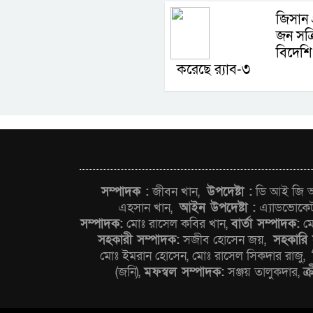
জিসান 
জন সক্
বিদেশি
করেছে র‍্যাব-৩
সম্পাদক :
জীবন খান,
উপদেষ্টা :
ডি আই জি আন
এহসান খান,
আইন উপদেষ্টা :
এ্যাডভোকে
সম্পাদক:
মোঃ রাসেল কবির খান,
বার্তা সম্পাদক:
মো
সহকারী সম্পাদক:
সজীব হোসেন জয়,
সহকারি 
মোঃ ইমরান হোসেন, মোঃ রাসেল সিকদার রাজু,
(জনি),
মফস্বল সম্পাদক:
সঞ্জয় তালুকদার,
ক্