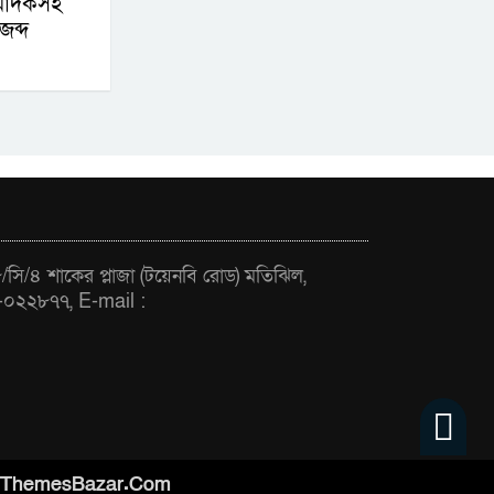
 মাদকসহ
ফ্যাসিবাদবিরোধী
ব্দ
আন্দোলনে হত্যাকাণ্ডের
বিচার হবে স্বচ্ছ, নিরপেক্ষ
ও বিশ্বাসযোগ্য : প্রধানমন্ত্রী
বাগেরহাট মেডিকেল
ফাউন্ডেশনের যাত্রা শুরু
সি/৪ শাকের প্লাজা (টয়েনবি রোড) মতিঝিল,
-০২২৮৭৭, E-mail :
ThemesBazar.Com