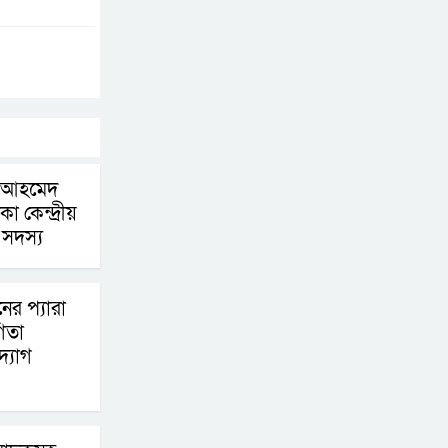
পদক্ষেপ গ্রহণে অবহেলার
কোনো সুযোগ নেই :
প্রধানমন্ত্রী
লালমনিরহাটে মাদকসহ
মোটরসাইকেল জব্দ
বিজিবি’র
ু আহমেদ
 কেন্দ্রীয়
ওমানের সঙ্গে ইরানের
 সদস্য
হরমুজ পরিকল্পনা
চূড়ান্তের পথে
নের প্যারা
গিতা
আত-তানযীল ইনস্টিটিউট
্যোগ
চট্টগ্রাম দুবছর পেরিয়ে
তিন বছরে পর্দাপন
উপলক্ষে আলোচনা সভা ও দোয়া মাহফিল সম্পন্ন