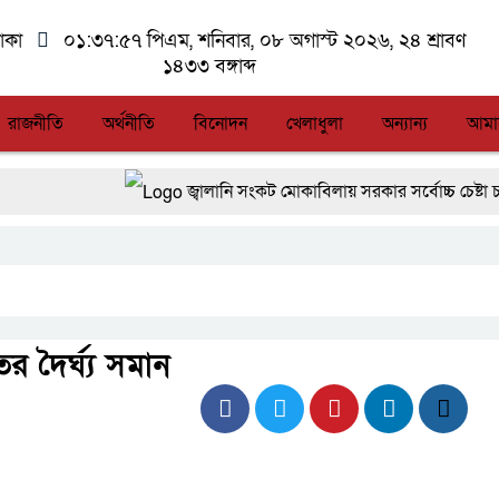
াকা
০১:৩৭:৫৭ পিএম
, শনিবার, ০৮ অগাস্ট ২০২৬, ২৪ শ্রাবণ
১৪৩৩ বঙ্গাব্দ
রাজনীতি
অর্থনীতি
বিনোদন
খেলাধুলা
অন্যান্য
আমা
জ্বালানি সংকট মোকাবিলায় সরকার সর্বোচ্চ চেষ্টা চালিয়ে যাচ
সিএমএসএফ পুঁজিবাজারে বিনিয়োগকারীদের স্বার্থ সুরক্ষ
আন্তর্জাতিক মানের প্যারা ক্রীড়া প্রতিযোগিতা আয়োজ
লালমনিরহাটে মাদকসহ মোটরসাইকেল জব্দ বিজিবি’র
ের দৈর্ঘ্য সমান
আত-তানযীল ইনস্টিটিউট চট্টগ্রাম দুবছর পেরিয়ে তিন 
ফ্যাসিবাদবিরোধী আন্দোলনে হত্যাকাণ্ডের বিচার হবে স্বচ্ছ,