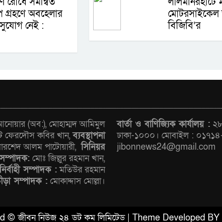
ষণ রোধে সমন্বিত
লালমনিরহাটে
প গ্রহণে অবহেলার
মোটরসাইকেল জ
সুযোগ নেই :
বিজিবি’র
োয়ার (অব:), মোহাম্মদ আমিমুল
বার্তা ও বাণিজ্যিক কার্যালয় :
২৮/
ট ফেরদৌস কবির খান,
ব্যবস্থাপনা
ঢাকা-১০০০। মোবাইল : ০১৭১৪
রশেদ আলম পাটোয়ারী,
সিনিয়র
jibonnews24@gmail.com
সম্পাদক:
মোঃ জিল্লুর রহমান খান,
নির্বাহী সম্পাদক :
মতিউর রহমান
রীড়া সম্পাদক :
মোকাদ্দাস মোল্লা।
ved © জীবন নিউজ ২৪ ডট কম লিমিটেড | Theme Developed BY