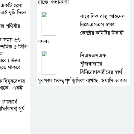
যাচ্ছে: প্রধানমন্ত্রী
এর একটি হলো
 এই দুটি দিনে
সাংবাদিক রাজু আহমেদ
বিজেএসএস ঢাকা
আজ পৃথিবীর
কেন্দ্রীয় কমিটির নির্বাহী
সব সময় ৬৬
সদস্য
শমিক ৫ ডিগ্রি
কে।
সিএমএসএফ
রবে। উত্তর
পুঁজিবাজারে
 হতে থাকবে
বিনিয়োগকারীদের স্বার্থ
সুরক্ষায় গুরুত্বপূর্ণ ভূমিকা রাখছে: ওয়াসি আজম
কে বিষুবরেখার
়ে থাকে। একই
আন্তর্জাতিক মানের প্যারা
র গোলার্ধে
ক্রীড়া প্রতিযোগিতা
িলিয়ন) সূর্য
আয়োজনের উদ্যোগ
নিয়েছে সরকার
নদী দূষণ রোধে সমন্বিত