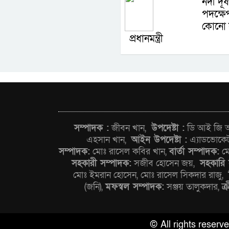
নদী দূ
পদক্ষে
কোনো 
প্রধানমন্ত্রী
সম্পাদক :
জীবন খান,
উপদেষ্টা :
ডি আই জি আন
এহসান খান,
আইন উপদেষ্টা :
এ্যাডভোকে
সম্পাদক:
মোঃ রাসেল কবির খান,
বার্তা সম্পাদক:
মো
সহকারী সম্পাদক:
সজীব হোসেন জয়,
সহকারি 
মোঃ ইমরান হোসেন, মোঃ রাসেল সিকদার রাজু,
(জনি),
মফস্বল সম্পাদক:
সঞ্জয় তালুকদার,
ক্
© All rights reser