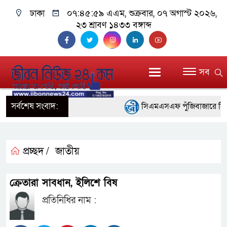
ঢাকা
০৭:৪৬:০০ এএম
, শুক্রবার, ০৭ অগাস্ট ২০২৬,
২৩ শ্রাবণ ১৪৩৩ বঙ্গাব্দ
সব
সর্বশেষ সংবাদ:
সিএমএসএফ পুঁজিবাজারে বিনিয়োগক
গুরুত্বপূর্ণ ভূমিকা রাখছে: ওয়াসি আজ
আন্তর্জাতিক মানের প্যারা ক্রী
প্রচ্ছদ /
জাতীয়
নিয়েছে সরকার
ক্রেতারা সাবধান, ইলিশে বিষ
নদী দূষণ রোধে সমন্বিত পদক্ষ
প্রতিনিধির নাম :
নেই : প্রধানমন্ত্রী