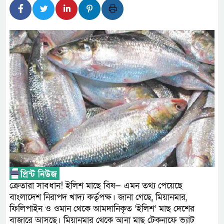
লালমনিরহাটে মাদকসহ মোটরসা
ওমানের সঙ্গে ইরানের হরমুজ পরি
আত-তানযীল ইনস্টিটিউট চট্টগ্র
পর্দাপন উপলক্ষে আলোচনা সভা ও দোয়
ফ্যাসিবাদবিরোধী আন্দোলনে হত্যা
নিরপেক্ষ ও বিশ্বাসযোগ্য : প্রধানমন্ত্রী
বাগেরহাট মেডিকেল ফাউন্ডেশনের 
জুলাই স্মৃতি জাদুঘরের দুয়ার খুলে
ফিলিপাইনের দক্ষিণ উপকূলে ৬.৩ 
ক্রেতারা সাবধান! ইলিশ মাছে বিষ— এমন তথ্য পেয়েছে
বাংলাদেশ নিরাপদ খাদ্য কর্তৃপক্ষ। জানা গেছে, মিয়ানমার,
ফিলিপাইন ও ওমান থেকে আমদানিকৃত ‘ইলিশ’ মাছ দেশের
বাজারে আসছে। মিয়ানমার থেকে আনা মাছ টেকনাফে ভ্যাট