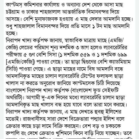
কাস্টমস্ কমিশনার কার্যালয় ও অন্যান্য দেশ থেকে আসা মাছ
চট্টগ্রাম ও ঢাকার শাহজালাল আন্তর্জাতিক বিমানবন্দর দিয়ে
আসছে। বেশি মুনাফাজনক হওয়ায় এ মাছ দেদার আমদানি হচ্ছে।
শুধু শাহজালাল বিমানবন্দর দিয়ে প্রতি মাসে ১ টন মাছ আমদানি
হচ্ছে।
নিরাপদ খাদ্য কর্তৃপক্ষ জানায়, স্বাভাবিক মাত্রায় মাছে (এমজি/
কেজি) লেডের পরিমাণ শূন্য দশমিক ৩ ভাগ হলেও ল্যাবরেটরির
পরীক্ষায় ৫ গুণ বেশি সিসা (১ দশমিক ৫৫৯ ও ১ দশমিক ৬৯৯
[এমজি/কেজি]) পাওয়া গেছে। তা ছাড়া দ্বিগুণের বেশি ক্যাডমিয়াম
(সিডি) পাওয়া গেছে। এ ছাড়া মাছের নামে বিষ আমদানি বন্ধে
আমদানিকৃত মাছের চালান ল্যাবরেটরি টেস্টের ফলাফল ছাড়া
খালাস না করতে অনুরোধ জানিয়ে কাস্টমসেক চিঠি দিয়েছে
বাংলাদেশ নিরাপদ খাদ্য কর্তৃপক্ষ (বাংলাদেশ ফুড সেইফটি
অথরিটি)। আগামী দু-এক দিনের মধ্যে ল্যাবরেটরি চালান ছাড়া
আমদানিকৃত মাছ খালাস বন্ধ হয়ে যাবে বলে তারা মনে করছে।
নিরাপদ খাদ্য কর্তৃপক্ষ জানায়, এ মাছ দেখতে হুবহু ইলিশের
মতোই। রাজধানীসহ সারা দেশে বিক্রেতারা পদ্মার ইলিশ বলে
ক্রেতার কাছে চড়া দামে বিক্রি করছেন। বেশ বড় ও চকচকে
রুপালি রং দেখে ক্রেতাও খুশিমনে কিনে বাড়ি নিয়ে যাচ্ছেন। তবে