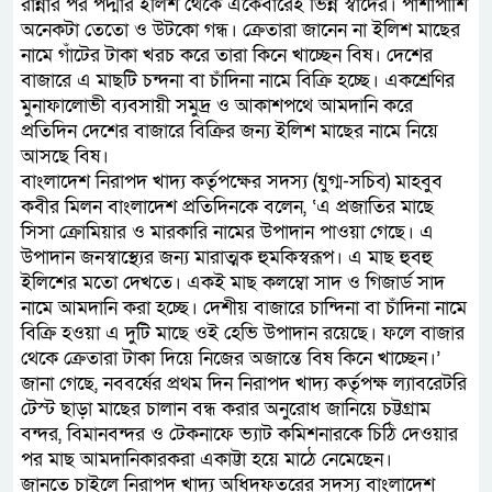
রান্নার পর পদ্মার ইলিশ থেকে একেবারেই ভিন্ন স্বাদের। পাশাপাশি
অনেকটা তেতো ও উটকো গন্ধ। ক্রেতারা জানেন না ইলিশ মাছের
নামে গাঁটের টাকা খরচ করে তারা কিনে খাচ্ছেন বিষ। দেশের
বাজারে এ মাছটি চন্দনা বা চাঁদিনা নামে বিক্রি হচ্ছে। একশ্রেণির
মুনাফালোভী ব্যবসায়ী সমুদ্র ও আকাশপথে আমদানি করে
প্রতিদিন দেশের বাজারে বিক্রির জন্য ইলিশ মাছের নামে নিয়ে
আসছে বিষ।
বাংলাদেশ নিরাপদ খাদ্য কর্তৃপক্ষের সদস্য (যুগ্ম-সচিব) মাহবুব
কবীর মিলন বাংলাদেশ প্রতিদিনকে বলেন, ‘এ প্রজাতির মাছে
সিসা ক্রোমিয়ার ও মারকারি নামের উপাদান পাওয়া গেছে। এ
উপাদান জনস্বাস্থ্যের জন্য মারাত্মক হুমকিস্বরূপ। এ মাছ হুবহু
ইলিশের মতো দেখতে। একই মাছ কলম্বো সাদ ও গিজার্ড সাদ
নামে আমদানি করা হচ্ছে। দেশীয় বাজারে চান্দিনা বা চাঁদিনা নামে
বিক্রি হওয়া এ দুটি মাছে ওই হেভি উপাদান রয়েছে। ফলে বাজার
থেকে ক্রেতারা টাকা দিয়ে নিজের অজান্তে বিষ কিনে খাচ্ছেন।’
জানা গেছে, নববর্ষের প্রথম দিন নিরাপদ খাদ্য কর্তৃপক্ষ ল্যাবরেটরি
টেস্ট ছাড়া মাছের চালান বন্ধ করার অনুরোধ জানিয়ে চট্টগ্রাম
বন্দর, বিমানবন্দর ও টেকনাফে ভ্যাট কমিশনারকে চিঠি দেওয়ার
পর মাছ আমদানিকারকরা একাট্টা হয়ে মাঠে নেমেছেন।
জানতে চাইলে নিরাপদ খাদ্য অধিদফতরের সদস্য বাংলাদেশ