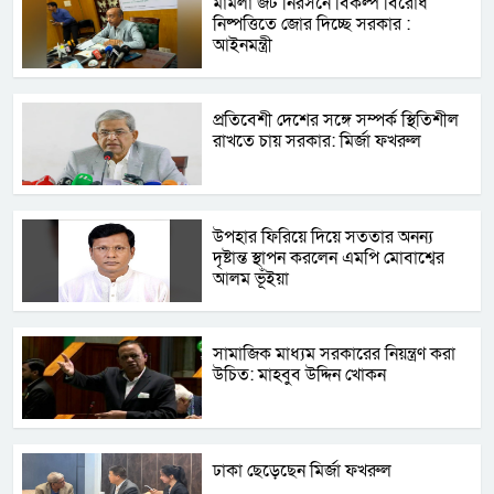
মামলা জট নিরসনে বিকল্প বিরোধ
নিষ্পত্তিতে জোর দিচ্ছে সরকার :
আইনমন্ত্রী
প্রতিবেশী দেশের সঙ্গে সম্পর্ক স্থিতিশীল
রাখতে চায় সরকার: মির্জা ফখরুল
উপহার ফিরিয়ে দিয়ে সততার অনন্য
দৃষ্টান্ত স্থাপন করলেন এমপি মোবাশ্বের
আলম ভূঁইয়া
সামাজিক মাধ্যম সরকারের নিয়ন্ত্রণ করা
উচিত: মাহবুব উদ্দিন খোকন
ঢাকা ছেড়েছেন মির্জা ফখরুল