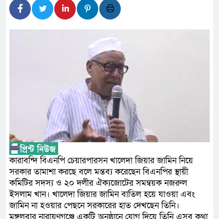
প্রধানমন্ত্রী
সাংবাদিক রাজু আহমেদ বিজেএসএস
সদস্য
সিএমএসএফ পুঁজিবাজারে বিনিয়োগ
গুরুত্বপূর্ণ ভূমিকা রাখছে: ওয়াসি আজ
আন্তর্জাতিক মানের প্যারা ক্র
নিয়েছে সরকার
নদী দূষণ রোধে সমন্বিত পদক্ষ
কারাবন্দি বিএনপি চেয়ারপারসন খালেদা জিয়ার জামিন নিয়ে
নেই : প্রধানমন্ত্রী
সরকার তামাশা করছে বলে মন্তব্য করেছেন বিএনপির স্থায়ী
কমিটির সদস্য ও ২০ দলীর ঐক্যজোটের সমন্বয়ক নজরুল
লালমনিরহাটে মাদকসহ মোটরসা
ইসলাম খান। খালেদা জিয়ার জামিন বাতিল হয়ে যাওয়া এবং
জামিন না হওয়ার পেছনে সরকারের হাত দেখছেন তিনি।
মঙ্গলবার নারায়ণগঞ্জে একটি অনুষ্ঠানে যোগ দিয়ে তিনি এসব কথা