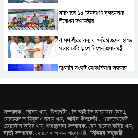
বরিশালে ১৫ দিনব্যাপী বৃক্ষমেলার
উদ্বোধন তথ্যমন্ত্রীর
বাঁশখালীতে বন্যায় ক্ষতিগ্রস্তদের হাতে
ঘরের চাবি তুলে দিলেন প্রধানমন্ত্রী
জ্বালানি সংকট মোকাবিলায় সরকার
সর্বোচ্চ চেষ্টা চালিয়ে যাচ্ছে: প্রধানমন্ত্রী
সাংবাদিক রাজু আহমেদ বিজেএসএস
ঢাকা কেন্দ্রীয় কমিটির নির্বাহী সদস্য
সম্পাদক :
জীবন খান,
উপদেষ্টা :
ডি আই জি আনোয়ার (অব:),
মোহাম্মদ আমিমুল এহসান খান,
আইন উপদেষ্টা :
এ্যাডভোকেট
সিএমএসএফ পুঁজিবাজারে
ফেরদৌস কবির খান,
ব্যবস্থাপনা সম্পাদক:
মোঃ রাসেল কবির খান,
বিনিয়োগকারীদের স্বার্থ সুরক্ষায়
বার্তা সম্পাদক:
মোরশেদ আলম পাটোয়ারী,
সিনিয়র সহকারী