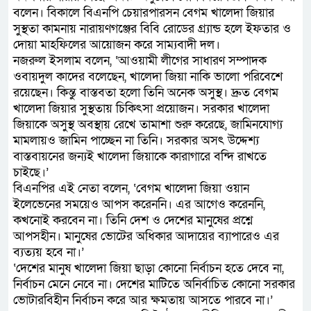
বলেন। বিকালে বিএনপি চেয়ারপারসন বেগম খালেদা জিয়ার
সুস্থতা কামনায় নারায়ণগঞ্জের বিবি রোডের গ্র্যান্ড হলে ইফতার ও
দোয়া মাহফিলের আয়োজন করে সাম্যবাদী দল।
নজরুল ইসলাম বলেন, ‘আওয়ামী লীগের সাধারণ সম্পাদক
ওবায়দুল কাদের বলেছেন, খালেদা জিয়া নাকি ভালো পরিবেশে
রয়েছেন। কিন্তু বাস্তবতা হলো তিনি অনেক অসুস্থ। দ্রুত বেগম
খালেদা জিয়ার সুস্থতায় চিকিৎসা প্রয়োজন। সরকার খালেদা
জিয়াকে অসুস্থ অবস্থায় রেখে তামাশা শুরু করেছে, জামিনযোগ্য
মামলায়ও জামিন পাচ্ছেন না তিনি। সরকার অসৎ উদ্দেশ্য
বাস্তবায়নের জন্যই খালেদা জিয়াকে কারাগারে বন্দি রাখতে
চাইছে।’
বিএনপির এই নেতা বলেন, ‘বেগম খালেদা জিয়া ওয়ান
ইলেভেনের সময়েও আপস করেননি। এর আগেও করেননি,
কখনোই করবেন না। তিনি দেশ ও দেশের মানুষের প্রশ্নে
আপসহীন। মানুষের ভোটের অধিকার আদায়ের ব্যাপারেও এর
ব্যত্যয় হবে না।’
‘দেশের মানুষ খালেদা জিয়া ছাড়া কোনো নির্বাচন হতে দেবে না,
নির্বাচন মেনে নেবে না। দেশের মাটিতে অনির্বাচিত কোনো সরকার
ভোটারবিহীন নির্বাচন করে আর ক্ষমতায় আসতে পারবে না।’