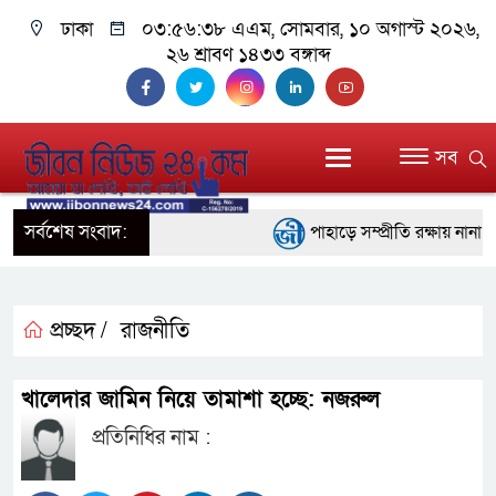
ঢাকা
০৩:৫৬:৩৮ এএম
, সোমবার, ১০ অগাস্ট ২০২৬,
২৬ শ্রাবণ ১৪৩৩ বঙ্গাব্দ
সব
সর্বশেষ সংবাদ:
পাহাড়ে সম্প্রীতি রক্ষায় নানা প
ইতালির রোমে আটকে পড়া বিমানে
বরিশালে ১৫ দিনব্যাপী বৃক্ষমেলার
প্রচ্ছদ /
রাজনীতি
বাঁশখালীতে বন্যায় ক্ষতিগ্রস্তদ
খালেদার জামিন নিয়ে তামাশা হচ্ছে: নজরুল
প্রধানমন্ত্রী
প্রতিনিধির নাম :
জ্বালানি সংকট মোকাবিলায় সরকার 