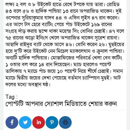
লক্ষ্য ২ বল ও ৮ উইকেট হাতে রেখে টপকে যায় তারা। রোহিত
৪৩ বলে ৫৬ ও হার্দিক পান্ডিয়া ১৩ রানে অপরাজিত থাকেন। দুই
ওপেনার সুরিয়াকুমার যাদব ৪৪ ও এভিন লুইস ৪৭ রান করেন।
এর আগে টস হেরে ব্যাটিং পেয়ে পাঁচ উইকেটে ১৬৯ রানের
সংগ্রহ দাঁড় করায় ছন্দে থাকা মহেন্দ্র সিং ধোনির চেন্নাই। ৪৭ বলে
৭৫ রানের ঝড়ো ইনিংস খেলে অপরাজিত থাকেন সুরেশ রায়না।
আম্বাদি রাইদুর ব্যাট থেকে আসে ৪৬। ধোনি করেন ২৬। মুম্বইয়ের
হয়ে দু’টি করে উইকেট নেন মিচেল ম্যাকলেঘান ও ক্রুনাল পান্ডিয়া।
অন্যটি হার্দিক পান্ডিয়ার। মোস্তাফিজের পরিবর্তে খেলা বেন কাটিং
১ ওভার বল করে ১৪ রান দিয়েছেন। ম্যাচ হারলেও পয়েন্ট
তালিকায় ৭ ম্যাচে পাঁচ জয়ে ১০ পয়েন্ট নিয়ে শীর্ষে চেন্নাই। সমান
ম্যাচে দ্বিতীয় জয়ের দেখা পেয়েছে বর্তমান চ্যাম্পিয়ন মুম্বই। আট
দলের মধ্যে অবস্থান ষষ্ঠ।
Tag :
পোস্টটি আপনার স্যোশাল মিডিয়াতে শেয়ার করুন