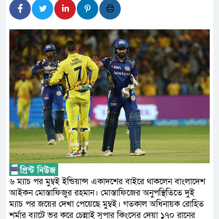
লালমনিরহাটে মাদকসহ মোটরসা
ওমানের সঙ্গে ইরানের হরমুজ পর
আত-তানযীল ইনস্টিটিউট চট্টগ্র
পর্দাপন উপলক্ষে আলোচনা সভা ও দোয
ফ্যাসিবাদবিরোধী আন্দোলনে হত্য
নিরপেক্ষ ও বিশ্বাসযোগ্য : প্রধানমন্ত্রী
বাগেরহাট মেডিকেল ফাউন্ডেশনের
জুলাই স্মৃতি জাদুঘরের দুয়ার খুল
ফিলিপাইনের দক্ষিণ উপকূলে ৬.৩
৬ ম্যাচ পর মুম্বই ইন্ডিয়ান্স একাদশের বাইরে থাকলেন বাংলাদেশ
আইকন মোস্তাফিজুর রহমান। মোস্তাফিজের অনুপস্থিতিতে দুই
ম্যাচ পর জয়ের দেখা পেয়েছে মুম্বই। গতকাল অধিনায়ক রোহিত
শর্মার ব্যাটে ভর করে চেন্নাই সুপার কিংসের দেয়া ১৭০ রানের