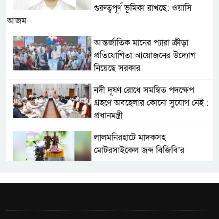
গুরুত্বপূর্ণ ভূমিকা রাখছে: ওয়াসি
আজম
আন্তর্জাতিক মানের প্যারা ক্রীড়া
প্রতিযোগিতা আয়োজনের উদ্যোগ
নিয়েছে সরকার
নদী দূষণ রোধে সমন্বিত পদক্ষেপ
গ্রহণে অবহেলার কোনো সুযোগ নেই :
প্রধানমন্ত্রী
লালমনিরহাটে মাদকসহ
মোটরসাইকেল জব্দ বিজিবি’র
ওমানের সঙ্গে ইরানের হরমুজ
পরিকল্পনা চূড়ান্তের পথে