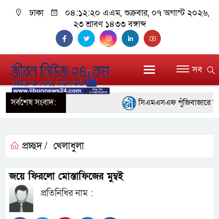
ঢাকা
০৪:১২:২০ এএম
, শুক্রবার, ০৭ অগাস্ট ২০২৬,
২৩ শ্রাবণ ১৪৩৩ বঙ্গাব্দ
সব
সর্বশেষ সংবাদ:
সিএমএসএফ পুঁজিবাজারে বিনিয়োগ
গুরুত্বপূর্ণ ভূমিকা রাখছে: ওয়াসি আ
আন্তর্জাতিক মানের প্যারা ক্র
প্রচ্ছদ /
খেলাধুলা
নিয়েছে সরকার
জয়ে ফিরলো মোস্তাফিজের মুম্বই
নদী দূষণ রোধে সমন্বিত পদক্
প্রতিনিধির নাম :
নেই : প্রধানমন্ত্রী