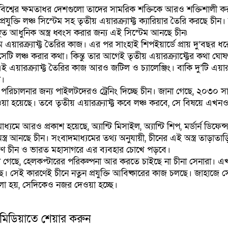
 বিশ্বের ক্ষমতাধর দেশগুলো তাদের সামরিক শক্তিকে আরও শক্তিশালী করত
ুক্তি লঞ্চ সিস্টেম সহ তৃতীয় এয়ারক্র্যাফ্ট ক্যারিয়ার তৈরি করছে চীন
থিত আধুনিক অস্ত্র ধ্বংস করার জন্য এই সিস্টেম আনছে চীন৷
য়ারক্র্যাফ্ট তৈরির কাজ। এর পর সাংহাই শিপইয়ার্ডে প্রায় দু’বছর ধরে 
র সেটি লঞ্চ করার কথা। কিন্তু তার আগেই তৃতীয় এয়ারক্র্যাফ্টের কথা ঘ
 এয়ারক্র্যাফ্ট তৈরির কাজ আরও জটিল ও চ্যালেঞ্জিং। বাকি দু’টি এয়ারক্
ি।
ট পরিচালনার জন্য পাইলটদেরও ট্রেনিং দিচ্ছে চীন। জানা গেছে, ২০৩০ স
নেওয়া হয়েছে। তবে তৃতীয় এয়ারক্র্যাফ্ট কবে লঞ্চ করবে, সে বিষয়ে এখ
মে আরও প্রকাশ হয়েছে, অ্যান্টি মিসাইল, অ্যান্টি শিপ, মর্ডার্ন ডিফেন্স 
ত্র আনছে চীন। সংবাদমাধ্যমের তথ্য অনুযায়ী, চীনের এই অস্ত্র তাড়াতাড়
ষিণ চীন ও ভারত মহাসাগরে এর ব্যবহার চোখে পড়বে।
ানা গেছে, হেলকপ্টারের পরিকল্পনা আর করতে চাইছে না চীনা সেনারা।
েছে। সেই কারণেই চীনে নতুন প্রযুক্তি আবিষ্কারের কাজ চলছে। জাহাজে স
 হয়, সেদিকেও নজর দেওয়া হচ্ছে।
 মিডিয়াতে শেয়ার করুন