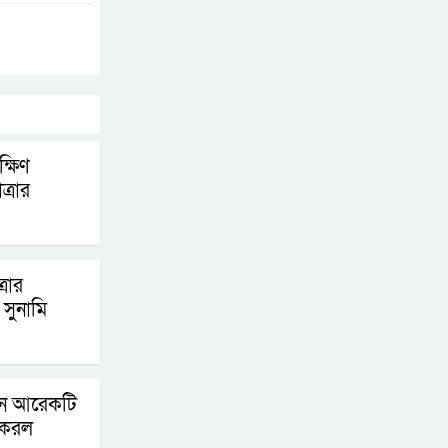
চূড়ান্তের পথে
আত-তানযীল ইনস্টিটিউট
চট্টগ্রাম দুবছর পেরিয়ে
তিন বছরে পর্দাপন
উপলক্ষে আলোচনা সভা ও দোয়া মাহফিল সম্পন্ন
্ষিণ
্রার
ফ্যাসিবাদবিরোধী
আন্দোলনে হত্যাকাণ্ডের
বিচার হবে স্বচ্ছ, নিরপেক্ষ
্রার
ও বিশ্বাসযোগ্য : প্রধানমন্ত্রী
সুনামি
বাগেরহাট মেডিকেল
ফাউন্ডেশনের যাত্রা শুরু
িনে আরেকটি
 করল
জুলাই স্মৃতি জাদুঘরের