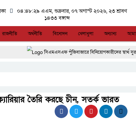
াকা
০৪:৪৮:৩০ এএম
, শুক্রবার, ০৭ অগাস্ট ২০২৬, ২৩ শ্রাবণ
১৪৩৩ বঙ্গাব্দ
রাজনীতি
অর্থনীতি
বিনোদন
খেলাধুলা
অন্যান্য
আমা
সিএমএসএফ পুঁজিবাজারে বিনিয়োগকারীদের স্বার্থ সুরক্ষায় গ
আন্তর্জাতিক মানের প্যারা ক্রীড়া প্রতিযোগিতা আয়োজনের 
লালমনিরহাটে মাদকসহ মোটরসাইকেল জব্দ বিজিবি’র
আত-তানযীল ইনস্টিটিউট চট্টগ্রাম দুবছর পেরিয়ে তিন বছর
্ট ক্যারিয়ার তৈরি করছে চীন, সতর্ক ভারত
ফ্যাসিবাদবিরোধী আন্দোলনে হত্যাকাণ্ডের বিচার হবে স্বচ্ছ, নির
জুলাই স্মৃতি জাদুঘরের দুয়ার খুলেছে, উদ্বোধন করলেন প্রধানমন্