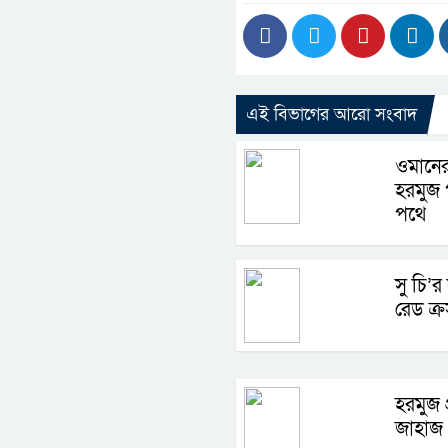
এই বিভাগের আরো সংবাদ
ওমানের
হরমুজ প
পথে
সু চি’র
রেড ক্র
হরমুজ 
জাহাজ 