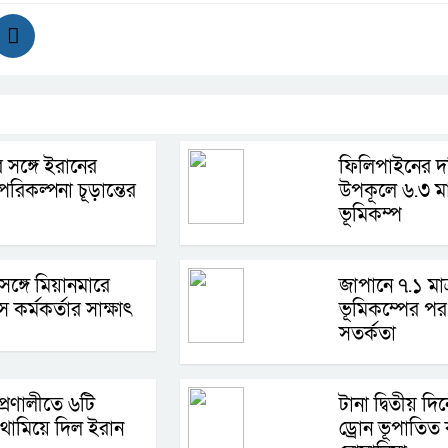
 সঙ্গে ইরানের
ফিলিপাইনের দক
রিকল্পনা চূড়ান্তের
উপকূলে ৬.৩ মাত
ভূমিকম্প
 সঙ্গে মিয়ানমারে
জাপানে ৭.১ মাত
স কর্মকর্তার সাক্ষাৎ
ভূমিকম্পের পর 
সতর্কতা
প্রণালীতে ৬টি
টানা দ্বিতীয় দ
থামিয়ে দিল ইরান
ড্রোন ভূপাতিত