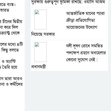
সুরক্ষায় গুরুত্বপূর্ণ ভূমিকা রাখছে: ওয়াসি আজম
ে ব্যস্ত।
। ভারত
আন্তর্জাতিক মানের প্যারা
ক্রীড়া প্রতিযোগিতা
চীনের দ্বিতীয়
োষণা করে দিল
আয়োজনের উদ্যোগ
র্যাফ্ট থেকে
নিয়েছে সরকার
ালের মধ্যে ৪টি
নদী দূষণ রোধে সমন্বিত
নও কিছু বলতে
পদক্ষেপ গ্রহণে অবহেলার
কোনো সুযোগ নেই :
ও অ্যান্টি
প্রধানমন্ত্রী
ি তৈরি হয়ে
লালমনিরহাটে মাদকসহ
 এখন তারা আরও
েনা ও কর্মীদের
মোটরসাইকেল জব্দ
বিজিবি’র
ওমানের সঙ্গে ইরানের
হরমুজ পরিকল্পনা