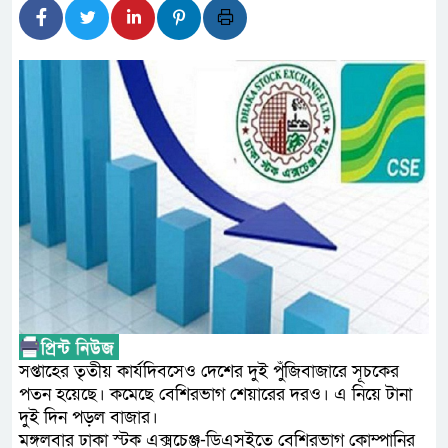
লালমনিরহাটে মাদকসহ মোটরসা
ওমানের সঙ্গে ইরানের হরমুজ পর
আত-তানযীল ইনস্টিটিউট চট্টগ্র
পর্দাপন উপলক্ষে আলোচনা সভা ও দোয
ফ্যাসিবাদবিরোধী আন্দোলনে হত্যা
নিরপেক্ষ ও বিশ্বাসযোগ্য : প্রধানমন্ত্রী
বাগেরহাট মেডিকেল ফাউন্ডেশনের
জুলাই স্মৃতি জাদুঘরের দুয়ার খুলে
ফিলিপাইনের দক্ষিণ উপকূলে ৬.৩
সপ্তাহের তৃতীয় কার্যদিবসেও দেশের দুই পুঁজিবাজারে সূচকের
পতন হয়েছে। কমেছে বেশিরভাগ শেয়ারের দরও। এ নিয়ে টানা
দুই দিন পড়ল বাজার।
মঙ্গলবার ঢাকা স্টক এক্সচেঞ্জ-ডিএসইতে বেশিরভাগ কোম্পানির