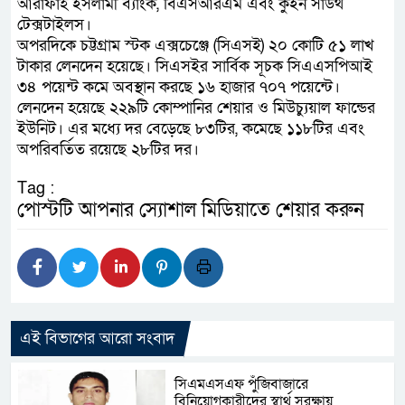
আরাফাহ ইসলামী ব্যাংক, বিএসআরএম এবং কুইন সাউথ
টেক্সটাইলস।
অপরদিকে চট্টগ্রাম স্টক এক্সচেঞ্জে (সিএসই) ২০ কোটি ৫১ লাখ
টাকার লেনদেন হয়েছে। সিএসইর সার্বিক সূচক সিএএসপিআই
৩৪ পয়েন্ট কমে অবস্থান করছে ১৬ হাজার ৭০৭ পয়েন্টে।
লেনদেন হয়েছে ২২৯টি কোম্পানির শেয়ার ও মিউচ্যুয়াল ফান্ডের
ইউনিট। এর মধ্যে দর বেড়েছে ৮৩টির, কমেছে ১১৮টির এবং
অপরিবর্তিত রয়েছে ২৮টির দর।
Tag :
পোস্টটি আপনার স্যোশাল মিডিয়াতে শেয়ার করুন
এই বিভাগের আরো সংবাদ
সিএমএসএফ পুঁজিবাজারে
বিনিয়োগকারীদের স্বার্থ সুরক্ষায়