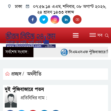
ঢাকা
০৭:৫৯:১৪ এএম
, শনিবার, ০৮ অগাস্ট ২০২৬,
২৪ শ্রাবণ ১৪৩৩ বঙ্গাব্দ
সব
সর্বশেষ সংবাদ:
সিএমএসএফ পুঁজিবাজারে বিনিয়োগ
গুরুত্বপূর্ণ ভূমিকা রাখছে: ওয়াসি আজ
আন্তর্জাতিক মানের প্যারা ক্র
প্রচ্ছদ /
অর্থনীতি
নিয়েছে সরকার
দুই পুঁজিবাজারে পতন
নদী দূষণ রোধে সমন্বিত পদক্ষ
প্রতিনিধির নাম :
নেই : প্রধানমন্ত্রী