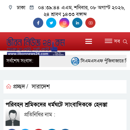
ঢাকা
০৪:৩৯:৪৪ এএম
, শনিবার, ০৮ অগাস্ট ২০২৬,
২৪ শ্রাবণ ১৪৩৩ বঙ্গাব্দ
সব
সর্বশেষ সংবাদ:
সিএমএসএফ পুঁজিবাজারে বিনিয়োগ
গুরুত্বপূর্ণ ভূমিকা রাখছে: ওয়াসি আজ
আন্তর্জাতিক মানের প্যারা ক্র
প্রচ্ছদ /
সারাদেশ
নিয়েছে সরকার
পরিবহন শ্রমিকদের ধর্মঘটে সাংবাদিককে হেনস্তা
নদী দূষণ রোধে সমন্বিত পদক্ষ
প্রতিনিধির নাম :
নেই : প্রধানমন্ত্রী