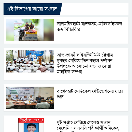
এই বিভাগের আরো সংবাদ
লালমনিরহাটে মাদকসহ মোটরসাইকেল
জব্দ বিজিবি’র
আত-তানযীল ইনস্টিটিউট চট্টগ্রাম
দুবছর পেরিয়ে তিন বছরে পর্দাপন
উপলক্ষে আলোচনা সভা ও দোয়া
মাহফিল সম্পন্ন
বাগেরহাট মেডিকেল ফাউন্ডেশনের যাত্রা
শুরু
দু্ই সপ্তাহ পেরিয়ে গেলেও সন্ধান
মেলেনি এসএসসি পরীক্ষার্থী অনিকের,