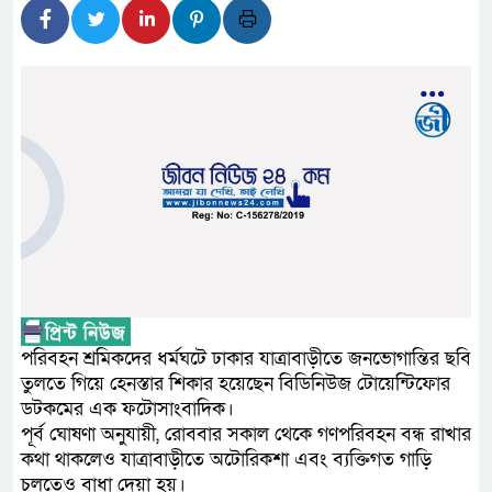
লালমনিরহাটে মাদকসহ মোটরসা
ওমানের সঙ্গে ইরানের হরমুজ পর
আত-তানযীল ইনস্টিটিউট চট্টগ্র
পর্দাপন উপলক্ষে আলোচনা সভা ও দোয
ফ্যাসিবাদবিরোধী আন্দোলনে হত্য
নিরপেক্ষ ও বিশ্বাসযোগ্য : প্রধানমন্ত্রী
বাগেরহাট মেডিকেল ফাউন্ডেশনের
জুলাই স্মৃতি জাদুঘরের দুয়ার খুল
পরিবহন শ্রমিকদের ধর্মঘটে ঢাকার যাত্রাবাড়ীতে জনভোগান্তির ছবি
তুলতে গিয়ে হেনস্তার শিকার হয়েছেন বিডিনিউজ টোয়েন্টিফোর
ফিলিপাইনের দক্ষিণ উপকূলে ৬.৩
ডটকমের এক ফটোসাংবাদিক।
পূর্ব ঘোষণা অনুযায়ী, রোববার সকাল থেকে গণপরিবহন বন্ধ রাখার
কথা থাকলেও যাত্রাবাড়ীতে অটোরিকশা এবং ব্যক্তিগত গাড়ি
চলতেও বাধা দেয়া হয়।