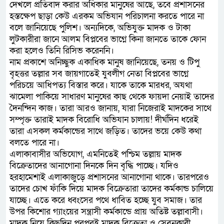
দেখলে প্রতিবাদ করার অধিকার মানুষের আছে, তবে প্রশাসনের
হস্তক্ষেপ ছাড়া কেউ এরকম অভিযান পরিচালনা করতে পারে না
বলে জানিয়েছে পুলিশ। অন্যদিকে, অভিযুক্ত মাদক ও টাকা
লুটকারীরা জানে আলম বিপ্লবের ভাগ্নে কিনা জানতে তাকে ফোন
করা হলেও তিনি রিসিভ করেননি।
নাম প্রকাশে অনিচ্ছুক একাধিক মানুষ জানিয়েছে, তনয় ও টিপু
বৃহত্তর তল্লার সব জায়গাতেই যুবলীগ নেতা বিপ্লবের ভাগ্নে
পরিচয়ে আধিপত্য বিস্তার করে। যাকে তাকে মারধর, অযথা
ঝামেলা পাকিয়ে সাধারণ মানুষের কাছ থেকে ফায়দা নেয়াই তাদের
দৈনন্দিন কাজ। তারা আরও জানায়, যারা নিজেরাই মাদকের সাথে
সম্পৃক্ত তারাই মাদক বিরোধি অভিযান চালায়! দীর্ঘদিন ধরেই
তারা এসকল কর্মকান্ডের সাথে জড়িত। তাদের ভয়ে কেউ কথা
বলতে পারে না।
এলাকাবাসীর অভিযোগ, এমনিতেই পশ্চিম তল্লায় মাদক
বিক্রেতাদের আনাগোনা দিনকে দিন বৃদ্ধি পাচ্ছে। যদিও
হরহামেশাই এলাকাজুড়ে প্রশাসনের আনাগোনা থাকে। তারপরেও
তাদের চোখ ফাঁকি দিয়ে মাদক বিক্রেতারা তাদের কর্মকান্ড চালিয়ে
যাচ্ছে। এতে করে ধ্বংসের পথে ধাবিত হচ্ছে যুব সমাজ। তার
উপর কিশোর গ্যাংয়ের সন্ত্রাসী কর্মকান্ডে প্রায় অতিষ্ট তল্লাবাসী।
মাদক নিয়ে কিছুদিন পরপরই মাদক বিক্রেতা ও সেবনকারী