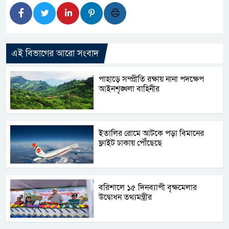
এই বিভাগের আরো সংবাদ
পাহাড়ে সম্প্রীতি রক্ষায় নানা পদক্ষেপ
আইনশৃঙ্খলা বাহিনীর
ইতালির রোমে আটকে পড়া বিমানের
ফ্লাইট ঢাকায় পৌঁছেছে
বরিশালে ১৫ দিনব্যাপী বৃক্ষমেলার
উদ্বোধন তথ্যমন্ত্রীর