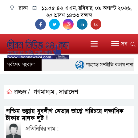
ঢাকা
১১:৫৫:৪৩ এএম
, রবিবার, ০৯ অগাস্ট ২০২৬,
২৫ শ্রাবণ ১৪৩৩ বঙ্গাব্দ
সব
সর্বশেষ সংবাদ:
পাহাড়ে সম্প্রীতি রক্ষায় নানা প
ইতালির রোমে আটকে পড়া বিমানে
বরিশালে ১৫ দিনব্যাপী বৃক্ষমেলার
প্রচ্ছদ /
গণমাধ্যম
সারাদেশ
,
বাঁশখালীতে বন্যায় ক্ষতিগ্রস্তদ
পশ্চিম তল্লায় যুবলীগ নেতার ভাগ্নে পরিচয়ে লক্ষাধিক
প্রধানমন্ত্রী
টাকার মাদক লুট !
প্রতিনিধির নাম :
জ্বালানি সংকট মোকাবিলায় সরকার স