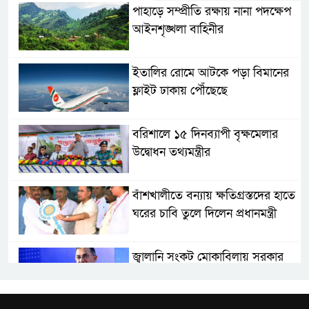
পাহাড়ে সম্প্রীতি রক্ষায় নানা পদক্ষেপ
আইনশৃঙ্খলা বাহিনীর
ইতালির রোমে আটকে পড়া বিমানের
ফ্লাইট ঢাকায় পৌঁছেছে
বরিশালে ১৫ দিনব্যাপী বৃক্ষমেলার
উদ্বোধন তথ্যমন্ত্রীর
বাঁশখালীতে বন্যায় ক্ষতিগ্রস্তদের হাতে
ঘরের চাবি তুলে দিলেন প্রধানমন্ত্রী
জ্বালানি সংকট মোকাবিলায় সরকার
সর্বোচ্চ চেষ্টা চালিয়ে যাচ্ছে: প্রধানমন্ত্রী