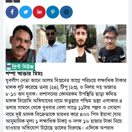
প্রধানমন্ত্রী
সাংবাদিক রাজু আহমেদ বিজেএসএস
সদস্য
সিএমএসএফ পুঁজিবাজারে বিনিয়োগক
গুরুত্বপূর্ণ ভূমিকা রাখছে: ওয়াসি আজ
আন্তর্জাতিক মানের প্যারা ক্র
শম্পা আক্তার মিমঃ
নিয়েছে সরকার
যুবলীগ নেতা জানে আলম বিপ্লবের ভাগ্নে পরিচয়ে লক্ষাধিক টাকার
মাদক লুট করেছে তনয় (২৪), টিপু (২৩), ও নিলয় সহ অজ্ঞাত
নদী দূষণ রোধে সমন্বিত পদক্ষ
৮-১০ জন যুবক। প্রশাসনের কোনরকম উপস্থিতি ছাড়া কথিত
মাদক বিরোধি অভিযানের নামে ফতুল্লার পশ্চিম তল্লা এলাকার ৪
নেই : প্রধানমন্ত্রী
তলার সামনে থেকে বুধবার বেলা সাড়ে ১১টায় পল্লব ও সোহাগ
নামে দুই মাদক বিক্রেতাকে মারধর করে ৪০০ পিস ইয়াবা (যার
লালমনিরহাটে মাদকসহ মোটরসা
আনুমানিক মূল্য ১ লক্ষাধিক টাকা) ও নগদ ১৬ হাজার টাকা নিয়ে
যাওয়ার অভিযোগ উঠেছে তাদের বিরুদ্ধে। এদিকে অপরাধ