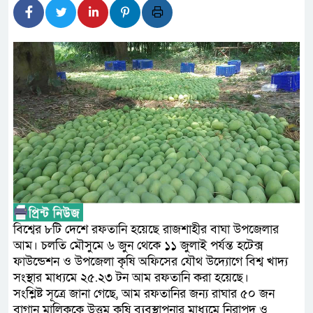
লালমনিরহাটে মাদকসহ মোটরসাইক
ওমানের সঙ্গে ইরানের হরমুজ পরিকল
আত-তানযীল ইনস্টিটিউট চট্টগ্রাম
পর্দাপন উপলক্ষে আলোচনা সভা ও দোয়া 
ফ্যাসিবাদবিরোধী আন্দোলনে হত্যাকা
নিরপেক্ষ ও বিশ্বাসযোগ্য : প্রধানমন্ত্রী
বাগেরহাট মেডিকেল ফাউন্ডেশনের যা
জুলাই স্মৃতি জাদুঘরের দুয়ার খুলেছে
বিশ্বের ৮টি দেশে রফতানি হয়েছে রাজশাহীর বাঘা উপজেলার
ফিলিপাইনের দক্ষিণ উপকূলে ৬.৩ মা
আম। চলতি মৌসুমে ৬ জুন থেকে ১১ জুলাই পর্যন্ত হটেক্স
ফাউন্ডেশন ও উপজেলা কৃষি অফিসের যৌথ উদ্যোগে বিশ্ব খাদ্য
সংস্থার মাধ্যমে ২৫.২৩ টন আম রফতানি করা হয়েছে।
সংশ্লিষ্ট সূত্রে জানা গেছে, আম রফতানির জন্য রাঘার ৫০ জন
বাগান মালিককে উত্তম কৃষি ব্যবস্থাপনার মাধ্যমে নিরাপদ ও