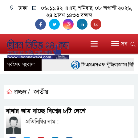
ঢাকা
০৬:১১:৪২ এএম
, শনিবার, ০৮ অগাস্ট ২০২৬,
২৪ শ্রাবণ ১৪৩৩ বঙ্গাব্দ
সব
সর্বশেষ সংবাদ:
সিএমএসএফ পুঁজিবাজারে বিনিয়োগকার
গুরুত্বপূর্ণ ভূমিকা রাখছে: ওয়াসি আজম
আন্তর্জাতিক মানের প্যারা ক্রীড়
প্রচ্ছদ /
জাতীয়
নিয়েছে সরকার
বাঘার আম যাচ্ছে বিশ্বের ৮টি দেশে
নদী দূষণ রোধে সমন্বিত পদক্ষেপ
প্রতিনিধির নাম :
নেই : প্রধানমন্ত্রী