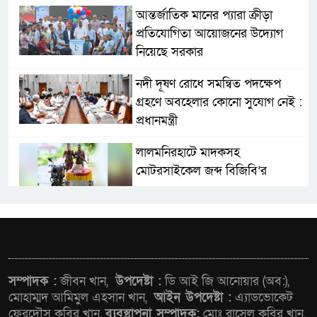
আন্তর্জাতিক মানের প্যারা ক্রীড়া
প্রতিযোগিতা আয়োজনের উদ্যোগ
নিয়েছে সরকার
নদী দূষণ রোধে সমন্বিত পদক্ষেপ
গ্রহণে অবহেলার কোনো সুযোগ নেই :
প্রধানমন্ত্রী
লালমনিরহাটে মাদকসহ
মোটরসাইকেল জব্দ বিজিবি’র
ওমানের সঙ্গে ইরানের হরমুজ
পরিকল্পনা চূড়ান্তের পথে
আত-তানযীল ইনস্টিটিউট চট্টগ্রাম
সম্পাদক :
জীবন খান,
উপদেষ্টা :
ডি আই জি আনোয়ার (অব:),
দুবছর পেরিয়ে তিন বছরে পর্দাপন
মোহাম্মদ আমিমুল এহসান খান,
আইন উপদেষ্টা :
এ্যাডভোকেট
ফেরদৌস কবির খান,
ব্যবস্থাপনা সম্পাদক:
মোঃ রাসেল কবির খান,
উপলক্ষে আলোচনা সভা ও দোয়া