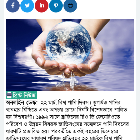
আন্তর্জাতিক মানের প্যারা ক্রীড়
নিয়েছে সরকার
নদী দূষণ রোধে সমন্বিত পদক্ষেপ
নেই : প্রধানমন্ত্রী
লালমনিরহাটে মাদকসহ মোটরসাইক
ওমানের সঙ্গে ইরানের হরমুজ পরিকল
আত-তানযীল ইনস্টিটিউট চট্টগ্রাম
পর্দাপন উপলক্ষে আলোচনা সভা ও দোয়া
অনলাইন ডেস্ক:
২২ মার্চ, বিশ্ব পানি দিবস। ভূগর্ভস্ত পানির
ফ্যাসিবাদবিরোধী আন্দোলনে হত্যাকা
ব্যবহার নিশ্চিতে এবং অপচয় রোধে দিনটি বিশেষভাবে পালিত
হয় বিশ্বব্যাপী। ১৯৯২ সালে ব্রাজিলের রিও ডি জেনেরিওতে
নিরপেক্ষ ও বিশ্বাসযোগ্য : প্রধানমন্ত্রী
পরিবেশ ও উন্নয়ন বিষয়ক জাতিসংঘের সম্মেলনে পানি দিবসের
ধারণাটি প্রস্তাবিত হয়। পরবর্তীতে একই বছরের ডিসেম্বরে
বাগেরহাট মেডিকেল ফাউন্ডেশনের য
জাতিসংঘের সাধারণ পরিষদ প্রতিবছর ২২ মার্চকে বিশ্ব পানি