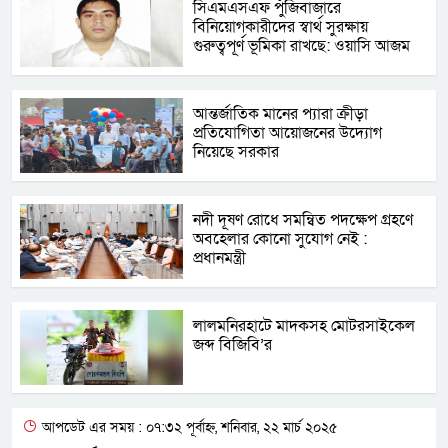
সিএমএসএফ পুঁজিবাজারে
বিনিয়োগকারীদের স্বার্থ সুরক্ষায়
গুরুত্বপূর্ণ ভূমিকা রাখছে: ওয়াসি আজম
আন্তর্জাতিক মানের প্যারা ক্রীড়া
প্রতিযোগিতা আয়োজনের উদ্যোগ
নিয়েছে সরকার
নদী দূষণ রোধে সমন্বিত পদক্ষেপ গ্রহণে
অবহেলার কোনো সুযোগ নেই :
প্রধানমন্ত্রী
লালমনিরহাটে মাদকসহ মোটরসাইকেল
জব্দ বিজিবি’র
আপডেট এর সময় : ০৭:৩২ পূর্বাহ্ন, শনিবার, ২২ মার্চ ২০২৫