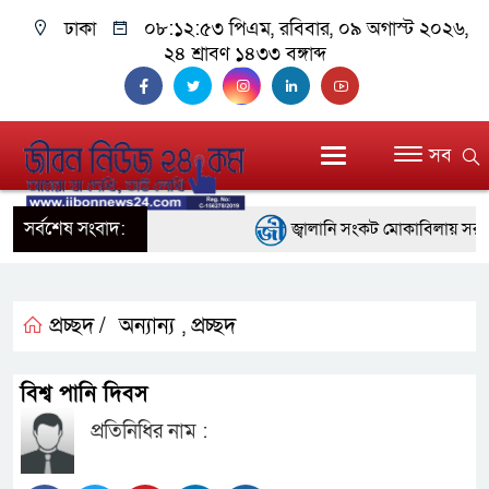
ঢাকা
০৮:১২:৫৪ পিএম
, রবিবার, ০৯ অগাস্ট ২০২৬,
২৪ শ্রাবণ ১৪৩৩ বঙ্গাব্দ
সব
সর্বশেষ সংবাদ:
জ্বালানি সংকট মোকাবিলায় সরকার সর
প্রধানমন্ত্রী
সাংবাদিক রাজু আহমেদ বিজেএসএস ঢ
প্রচ্ছদ /
অন্যান্য
প্রচ্ছদ
,
সদস্য
বিশ্ব পানি দিবস
সিএমএসএফ পুঁজিবাজারে বিনিয়োগকা
প্রতিনিধির নাম :
গুরুত্বপূর্ণ ভূমিকা রাখছে: ওয়াসি আজম