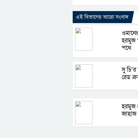
এই বিভাগের আরো সংবাদ
ওমানের
হরমুজ প
পথে
সু চি’র
রেড ক্র
হরমুজ 
জাহাজ 