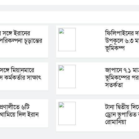
 সঙ্গে ইরানের
ফিলিপাইনের দক
রিকল্পনা চূড়ান্তের
উপকূলে ৬.৩ মাত
ভূমিকম্প
 সঙ্গে মিয়ানমারে
জাপানে ৭.১ মাত
স কর্মকর্তার সাক্ষাৎ
ভূমিকম্পের পর 
সতর্কতা
প্রণালীতে ৬টি
টানা দ্বিতীয় দ
থামিয়ে দিল ইরান
ড্রোন ভূপাতিত
রোমানিয়া