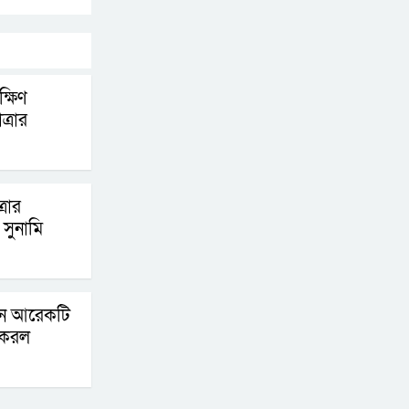
পদক্ষেপ গ্রহণে অবহেলার
কোনো সুযোগ নেই :
প্রধানমন্ত্রী
্ষিণ
লালমনিরহাটে মাদকসহ
্রার
মোটরসাইকেল জব্দ
বিজিবি’র
্রার
ওমানের সঙ্গে ইরানের
সুনামি
হরমুজ পরিকল্পনা
চূড়ান্তের পথে
আত-তানযীল ইনস্টিটিউট
িনে আরেকটি
চট্টগ্রাম দুবছর পেরিয়ে
 করল
তিন বছরে পর্দাপন
উপলক্ষে আলোচনা সভা ও দোয়া মাহফিল সম্পন্ন