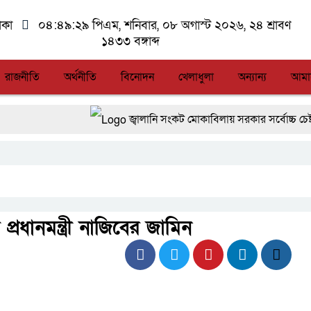
াকা
০৪:৪৯:২৯ পিএম
, শনিবার, ০৮ অগাস্ট ২০২৬, ২৪ শ্রাবণ
১৪৩৩ বঙ্গাব্দ
রাজনীতি
অর্থনীতি
বিনোদন
খেলাধুলা
অন্যান্য
আমা
জ্বালানি সংকট মোকাবিলায় সরকার সর্বোচ্চ চেষ্টা চালিয়ে
সিএমএসএফ পুঁজিবাজারে বিনিয়োগকারীদের স্বার্থ সুর
আন্তর্জাতিক মানের প্যারা ক্রীড়া প্রতিযোগিতা আ
লালমনিরহাটে মাদকসহ মোটরসাইকেল জব্দ বিজিবি
্রধানমন্ত্রী নাজিবের জামিন
আত-তানযীল ইনস্টিটিউট চট্টগ্রাম দুবছর পেরিয়ে ত
ফ্যাসিবাদবিরোধী আন্দোলনে হত্যাকাণ্ডের বিচার হবে স্বচ