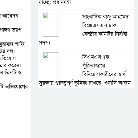
যাচ্ছে: প্রধানমন্ত্রী
িন আবেদন
সাংবাদিক রাজু আহমেদ
বিজেএসএস ঢাকা
ঙ্গণ ত্যাগ
কেন্দ্রীয় কমিটির নির্বাহী
সদস্য
হাম্মদ শাফি
িউটর দল।
সিএমএসএফ
র অভিযোগ
েফতার করেন।
পুঁজিবাজারে
নে তিনটি ও
বিনিয়োগকারীদের স্বার্থ
সুরক্ষায় গুরুত্বপূর্ণ ভূমিকা রাখছে: ওয়াসি আজম
রটি অভিযোগের
আন্তর্জাতিক মানের প্যারা
ক্রীড়া প্রতিযোগিতা
আয়োজনের উদ্যোগ
নিয়েছে সরকার
নদী দূষণ রোধে সমন্বিত