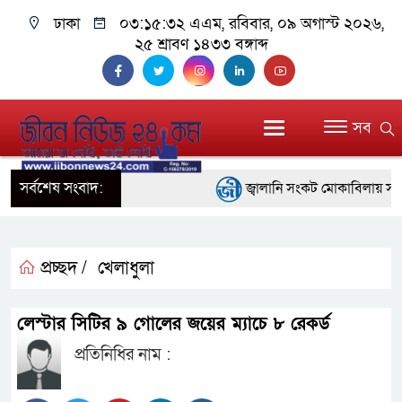
ঢাকা
০৩:১৫:৩৩ এএম
, রবিবার, ০৯ অগাস্ট ২০২৬,
২৫ শ্রাবণ ১৪৩৩ বঙ্গাব্দ
সব
সর্বশেষ সংবাদ:
জ্বালানি সংকট মোকাবিলায় সরকার স
প্রধানমন্ত্রী
সাংবাদিক রাজু আহমেদ বিজেএসএস 
প্রচ্ছদ /
খেলাধুলা
সদস্য
লেস্টার সিটির ৯ গোলের জয়ের ম্যাচে ৮ রেকর্ড
সিএমএসএফ পুঁজিবাজারে বিনিয়োগক
প্রতিনিধির নাম :
গুরুত্বপূর্ণ ভূমিকা রাখছে: ওয়াসি আজম