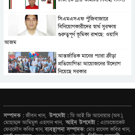
সিএমএসএফ পুঁজিবাজারে
বিনিয়োগকারীদের স্বার্থ সুরক্ষায়
গুরুত্বপূর্ণ ভূমিকা রাখছে: ওয়াসি
আজম
আন্তর্জাতিক মানের প্যারা ক্রীড়া
প্রতিযোগিতা আয়োজনের উদ্যোগ
নিয়েছে সরকার
নদী দূষণ রোধে সমন্বিত পদক্ষেপ
গ্রহণে অবহেলার কোনো সুযোগ নেই :
প্রধানমন্ত্রী
লালমনিরহাটে মাদকসহ
সম্পাদক :
জীবন খান,
উপদেষ্টা :
ডি আই জি আনোয়ার (অব:),
মোটরসাইকেল জব্দ বিজিবি’র
মোহাম্মদ আমিমুল এহসান খান,
আইন উপদেষ্টা :
এ্যাডভোকেট
ফেরদৌস কবির খান,
ব্যবস্থাপনা সম্পাদক:
মোঃ রাসেল কবির খান,