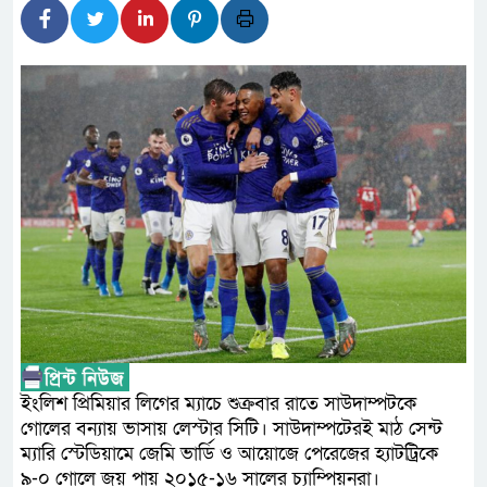
আন্তর্জাতিক মানের প্যারা ক্রী
নিয়েছে সরকার
নদী দূষণ রোধে সমন্বিত পদক্ষে
নেই : প্রধানমন্ত্রী
লালমনিরহাটে মাদকসহ মোটরসাই
ওমানের সঙ্গে ইরানের হরমুজ পরি
আত-তানযীল ইনস্টিটিউট চট্টগ্রা
পর্দাপন উপলক্ষে আলোচনা সভা ও দোয়
ফ্যাসিবাদবিরোধী আন্দোলনে হত্যাক
ইংলিশ প্রিমিয়ার লিগের ম্যাচে শুক্রবার রাতে সাউদাম্পটকে
নিরপেক্ষ ও বিশ্বাসযোগ্য : প্রধানমন্ত্রী
গোলের বন্যায় ভাসায় লেস্টার সিটি। সাউদাম্পটেরই মাঠ সেন্ট
ম্যারি স্টেডিয়ামে জেমি ভার্ডি ও আয়োজে পেরেজের হ্যাটট্রিকে
বাগেরহাট মেডিকেল ফাউন্ডেশনের 
৯-০ গোলে জয় পায় ২০১৫-১৬ সালের চ্যাম্পিয়নরা।