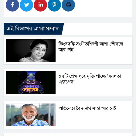
এই বিভাগের আরো সংবাদ
কিংবদন্তি সংগীতশিল্পী আশা ভোঁসলে
আর নেই
৫২টি প্রেক্ষাগৃহে মুক্তি পাচ্ছে ‘বনলতা
এক্সপ্রেস’
অভিনেতা বৈদ্যনাথ সাহা আর নেই