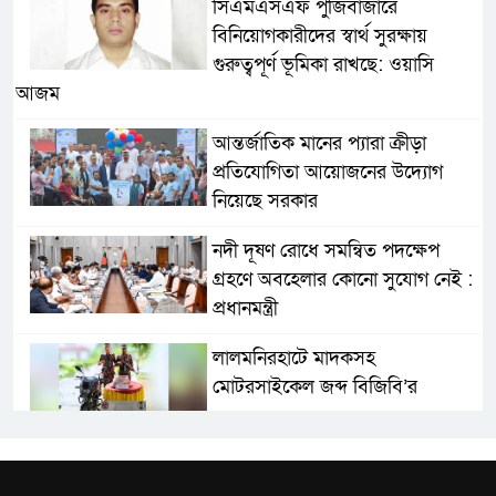
সিএমএসএফ পুঁজিবাজারে
বিনিয়োগকারীদের স্বার্থ সুরক্ষায়
গুরুত্বপূর্ণ ভূমিকা রাখছে: ওয়াসি
আজম
আন্তর্জাতিক মানের প্যারা ক্রীড়া
প্রতিযোগিতা আয়োজনের উদ্যোগ
নিয়েছে সরকার
নদী দূষণ রোধে সমন্বিত পদক্ষেপ
গ্রহণে অবহেলার কোনো সুযোগ নেই :
প্রধানমন্ত্রী
লালমনিরহাটে মাদকসহ
মোটরসাইকেল জব্দ বিজিবি’র
ওমানের সঙ্গে ইরানের হরমুজ
পরিকল্পনা চূড়ান্তের পথে