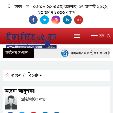
ঢাকা
০৩:০৮:২৫ এএম
, শুক্রবার, ০৭ অগাস্ট ২০২৬,
২৩ শ্রাবণ ১৪৩৩ বঙ্গাব্দ
সব
সর্বশেষ সংবাদ:
সিএমএসএফ পুঁজিবাজারে বিনিয়োগক
গুরুত্বপূর্ণ ভূমিকা রাখছে: ওয়াসি আজ
আন্তর্জাতিক মানের প্যারা ক্র
প্রচ্ছদ /
বিনোদন
নিয়েছে সরকার
অচেনা আনুশকা!
নদী দূষণ রোধে সমন্বিত পদক্ষ
প্রতিনিধির নাম :
নেই : প্রধানমন্ত্রী