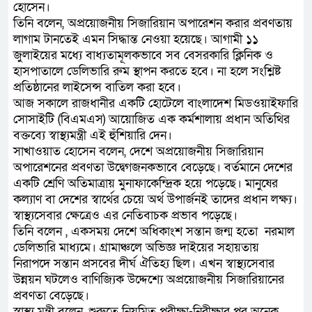
হোসেন।
তিনি বলেন, অপ্রয়োজনীয় সিজারিয়ান অপারেশন করার প্রবণতায়
লাগাম টানতেই এমন সিদ্ধান্ত নেওয়া হয়েছে। আগামী ১১
জুলাইয়ের মধ্যে বাধ্যতামূলকভাবে সব বেসরকারি ক্লিনিক ও
হাসপাতালে ডেলিভারি রুম স্থাপন করতে হবে। না হলে সংশ্লিষ্ট
প্রতিষ্ঠানের লাইসেন্স বাতিল করা হবে।
আজ সকালে রাজধানীর একটি হোটেলে বাংলাদেশ মিডওয়াইফারি
সোসাইটি (বিএমএস) আয়োজিত এক কর্মশালায় প্রধান অতিথির
বক্তব্যে স্বাস্থ্যমন্ত্রী এই হুঁশিয়ারি দেন।
সাখাওয়াত হোসেন বলেন, দেশে অপ্রয়োজনীয় সিজারিয়ান
অপারেশনের প্রবণতা উদ্বেগজনকভাবে বেড়েছে। বর্তমানে দেশের
একটি শ্রেণি অতিমাত্রায় মুনাফাকেন্দ্রিক হয়ে পড়েছে। মানুষের
কল্যাণ বা দেশের স্বার্থের চেয়ে অর্থ উপার্জনই তাদের প্রধান লক্ষ্য।
স্বাস্থ্যসেবার ক্ষেত্রেও এর নেতিবাচক প্রভাব পড়েছে।
তিনি বলেন , একসময় দেশে অধিকাংশ সন্তান জন্ম হতো নরমাল
ডেলিভারি মাধ্যমে। গ্রামাঞ্চলে অভিজ্ঞ দাইয়ের সহায়তায়
নিরাপদে সন্তান প্রসবের দীর্ঘ ঐতিহ্য ছিল। এখন স্বাস্থ্যসেবার
উন্নয়ন ঘটলেও বাণিজ্যিক উদ্দেশ্যে অপ্রয়োজনীয় সিজারিয়ানের
প্রবণতা বেড়েছে।
স্বাস্থ্য মন্ত্রী বলেন, শুরুতে নিয়মিত পরীক্ষা-নিরীক্ষার পর অনেক