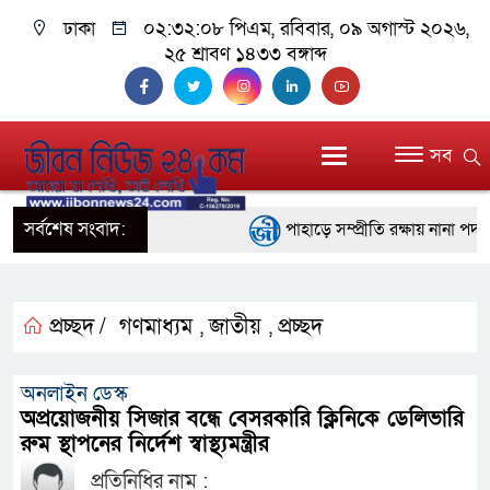
ঢাকা
০২:৩২:০৮ পিএম
, রবিবার, ০৯ অগাস্ট ২০২৬,
২৫ শ্রাবণ ১৪৩৩ বঙ্গাব্দ
সব
সর্বশেষ সংবাদ:
পাহাড়ে সম্প্রীতি রক্ষায় নানা পদক্
ইতালির রোমে আটকে পড়া বিমানের ফ
বরিশালে ১৫ দিনব্যাপী বৃক্ষমেলার উদ্
প্রচ্ছদ /
গণমাধ্যম
জাতীয়
প্রচ্ছদ
,
,
বাঁশখালীতে বন্যায় ক্ষতিগ্রস্তদের 
অনলাইন ডেস্ক
প্রধানমন্ত্রী
অপ্রয়োজনীয় সিজার বন্ধে বেসরকারি ক্লিনিকে ডেলিভারি
রুম স্থাপনের নির্দেশ স্বাস্থ্যমন্ত্রীর
জ্বালানি সংকট মোকাবিলায় সরকার সর্ব
প্রতিনিধির নাম :