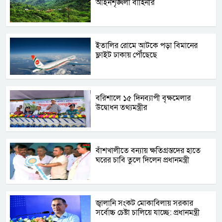
আইনশৃঙ্খলা বাহিনীর
ইতালির রোমে আটকে পড়া বিমানের
ফ্লাইট ঢাকায় পৌঁছেছে
বরিশালে ১৫ দিনব্যাপী বৃক্ষমেলার
উদ্বোধন তথ্যমন্ত্রীর
বাঁশখালীতে বন্যায় ক্ষতিগ্রস্তদের হাতে
ঘরের চাবি তুলে দিলেন প্রধানমন্ত্রী
জ্বালানি সংকট মোকাবিলায় সরকার
সর্বোচ্চ চেষ্টা চালিয়ে যাচ্ছে: প্রধানমন্ত্রী