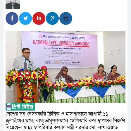
প্রধানমন্ত্রী
সাংবাদিক রাজু আহমেদ বিজেএসএস ঢা
সদস্য
সিএমএসএফ পুঁজিবাজারে বিনিয়োগকারী
গুরুত্বপূর্ণ ভূমিকা রাখছে: ওয়াসি আজম
আন্তর্জাতিক মানের প্যারা ক্রীড়া
নিয়েছে সরকার
নদী দূষণ রোধে সমন্বিত পদক্ষেপ 
নেই : প্রধানমন্ত্রী
দেশের সব বেসরকারি ক্লিনিক ও হাসপাতালে আগামী ১১
লালমনিরহাটে মাদকসহ মোটরসাইকে
জুলাইয়ের মধ্যে বাধ্যতামূলকভাবে ডেলিভারি রুম স্থাপনের নির্দেশ
দিয়েছেন স্বাস্থ্য ও পরিবার কল্যাণ মন্ত্রী সরদার মো. সাখাওয়াত