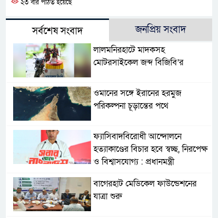
২৩ বার পঠিত হয়েছে
জনপ্রিয় সংবাদ
সর্বশেষ সংবাদ
লালমনিরহাটে মাদকসহ
মোটরসাইকেল জব্দ বিজিবি’র
ওমানের সঙ্গে ইরানের হরমুজ
পরিকল্পনা চূড়ান্তের পথে
ফ্যাসিবাদবিরোধী আন্দোলনে
হত্যাকাণ্ডের বিচার হবে স্বচ্ছ, নিরপেক্ষ
ও বিশ্বাসযোগ্য : প্রধানমন্ত্রী
বাগেরহাট মেডিকেল ফাউন্ডেশনের
যাত্রা শুরু