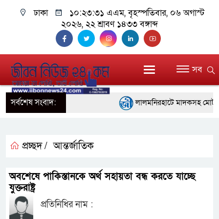
ঢাকা
১০:২৩:৩২ এএম
, বৃহস্পতিবার, ০৬ অগাস্ট
২০২৬, ২২ শ্রাবণ ১৪৩৩ বঙ্গাব্দ
সব
সর্বশেষ সংবাদ:
লালমনিরহাটে মাদকসহ মোটরসা
ওমানের সঙ্গে ইরানের হরমুজ পরি
ফ্যাসিবাদবিরোধী আন্দোলনে হত্যা
প্রচ্ছদ /
আন্তর্জাতিক
নিরপেক্ষ ও বিশ্বাসযোগ্য : প্রধানমন্ত্রী
অবশেষে পাকিস্তানকে অর্থ সহায়তা বন্ধ করতে যাচ্ছে
বাগেরহাট মেডিকেল ফাউন্ডেশনের 
যুক্তরাষ্ট্র
প্রতিনিধির নাম :
জুলাই স্মৃতি জাদুঘরের দুয়ার খুলে