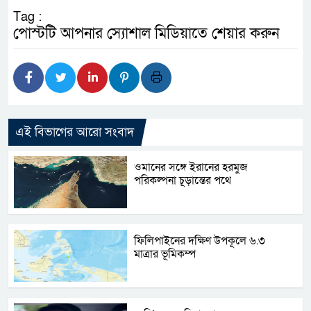
Tag :
পোস্টটি আপনার স্যোশাল মিডিয়াতে শেয়ার করুন
এই বিভাগের আরো সংবাদ
ওমানের সঙ্গে ইরানের হরমুজ
পরিকল্পনা চূড়ান্তের পথে
ফিলিপাইনের দক্ষিণ উপকূলে ৬.৩
মাত্রার ভূমিকম্প