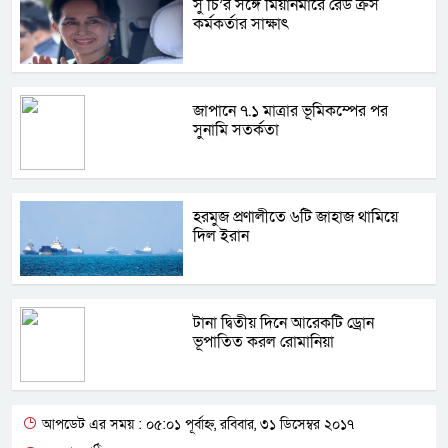
সু চি’র সঙ্গে মিয়ানমারে রেড ক্রস
কর্মকর্তার সাক্ষাৎ
জাপানে ৭.১ মাত্রার ভূমিকম্পের পর
সুনামি সতর্কতা
হরমুজ প্রণালীতে ৬টি জাহাজ থামিয়ে
দিল ইরান
টানা দ্বিতীয় দিনে আরেকটি ড্রোন
ভূপাতিত করল রোমানিয়া
আপডেট এর সময় : ০৫:০১ পূর্বাহ্ন, রবিবার, ৩১ ডিসেম্বর ২০১৭