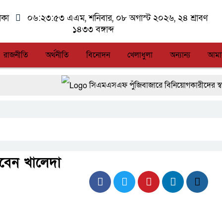
াকা
০৬:২৩:৫৩ এএম
, শনিবার, ০৮ অগাস্ট ২০২৬, ২৪ শ্রাবণ
১৪৩৩ বঙ্গাব্দ
রাজনীতি
অর্থনীতি
বিনোদন
খেলাধুলা
অন্যান্য
আমা
সিএমএসএফ পুঁজিবাজারে বিনিয়োগকারীদের স্বার্থ সুরক্
আন্তর্জাতিক মানের প্যারা ক্রীড়া প্রতিযোগিতা আয়ো
লালমনিরহাটে মাদকসহ মোটরসাইকেল জব্দ বিজিবি’
আত-তানযীল ইনস্টিটিউট চট্টগ্রাম দুবছর পেরিয়ে তি
েন খালেদা
ফ্যাসিবাদবিরোধী আন্দোলনে হত্যাকাণ্ডের বিচার হবে স্বচ্
জুলাই স্মৃতি জাদুঘরের দুয়ার খুলেছে, উদ্বোধন করলেন প্র