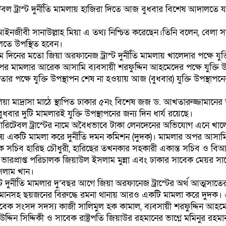
বল ট্রাস্ট দুর্নীতি মামলায় হাজিরা দিতে আজ বুধবার বিশেষ আদালতে য
আইনজীবী সানাউল্লাহ মিয়া এ তথ্য নিশ্চিত করেছেন।তিনি বলেন, বেলা 
লতে উপস্থিত হবেন।
নের মতো জিয়া অরফানেজ ট্রাস্ট দুর্নীতি মামলায় খালেদার পক্ষে যুক্ত
 মামলার আরেক আসামি ব্যবসায়ী শরফুদ্দিন আহমেদের পক্ষে যুক্তি উ
 পক্ষে যুক্তি উপস্থাপন শেষ না হওয়ায় আজ (বুধবার) যুক্তি উপস্থাপনের
য়া মাদ্রাসা মাঠে স্থাপিত ঢাকার ৫নং বিশেষ জজ ড. আখতারুজ্জামান
বার দুটি মামলারই যুক্তি উপস্থাপনের জন্য দিন ধার্য রয়েছে।
ারিটেবল ট্রাস্টের নামে অবৈধভাবে টাকা লেনদেনের অভিযোগ এনে খাল
নায় একটি মামলা করে দুর্নীতি দমন কমিশন (দুদক)। মামলার অপর আসাম
 সচিব হারিছ চৌধুরী, হারিছের তখনকার সহকারী একান্ত সচিব ও বিআ
ের ভারপ্রাপ্ত পরিচালক জিয়াউল ইসলাম মুন্না এবং ঢাকার সাবেক মেয়র 
সলাম খান।
স্ট দুর্নীতি মামলার দু’বছর আগে জিয়া অরফানেজ ট্রাস্টের অর্থ আত্মসা
মানসহ ছয়জনের বিরুদ্ধে রমনা থানায় আরও একটি মামলা করে দুদক।
েক সংসদ সদস্য কাজী সালিমুল হক কামাল, ব্যবসায়ী শরফুদ্দিন আহমেদ, প
্দিন সিদ্দিকী ও সাবেক রাষ্ট্রপতি জিয়াউর রহমানের ভাগ্নে মমিনুর রহমা