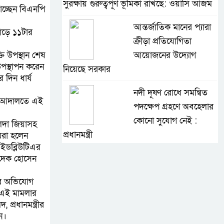
সুরক্ষায় গুরুত্বপূর্ণ ভূমিকা রাখছে: ওয়াসি আজম
াচ্ছেন বিএনপি
আন্তর্জাতিক মানের প্যারা
সাড়ে ১১টার
ক্রীড়া প্রতিযোগিতা
ি উপস্থান শেষ
আয়োজনের উদ্যোগ
পস্থাপন করেন
নিয়েছে সরকার
 দিন ধার্য
নদী দূষণ রোধে সমন্বিত
ের আদালতে এই
পদক্ষেপ গ্রহণে অবহেলার
কোনো সুযোগ নেই :
েদা জিয়াসহ
প্রধানমন্ত্রী
িরা হলেন
ইডব্লিউটিএর
লালমনিরহাটে মাদকসহ
সাদেক হোসেন
মোটরসাইকেল জব্দ
তের অভিযোগ
বিজিবি’র
 এই মামলার
্রধানমন্ত্রীর
ওমানের সঙ্গে ইরানের
ন।
হরমুজ পরিকল্পনা