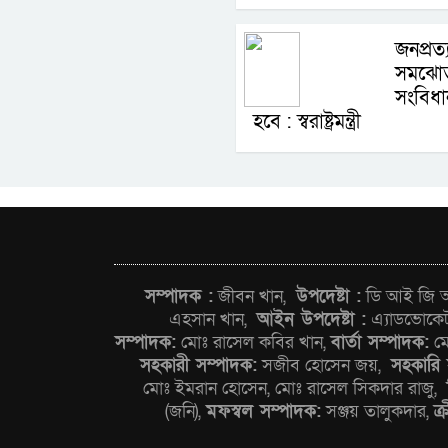
জনপ্রত্
সমঝোতা
সংবিধ
হবে : স্বরাষ্ট্রমন্ত্রী
সম্পাদক :
জীবন খান,
উপদেষ্টা :
ডি আই জি আন
এহসান খান,
আইন উপদেষ্টা :
এ্যাডভোকে
সম্পাদক:
মোঃ রাসেল কবির খান,
বার্তা সম্পাদক:
মো
সহকারী সম্পাদক:
সজীব হোসেন জয়,
সহকারি 
মোঃ ইমরান হোসেন, মোঃ রাসেল সিকদার রাজু,
(জনি),
মফস্বল সম্পাদক:
সঞ্জয় তালুকদার,
ক্