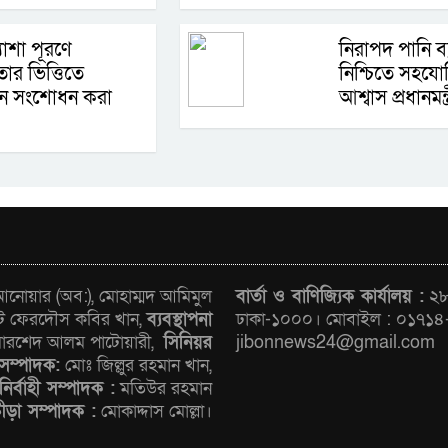
যাশা পূরণে
নিরাপদ পানি ব্
র ভিত্তিতে
নিশ্চিতে সহযো
ান সংশোধন করা
আশ্বাস প্রধানমন্ত
োয়ার (অব:), মোহাম্মদ আমিমুল
বার্তা ও বাণিজ্যিক কার্যালয় :
২৮/
ট ফেরদৌস কবির খান,
ব্যবস্থাপনা
ঢাকা-১০০০। মোবাইল : ০১৭১৪
রশেদ আলম পাটোয়ারী,
সিনিয়র
jibonnews24@gmail.com
সম্পাদক:
মোঃ জিল্লুর রহমান খান,
নির্বাহী সম্পাদক :
মতিউর রহমান
রীড়া সম্পাদক :
মোকাদ্দাস মোল্লা।