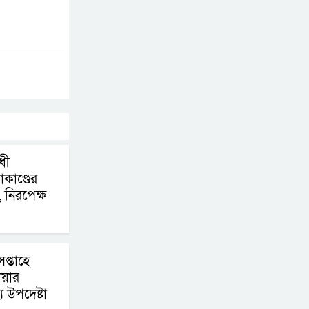
চূড়ান্তের পথে
আত-তানযীল ইনস্টিটিউট
চট্টগ্রাম দুবছর পেরিয়ে
তিন বছরে পর্দাপন
উপলক্ষে আলোচনা সভা ও দোয়া মাহফিল সম্পন্ন
ফ্যাসিবাদবিরোধী
আন্দোলনে হত্যাকাণ্ডের
ধী
কাণ্ডের
বিচার হবে স্বচ্ছ, নিরপেক্ষ
, নিরপেক্ষ
ও বিশ্বাসযোগ্য : প্রধানমন্ত্রী
বাগেরহাট মেডিকেল
ফাউন্ডেশনের যাত্রা শুরু
প্তাহে
িয়ার
য উপদেষ্টা
জুলাই স্মৃতি জাদুঘরের