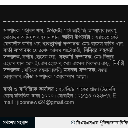
ওমানের সঙ্গে ইরানের হরমুজ
পরিকল্পনা চূড়ান্তের পথে
আত-তানযীল ইনস্টিটিউট চট্টগ্রাম
সম্পাদক :
জীবন খান,
উপদেষ্টা :
ডি আই জি আনোয়ার (অব:),
দুবছর পেরিয়ে তিন বছরে পর্দাপন
মোহাম্মদ আমিমুল এহসান খান,
আইন উপদেষ্টা :
এ্যাডভোকেট
ফেরদৌস কবির খান,
ব্যবস্থাপনা সম্পাদক:
মোঃ রাসেল কবির খান,
উপলক্ষে আলোচনা সভা ও দোয়া
বার্তা সম্পাদক:
মোরশেদ আলম পাটোয়ারী,
সিনিয়র সহকারী
মাহফিল সম্পন্ন
সম্পাদক:
সজীব হোসেন জয়,
সহকারি সম্পাদক:
মোঃ জিল্লুর
রহমান খান, মোঃ ইমরান হোসেন, মোঃ রাসেল সিকদার রাজু,
নির্বাহী
ফ্যাসিবাদবিরোধী আন্দোলনে
সম্পাদক :
মতিউর রহমান (জনি),
মফস্বল সম্পাদক:
সঞ্জয়
হত্যাকাণ্ডের বিচার হবে স্বচ্ছ, নিরপেক্ষ
তালুকদার,
ক্রীড়া সম্পাদক :
মোকাদ্দাস মোল্লা।
ও বিশ্বাসযোগ্য : প্রধানমন্ত্রী
বার্তা ও বাণিজ্যিক কার্যালয় :
২৮/সি/৪ শাকের প্লাজা (টয়েনবি
বাগেরহাট মেডিকেল ফাউন্ডেশনের
রোড) মতিঝিল, ঢাকা-১০০০। মোবাইল : ০১৭১৪-০২২৮৭৭, E-
যাত্রা শুরু
mail : jibonnews24@gmail.com
জুলাই স্মৃতি জাদুঘরের দুয়ার খুলেছে,
সর্বশেষ সংবাদ:
সিএমএসএফ পুঁজিবাজারে বিনিয়োগকারী
© All rights reserved © জীবন নিউজ ২৪ ডট কম লিমিটেড |
উদ্বোধন করলেন প্রধানমন্ত্রী