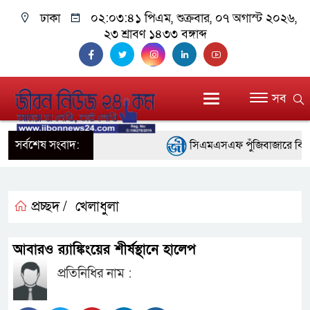
ঢাকা
০২:০৩:৪২ পিএম
, শুক্রবার, ০৭ অগাস্ট ২০২৬,
২৩ শ্রাবণ ১৪৩৩ বঙ্গাব্দ
সব
সর্বশেষ সংবাদ:
সিএমএসএফ পুঁজিবাজারে বিনিয়োগক
গুরুত্বপূর্ণ ভূমিকা রাখছে: ওয়াসি আজম
আন্তর্জাতিক মানের প্যারা ক্রী
প্রচ্ছদ /
খেলাধুলা
নিয়েছে সরকার
আবারও র‌্যাঙ্কিংয়ের শীর্ষস্থানে হালেপ
নদী দূষণ রোধে সমন্বিত পদক্ষে
প্রতিনিধির নাম :
নেই : প্রধানমন্ত্রী