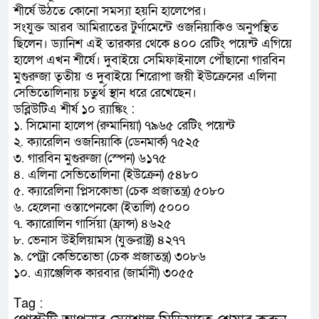
শীর্ষে উঠতে কোনো সমস্যা হয়নি হালেপের।
সংযুক্ত আরব আমিরাতের টুর্ণামেন্টে ওজনিয়াকিও অনুপস্থিত
ছিলেন। ড্যানিশ এই তারকার থেকে ৪০০ রেটিং পয়েন্ট এগিয়ে
হালেপ এখন শীর্ষে। দুবাইয়ে সেমিফাইনালে পৌঁছানো গারবিন
মুগুরুজা তৃতীয় ও দুবাইয়ে শিরোপা জয়ী ইউক্রেনের এলিনা
সেভিতোলিনায় চতুর্থ স্থান ধরে রেখেছেন।
ডব্লিউটিএ শীর্ষ ১০ র‌্যাঙ্কিং :
১. সিমোনা হালেপ (রুমানিয়া) ৭৯৬৫ রেটিং পয়েন্ট
২. ক্যারেলিন ওজনিয়াকি (ডেনমার্ক) ৭৫২৫
৩. গারবিন মুগুরুজা (স্পেন) ৬১৭৫
৪. এলিনা সেভিতোলিনা (ইউক্রেন) ৫৪৮০
৫. ক্যারেলিনা প্লিসকোভা (চেক প্রজাতন্ত্র) ৫০৮০
৬. হেলেনা ওস্তাপেনকো (ইতালি) ৫০০০
৭. ক্যারোলিন গার্সিয়া (ফ্রান্স) ৪৬২৫
৮. ভেনাস উইলিয়ামস (যুক্তরাষ্ট্র) ৪২৭৭
৯. পেট্রা কেভিতোভা (চেক প্রজাতন্ত্র) ৩০৮৬
১০. এ্যাঞ্জেলিক কারবার (জার্মানী) ৩০৫৫
Tag :