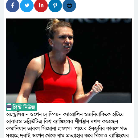
লালমনিরহাটে মাদকসহ মোটরসাই
ওমানের সঙ্গে ইরানের হরমুজ পরি
আত-তানযীল ইনস্টিটিউট চট্টগ্রা
পর্দাপন উপলক্ষে আলোচনা সভা ও দোয়
ফ্যাসিবাদবিরোধী আন্দোলনে হত্যা
নিরপেক্ষ ও বিশ্বাসযোগ্য : প্রধানমন্ত্রী
বাগেরহাট মেডিকেল ফাউন্ডেশনের 
জুলাই স্মৃতি জাদুঘরের দুয়ার খুলে
ফিলিপাইনের দক্ষিণ উপকূলে ৬.৩ 
অস্ট্রেলিয়ান ওপেন চ্যাম্পিয়ন ক্যারোলিন ওজনিয়াকিকে হটিয়ে
আবারও ডব্লিউটিএ বিশ্ব র‌্যাঙ্কিংয়ের শীর্ষস্থান দখল করেছেন
রুমানিয়ান তারকা সিমোনা হালেপ। পায়ের ইনজুরির কারণে গত
সপ্তাহে দুবাই ওপেন থেকে নাম প্রত্যাহার করে নিলেও র‌্যাঙ্কিংয়ের