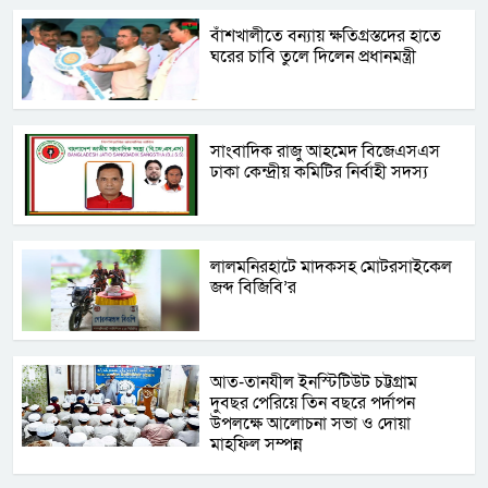
বাঁশখালীতে বন্যায় ক্ষতিগ্রস্তদের হাতে
ঘরের চাবি তুলে দিলেন প্রধানমন্ত্রী
সাংবাদিক রাজু আহমেদ বিজেএসএস
ঢাকা কেন্দ্রীয় কমিটির নির্বাহী সদস্য
লালমনিরহাটে মাদকসহ মোটরসাইকেল
জব্দ বিজিবি’র
আত-তানযীল ইনস্টিটিউট চট্টগ্রাম
দুবছর পেরিয়ে তিন বছরে পর্দাপন
উপলক্ষে আলোচনা সভা ও দোয়া
মাহফিল সম্পন্ন