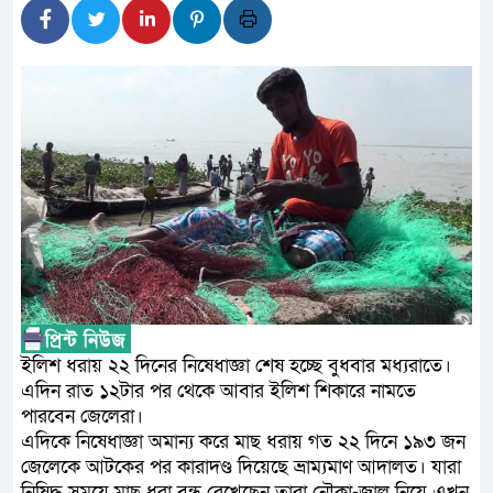
সদস্য
সিএমএসএফ পুঁজিবাজারে বিনিয়োগক
গুরুত্বপূর্ণ ভূমিকা রাখছে: ওয়াসি আজম
আন্তর্জাতিক মানের প্যারা ক্রী
নিয়েছে সরকার
নদী দূষণ রোধে সমন্বিত পদক্ষে
নেই : প্রধানমন্ত্রী
লালমনিরহাটে মাদকসহ মোটরসাই
ইলিশ ধরায় ২২ দিনের নিষেধাজ্ঞা শেষ হচ্ছে বুধবার মধ্যরাতে।
ওমানের সঙ্গে ইরানের হরমুজ পরি
এদিন রাত ১২টার পর থেকে আবার ইলিশ শিকারে নামতে
পারবেন জেলেরা।
আত-তানযীল ইনস্টিটিউট চট্টগ্রা
এদিকে নিষেধাজ্ঞা অমান্য করে মাছ ধরায় গত ২২ দিনে ১৯৩ জন
জেলেকে আটকের পর কারাদণ্ড দিয়েছে ভ্রাম্যমাণ আদালত। যারা
পর্দাপন উপলক্ষে আলোচনা সভা ও দোয়
নিষিদ্ধ সময়ে মাছ ধরা বন্ধ রেখেছেন তারা নৌকা-জাল নিয়ে এখন