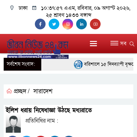
ঢাকা
১০:৩৭:৫৮ এএম
, রবিবার, ০৯ অগাস্ট ২০২৬,
২৫ শ্রাবণ ১৪৩৩ বঙ্গাব্দ
সব
সর্বশেষ সংবাদ:
বরিশালে ১৫ দিনব্যাপী বৃক্ষমেলার 
বাঁশখালীতে বন্যায় ক্ষতিগ্রস্তদে
প্রধানমন্ত্রী
প্রচ্ছদ /
সারাদেশ
জ্বালানি সংকট মোকাবিলায় সরকার স
ইলিশ ধরায় নিষেধাজ্ঞা উঠছে মধ্যরাতে
প্রধানমন্ত্রী
প্রতিনিধির নাম :
সাংবাদিক রাজু আহমেদ বিজেএসএস 