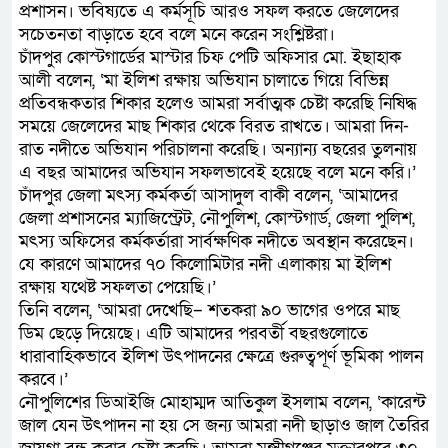
প্রশাসন। ভবিষ্যতে এ কর্মসূচি আরও সফল করতে জেলেদের
সচেতনতা বাড়াতে হবে বলে মনে করেন সংশ্লিষ্টরা।
চাঁদপুর কোস্টগার্ডের মাস্টার চিফ পেটি অফিসার মো. ইছাহাক
আলী বলেন, ‘মা ইলিশ রক্ষায় অভিযান চালাতে গিয়ে বিভিন্ন
প্রতিবন্ধকতার শিকার হলেও আমরা সর্বাত্মক চেষ্টা করেছি নিষিদ্ধ
সময়ে জেলেদের মাছ শিকার থেকে বিরত রাখতে। আমরা দিন-
রাত নদীতে অভিযান পরিচালনা করেছি। অন্যান্য বছরের তুলনায়
এ বছর আমাদের অভিযান সফলভাবেই হয়েছে বলে মনে করি।’
চাঁদপুর জেলা মৎস্য কর্মকর্তা আসাদুল বাকী বলেন, ‘আমাদের
জেলা প্রশাসনের ম্যাজিস্ট্রেট, নৌপুলিশ, কোস্টগার্ড, জেলা পুলিশ,
মৎস্য অফিসের কর্মকর্তারা সার্বক্ষণিক নদীতে অবস্থান করেছেন।
যে কারণে আমাদের ৭০ কিলোমিটার নদী এলাকায় মা ইলিশ
রক্ষায় যথেষ্ট সফলতা পেয়েছি।’
তিনি বলেন, ‘আমরা দেখেছি– শতকরা ৯০ ভাগের ওপরে মাছ
ডিম ছেড়ে দিয়েছে। এটি আমাদের পরবর্তী বছরগুলোতে
ধারাবাহিকভাবে ইলিশ উৎপাদনের ক্ষেত্রে গুরুত্বপূর্ণ ভূমিকা পালন
করবে।’
নৌপুলিশের ডিআইজি মোহাম্মদ আতিকুল ইসলাম বলেন, ‘কারেন্ট
জাল যেন উৎপাদন না হয় সে জন্য আমরা নদী ছাড়াও জাল তৈরির