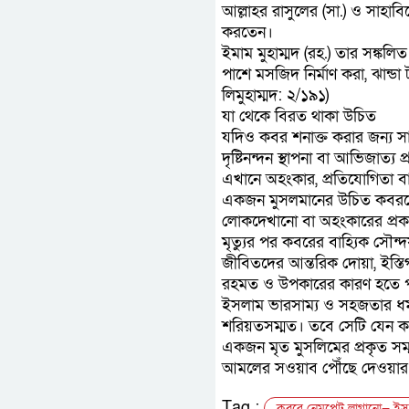
আল্লাহর রাসুলের (সা.) ও সাহা
করতেন।
ইমাম মুহাম্মদ (রহ.) তার সঙ্
পাশে মসজিদ নির্মাণ করা, ঝান্
লিমুহাম্মদ: ২/১৯১)
যা থেকে বিরত থাকা উচিত
যদিও কবর শনাক্ত করার জন্য সাধ
দৃষ্টিনন্দন স্থাপনা বা আভিজাত
এখানে অহংকার, প্রতিযোগিতা বা
একজন মুসলমানের উচিত কবরকে
লোকদেখানো বা অহংকারের প্রক
মৃত্যুর পর কবরের বাহ্যিক সৌন
জীবিতদের আন্তরিক দোয়া, ইস্ত
রহমত ও উপকারের কারণ হতে 
ইসলাম ভারসাম্য ও সহজতার ধর্
শরিয়তসম্মত। তবে সেটি যেন কখ
একজন মৃত মুসলিমের প্রকৃত সম্
আমলের সওয়াব পৌঁছে দেওয়ার 
Tag :
কবরে নেমপ্লেট লাগানো— ইস