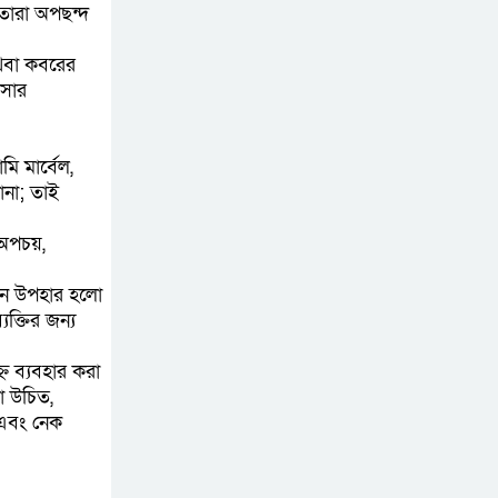
 তারা অপছন্দ
চূড়ান্তের পথে
অথবা কবরের
আত-তানযীল ইনস্টিটিউট
আসার
চট্টগ্রাম দুবছর পেরিয়ে
তিন বছরে পর্দাপন
ি মার্বেল,
উপলক্ষে আলোচনা সভা ও দোয়া মাহফিল সম্পন্ন
ানা; তাই
ফ্যাসিবাদবিরোধী
 অপচয়,
আন্দোলনে হত্যাকাণ্ডের
বিচার হবে স্বচ্ছ, নিরপেক্ষ
বান উপহার হলো
ক্তির জন্য
ও বিশ্বাসযোগ্য : প্রধানমন্ত্রী
ন ব্যবহার করা
বাগেরহাট মেডিকেল
া উচিত,
ফাউন্ডেশনের যাত্রা শুরু
 এবং নেক
জুলাই স্মৃতি জাদুঘরের