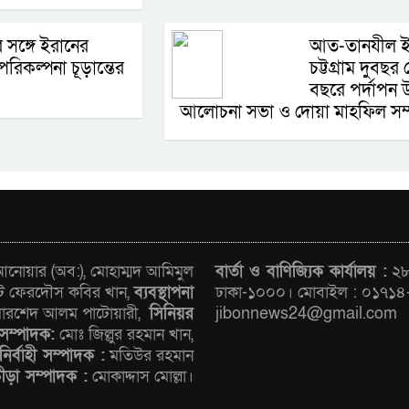
 সঙ্গে ইরানের
আত-তানযীল ইন
রিকল্পনা চূড়ান্তের
চট্টগ্রাম দুবছর
বছরে পর্দাপন 
আলোচনা সভা ও দোয়া মাহফিল সম্প
োয়ার (অব:), মোহাম্মদ আমিমুল
বার্তা ও বাণিজ্যিক কার্যালয় :
২৮/
ট ফেরদৌস কবির খান,
ব্যবস্থাপনা
ঢাকা-১০০০। মোবাইল : ০১৭১৪
রশেদ আলম পাটোয়ারী,
সিনিয়র
jibonnews24@gmail.com
সম্পাদক:
মোঃ জিল্লুর রহমান খান,
নির্বাহী সম্পাদক :
মতিউর রহমান
রীড়া সম্পাদক :
মোকাদ্দাস মোল্লা।