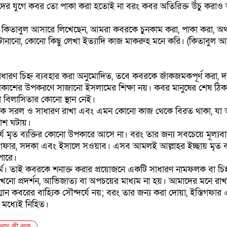
বিদের যুগে কবর তো পাকা করা হতোই না বরং কবর অতিরিক্ত উঁচু করাও
কলিত কিতাবুল আসারে লিখেছেন, আমরা কবরকে চুনকাম করা, পাকা করা, 
ডা টানানো, কোনো কিছু লেখা ইত্যাদি কাজ মাকরুহ মনে করি। (কিতাবুল 
ারণ চিহ্ন ব্যবহার করা অনুমোদিত, তবে কবরকে জাঁকজমকপূর্ণ করা, দাম
্য প্রকাশের উপকরণে সাজানো ইসলামের শিক্ষা নয়। কবর মানুষের শেষ ঠিক
 বিলাসিতার কোনো স্থান নেই।
 সরল ও সাধারণ রাখা এবং এমন কোনো কাজ থেকে বিরত থাকা, যা
াশ ঘটায়।
্দর্য মৃত ব্যক্তির কোনো উপকারে আসে না। বরং তার জন্য সবচেয়ে মূল্য
িগফার, সদকা এবং ইসালে সওয়াব। এসব আমলই আল্লাহর ইচ্ছায় মৃত ব্য
পারে।
ম। তাই কবরকে শনাক্ত করার প্রয়োজনে একটি সাধারণ নামফলক বা চিহ্
নো প্রদর্শন, আভিজাত্য বা অপচয়ের মাধ্যম না হয়। আমাদের মনে রাখ
মান কবরের বাহ্যিক সৌন্দর্যে নয়; বরং তার জন্য করা দোয়া, ইস্তিগফার
মধ্যেই নিহিত।
লাম কী বলে