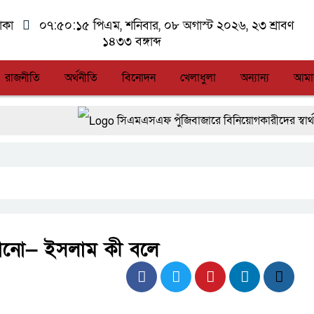
াকা
০৭:৫০:১৫ পিএম
, শনিবার, ০৮ অগাস্ট ২০২৬, ২৩ শ্রাবণ
১৪৩৩ বঙ্গাব্দ
রাজনীতি
অর্থনীতি
বিনোদন
খেলাধুলা
অন্যান্য
আমা
সিএমএসএফ পুঁজিবাজারে বিনিয়োগকারীদের স্বার্থ সুরক্ষায়
আন্তর্জাতিক মানের প্যারা ক্রীড়া প্রতিযোগিতা আয়োজনে
লালমনিরহাটে মাদকসহ মোটরসাইকেল জব্দ বিজিবি’র
আত-তানযীল ইনস্টিটিউট চট্টগ্রাম দুবছর পেরিয়ে তিন ব
ফ্যাসিবাদবিরোধী আন্দোলনে হত্যাকাণ্ডের বিচার হবে স্বচ্ছ, ন
গানো— ইসলাম কী বলে
জুলাই স্মৃতি জাদুঘরের দুয়ার খুলেছে, উদ্বোধন করলেন প্রধানম