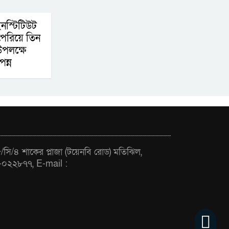
স্টিটিউট
 পেরিয়ে তিন
উপলক্ষে
ন্ন
সি/৪ শাকের প্লাজা (টয়েনবি রোড) মতিঝিল,
-০২২৮৭৭, E-mail :