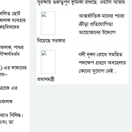
সুরক্ষায় গুরুত্বপূর্ণ ভূমিকা রাখছে: ওয়াসি আজম
সংবলিত ছোট
আন্তর্জাতিক মানের প্যারা
মফলক ব্যবহার
ক্রীড়া প্রতিযোগিতা
িকহবিদদের
আয়োজনের উদ্যোগ
নিয়েছে সরকার
ামফলক, পাথর
্দর্যবর্ধন
নদী দূষণ রোধে সমন্বিত
পদক্ষেপ গ্রহণে অবহেলার
া.)-এর দাফনের
কোনো সুযোগ নেই :
লেন—
প্রধানমন্ত্রী
 তাকে এর
লালমনিরহাটে মাদকসহ
মোটরসাইকেল জব্দ
নামফলক
বিজিবি’র
রাও নিষিদ্ধ।
 এবং তা
ওমানের সঙ্গে ইরানের
হরমুজ পরিকল্পনা