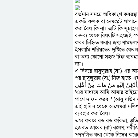
বর্তমান সময়ে অধিকাংশ কবরস্থা
একটি ফলক বা নেমপ্লেট লাগানো
করা বৈধ কি না। এটি কি সুন্ন
বক্তব্য থেকে বিষয়টি সহজেই স্প
কবর চিহ্নিত করার জন্য নামফল
ইসলামি শরিয়তের দৃষ্টিতে কেব
বা অন্য কোনো সহজ চিহ্ন ব্যবহার
নয়।
এ বিষয়ে রাসুলুল্লাহ (সা.)-এর
পর রাসুলুল্লাহ (সা.) নিজ হাত
 وَأَدْفِنُ إِلَيْهِ مَنْ مَاتَ مِنْ أَهْلِي
‘এর মাধ্যমে আমি আমার ভাইয়ে
পাশে দাফন করব।’ (আবু দাউদ
এই হাদিস থেকে আলেমরা দলিল 
ব্যবহার করা বৈধ।
তবে কবরে বড় বড় কবিতা, স্তুতিব
হজরত জাবের (রা.) বলেন, নবীজি
পদদলিত করা থেকে নিষেধ করেছ