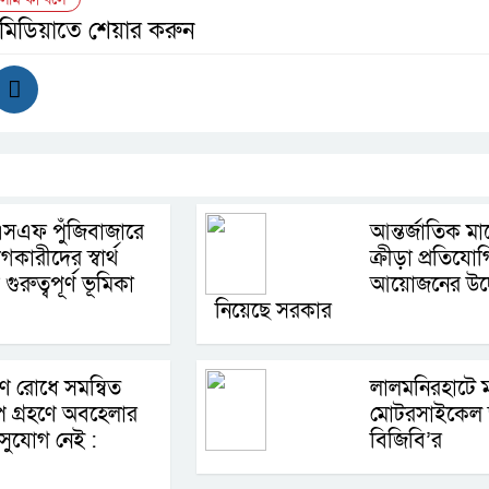
 মিডিয়াতে শেয়ার করুন
সএফ পুঁজিবাজারে
আন্তর্জাতিক মা
কারীদের স্বার্থ
ক্রীড়া প্রতিযো
 গুরুত্বপূর্ণ ভূমিকা
আয়োজনের উদ
নিয়েছে সরকার
ষণ রোধে সমন্বিত
লালমনিরহাটে
প গ্রহণে অবহেলার
মোটরসাইকেল জ
সুযোগ নেই :
বিজিবি’র