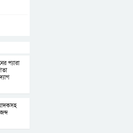
দুয়ার খুলেছে, উদ্বোধন
করলেন প্রধানমন্ত্রী
ফিলিপাইনের দক্ষিণ
উপকূলে ৬.৩ মাত্রার
ভূমিকম্প
নের প্যারা
গিতা
্যোগ
 মাদকসহ
ব্দ