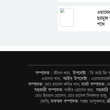
ওমানের
হরমুজ প
পথে
সম্পাদক :
জীবন খান,
উপদেষ্টা :
ডি আই জি আন
এহসান খান,
আইন উপদেষ্টা :
এ্যাডভোকে
সম্পাদক:
মোঃ রাসেল কবির খান,
বার্তা সম্পাদক:
মো
সহকারী সম্পাদক:
সজীব হোসেন জয়,
সহকারি 
মোঃ ইমরান হোসেন, মোঃ রাসেল সিকদার রাজু,
(জনি),
মফস্বল সম্পাদক:
সঞ্জয় তালুকদার,
ক্