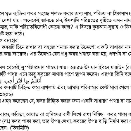
নে মৃত ব্যক্তির কবর সহজে শনাক্ত করার জন্য নাম, পরিচয় বা ঠিকানা
 দেখা যায়। অনেকেই জানতে চান, ইসলামি শরিয়তের দৃষ্টিতে এমন না
াহসম্মত, নাকি শরিয়তবিরোধী কোনো কাজ? এ বিষয়ে কুরআন-সুন্নাহ ও ফ
ষ্ট হয়ে ওঠে।
ক ব্যবহার
ল কবরটি চিনে রাখার বা সহজে শনাক্ত করার উদ্দেশ্যে একটি সাধারণ ন
 করা জায়েজ। এর উদ্দেশ্য যেন শুধু কবর শনাক্ত করা হয়, প্রদর্শন বা সৌন
 আমল থেকেই সুস্পষ্ট প্রমাণ পাওয়া যায়। হজরত উসমান ইবনে মাজউন (র
ে একটি পাথর এনে তার কবরের মাথার পাশে স্থাপন করেন। এরপর তিনি ব
أَتَعَلَّمُ بِهَا قَبْرَ أَخِي،
র কবরটি চিহ্নিত করে রাখলাম এবং আমার পরিবারের কেউ মারা গেলে
 ৩২০৬)
গ্রহণ করেছেন যে, কবর চিহ্নিত করার জন্য একটি সাধারণ পাথর বা 
াক্য, কবিতা, আয়াত বা হাদিসের বাণী লিখে রাখা নিষিদ্ধ। কবর পাকা ক
 (সা.) কবর পাকা করা, তার উপর লেখা, কবরের উপর বাড়ি নির্মাণ করা
েন। (তিরমিজি)