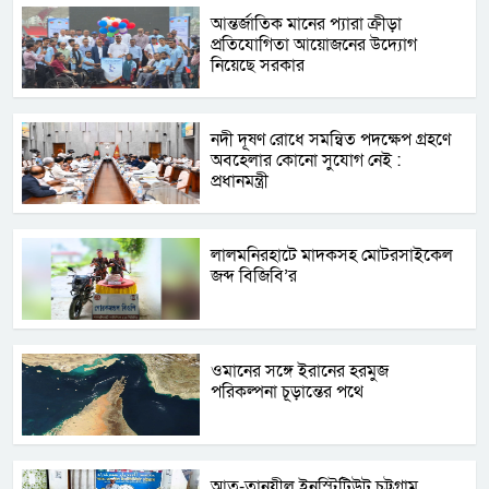
আন্তর্জাতিক মানের প্যারা ক্রীড়া
প্রতিযোগিতা আয়োজনের উদ্যোগ
নিয়েছে সরকার
নদী দূষণ রোধে সমন্বিত পদক্ষেপ গ্রহণে
অবহেলার কোনো সুযোগ নেই :
প্রধানমন্ত্রী
লালমনিরহাটে মাদকসহ মোটরসাইকেল
জব্দ বিজিবি’র
ওমানের সঙ্গে ইরানের হরমুজ
পরিকল্পনা চূড়ান্তের পথে
আত-তানযীল ইনস্টিটিউট চট্টগ্রাম