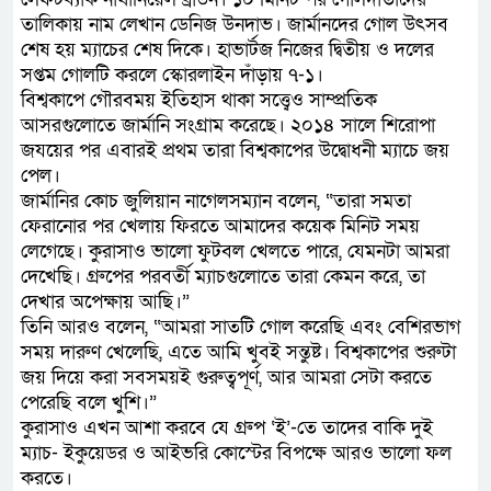
তালিকায় নাম লেখান ডেনিজ উনদাভ। জার্মানদের গোল উৎসব
শেষ হয় ম্যাচের শেষ দিকে। হাভার্টজ নিজের দ্বিতীয় ও দলের
সপ্তম গোলটি করলে স্কোরলাইন দাঁড়ায় ৭-১।
বিশ্বকাপে গৌরবময় ইতিহাস থাকা সত্ত্বেও সাম্প্রতিক
আসরগুলোতে জার্মানি সংগ্রাম করেছে। ২০১৪ সালে শিরোপা
জযয়ের পর এবারই প্রথম তারা বিশ্বকাপের উদ্বোধনী ম্যাচে জয়
পেল।
জার্মানির কোচ জুলিয়ান নাগেলসম্যান বলেন, “তারা সমতা
ফেরানোর পর খেলায় ফিরতে আমাদের কয়েক মিনিট সময়
লেগেছে। কুরাসাও ভালো ফুটবল খেলতে পারে, যেমনটা আমরা
দেখেছি। গ্রুপের পরবর্তী ম্যাচগুলোতে তারা কেমন করে, তা
দেখার অপেক্ষায় আছি।”
তিনি আরও বলেন, “আমরা সাতটি গোল করেছি এবং বেশিরভাগ
সময় দারুণ খেলেছি, এতে আমি খুবই সন্তুষ্ট। বিশ্বকাপের শুরুটা
জয় দিয়ে করা সবসময়ই গুরুত্বপূর্ণ, আর আমরা সেটা করতে
পেরেছি বলে খুশি।”
কুরাসাও এখন আশা করবে যে গ্রুপ ‘ই’-তে তাদের বাকি দুই
ম্যাচ- ইকুয়েডর ও আইভরি কোস্টের বিপক্ষে আরও ভালো ফল
করতে।