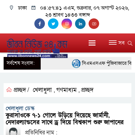
ঢাকা
০৪:৫৭:৪২ এএম
, শুক্রবার, ০৭ অগাস্ট ২০২৬,
২৩ শ্রাবণ ১৪৩৩ বঙ্গাব্দ
সব
সর্বশেষ সংবাদ:
সিএমএসএফ পুঁজিবাজারে বিনিয়োগকা
গুরুত্বপূর্ণ ভূমিকা রাখছে: ওয়াসি আজম
আন্তর্জাতিক মানের প্যারা ক্রীড়
প্রচ্ছদ /
খেলাধুলা
গণমাধ্যম
প্রচ্ছদ
,
,
নিয়েছে সরকার
খেলাধুলা ডেস্ক
নদী দূষণ রোধে সমন্বিত পদক্ষেপ
কুরাসাওকে ৭-১ গোলে উড়িয়ে দিয়েছে জার্মানী,
নেদারল্যান্ডসের সাথে ড্র দিয়ে বিশ্বকাপ শুরু জাপানের
নেই : প্রধানমন্ত্রী
প্রতিনিধির নাম :