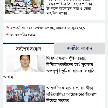
দুবছর পেরিয়ে তিন বছরে পর্দাপন
উপলক্ষে আলোচনা সভা ও দোয়া
মাহফিল সম্পন্ন
আপডেট এর সময় : ০৭:৩৫ অপরাহ্ন, সোমবার, ১৫ জুন ২০২৬
৩৬ বার পঠিত হয়েছে
জনপ্রিয় সংবাদ
সর্বশেষ সংবাদ
সিএমএসএফ পুঁজিবাজারে
বিনিয়োগকারীদের স্বার্থ সুরক্ষায়
গুরুত্বপূর্ণ ভূমিকা রাখছে: ওয়াসি
আজম
আন্তর্জাতিক মানের প্যারা ক্রীড়া
প্রতিযোগিতা আয়োজনের উদ্যোগ
নিয়েছে সরকার