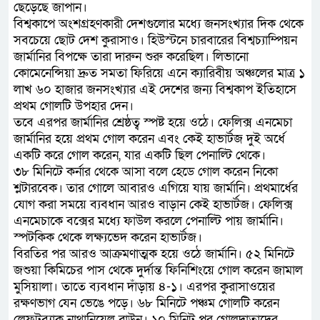
ছেড়েছে জাপান।
বিশ্বকাপে অংশগ্রহণকারী দেশগুলোর মধ্যে জনসংখ্যার দিক থেকে
সবচেয়ে ছোট দেশ কুরাসাও। হিউস্টনে চারবারের বিশ্বচ্যাম্পিয়ন
জার্মানির বিপক্ষে তারা দারুন শুরু করেছিল। লিভানো
কোমেনেন্সিয়া দ্রুত সমতা ফিরিয়ে এনে ক্যারিবীয় অঞ্চলের মাত্র ১
লাখ ৬০ হাজার জনসংখ্যার এই দেশের জন্য বিশ্বকাপ ইতিহাসে
প্রথম গোলটি উপহার দেন।
তবে এরপর জার্মানির শ্রেষ্ঠত্ব স্পষ্ট হয়ে ওঠে। ফেলিক্স এনমেচা
জার্মানির হয়ে প্রথম গোল করেন এবং কেই হাভার্টজ দুই অর্ধে
একটি করে গোল করেন, যার একটি ছিল পেনাল্টি থেকে।
৩৮ মিনিটে কর্নার থেকে আসা বলে হেডে গোল করেন নিকো
শ্লটারবেক। তার গোলে আবারও এগিয়ে যায় জার্মানি। প্রথমার্ধের
যোগ করা সময়ে ব্যবধান আরও বাড়ান কেই হাভার্টজ। ফেলিক্স
এনমেচাকে বক্সের মধ্যে ফাউল করলে পেনাল্টি পায় জার্মানি।
স্পটকিক থেকে লক্ষ্যভেদ করেন হাভার্টজ।
বিরতির পর আরও আক্রমণাত্মক হয়ে ওঠে জার্মানি। ৫২ মিনিটে
জশুয়া কিমিচের পাস থেকে দুর্দান্ত ফিনিশিংয়ে গোল করেন জামাল
মুসিয়ালা। তাতে ব্যবধান দাঁড়ায় ৪-১। এরপর কুরাসাওয়ের
রক্ষণভাগ যেন ভেঙে পড়ে। ৬৮ মিনিটে পঞ্চম গোলটি করেন
লেফটব্যাক নাথানিয়েল ব্রাউন। ১০ মিনিট পর গোলদাতাদের