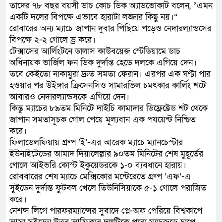
তাদের ৭৮ বছর বয়সী ডাচ কোচ ডিক অ্যাডভোকাট বলেন, “এমন
একটি দলের বিপক্ষে এভাবে হারাটা লজ্জার কিছু নয়।”
রোবারের অন্য ম্যাচে জাপান দুবার পিছিয়ে পড়েও নেদারল্যান্ডসের
বিপক্ষে ২-২ গোলে ড্র করে।
টেক্সাসের আর্লিংটনে ডালাস কাউবয়েজ স্টেডিয়ামে ডাচ
অধিনায়ক ভার্জিল ফন ডিক দুর্দান্ত হেডে দলকে এগিয়ে দেন।
তবে কেইতো নাকামুরা দ্রুত সমতা ফেরান। এরপর এক ঘণ্টা পার
হওয়ার পর উইঙ্গার ক্রিসেনসিও সামারভিল চমৎকার কার্লিং শটে
আবারও নেদারল্যান্ডসকে এগিয়ে দেন।
কিন্তু ম্যাচের ৮৯তম মিনিটে দাইচি কামাদার ডিফ্লেক্টেড শট থেকে
জাপান সমতাসূচক গোল পেয়ে মূল্যবান এক পযয়েন্ট নিশ্চিত
করে।
ফিলাডেলফিয়ায় গ্রুপ ‘ই’-এর আরেক ম্যাচে ম্যানচেস্টার
ইউনাইটেডের আমাদ দিয়ালেল্লার ৯০তম মিনিটের শেষ মুহূর্তের
গোলে আইভরি কোস্ট ইকুয়েডরকে ১-০ ব্যবধানে হারায়।
রোববারের শেষ ম্যাচে মেক্সিকোর মন্টেরেতে গ্রুপ ‘এফ’-এ
সুইডেন দুর্দান্ত ফুটবল খেলে তিউনিসিয়াকে ৫-১ গোলে পরাজিত
করে।
নেশন্স লিগে পারফরম্যান্সের সুবাদে প্লে-অফ পেরিয়ে বিশ্বকাপে