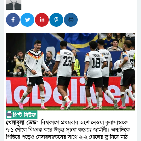
লালমনিরহাটে মাদকসহ মোটরসাইক
ওমানের সঙ্গে ইরানের হরমুজ পরিক
আত-তানযীল ইনস্টিটিউট চট্টগ্রাম
পর্দাপন উপলক্ষে আলোচনা সভা ও দোয়া
ফ্যাসিবাদবিরোধী আন্দোলনে হত্যাক
নিরপেক্ষ ও বিশ্বাসযোগ্য : প্রধানমন্ত্রী
বাগেরহাট মেডিকেল ফাউন্ডেশনের য
জুলাই স্মৃতি জাদুঘরের দুয়ার খুলেছ
ফিলিপাইনের দক্ষিণ উপকূলে ৬.৩ ম
খেলাধুলা ডেস্ক:
বিশ্বকাপে প্রথমবার অংশ নেওয়া কুরাসাওকে
৭-১ গোলে বিধ্বস্ত করে উড়ন্ত সূচনা করেছে জার্মানী। অন্যদিকে
পিছিয়ে পড়েও নেদারল্যান্ডসের সাথে ২-২ গোলের ড্র নিয়ে মাঠ