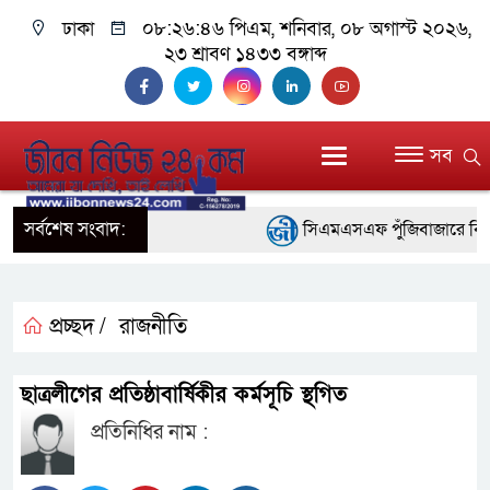
ঢাকা
০৮:২৬:৪৬ পিএম
, শনিবার, ০৮ অগাস্ট ২০২৬,
২৩ শ্রাবণ ১৪৩৩ বঙ্গাব্দ
সব
সর্বশেষ সংবাদ:
সিএমএসএফ পুঁজিবাজারে বিনিয়োগক
গুরুত্বপূর্ণ ভূমিকা রাখছে: ওয়াসি আজ
আন্তর্জাতিক মানের প্যারা ক্র
প্রচ্ছদ /
রাজনীতি
নিয়েছে সরকার
ছাত্রলীগের প্রতিষ্ঠাবার্ষিকীর কর্মসূচি স্থগিত
নদী দূষণ রোধে সমন্বিত পদক্ষ
প্রতিনিধির নাম :
নেই : প্রধানমন্ত্রী