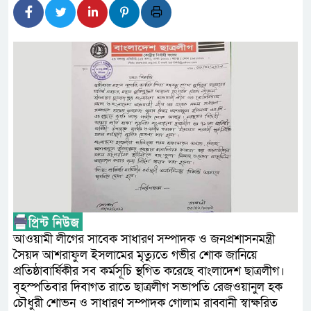
লালমনিরহাটে মাদকসহ মোটরসা
ওমানের সঙ্গে ইরানের হরমুজ পরি
আত-তানযীল ইনস্টিটিউট চট্টগ্র
পর্দাপন উপলক্ষে আলোচনা সভা ও দোয়
ফ্যাসিবাদবিরোধী আন্দোলনে হত্যা
নিরপেক্ষ ও বিশ্বাসযোগ্য : প্রধানমন্ত্রী
বাগেরহাট মেডিকেল ফাউন্ডেশনের 
জুলাই স্মৃতি জাদুঘরের দুয়ার খুলে
আওয়ামী লীগের সাবেক সাধারণ সম্পাদক ও জনপ্রশাসনমন্ত্রী
ফিলিপাইনের দক্ষিণ উপকূলে ৬.৩ 
সৈয়দ আশরাফুল ইসলামের মৃত্যুতে গভীর শোক জানিয়ে
প্রতিষ্ঠাবার্ষিকীর সব কর্মসূচি স্থগিত করেছে বাংলাদেশ ছাত্রলীগ।
বৃহস্পতিবার দিবাগত রাতে ছাত্রলীগ সভাপতি রেজওয়ানুল হক
চৌধুরী শোভন ও সাধারণ সম্পাদক গোলাম রাব্বানী স্বাক্ষরিত