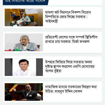
এই বিভাগের আরো সংবাদ
মামলা জট নিরসনে বিকল্প বিরোধ
নিষ্পত্তিতে জোর দিচ্ছে সরকার :
আইনমন্ত্রী
প্রতিবেশী দেশের সঙ্গে সম্পর্ক স্থিতিশীল
রাখতে চায় সরকার: মির্জা ফখরুল
উপহার ফিরিয়ে দিয়ে সততার অনন্য
দৃষ্টান্ত স্থাপন করলেন এমপি মোবাশ্বের
আলম ভূঁইয়া
সামাজিক মাধ্যম সরকারের নিয়ন্ত্রণ করা
উচিত: মাহবুব উদ্দিন খোকন