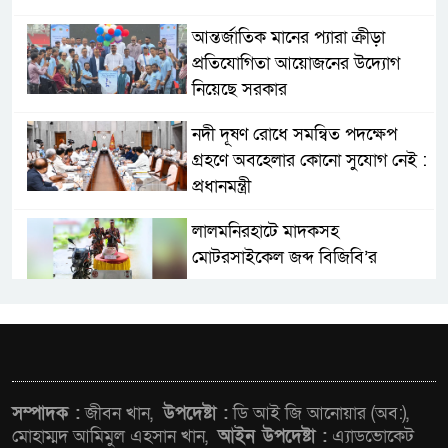
আন্তর্জাতিক মানের প্যারা ক্রীড়া
প্রতিযোগিতা আয়োজনের উদ্যোগ
নিয়েছে সরকার
নদী দূষণ রোধে সমন্বিত পদক্ষেপ
গ্রহণে অবহেলার কোনো সুযোগ নেই :
প্রধানমন্ত্রী
লালমনিরহাটে মাদকসহ
মোটরসাইকেল জব্দ বিজিবি’র
ওমানের সঙ্গে ইরানের হরমুজ
পরিকল্পনা চূড়ান্তের পথে
আত-তানযীল ইনস্টিটিউট চট্টগ্রাম
সম্পাদক :
জীবন খান,
উপদেষ্টা :
ডি আই জি আনোয়ার (অব:),
দুবছর পেরিয়ে তিন বছরে পর্দাপন
মোহাম্মদ আমিমুল এহসান খান,
আইন উপদেষ্টা :
এ্যাডভোকেট