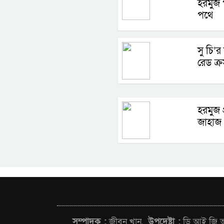
হরমুজ প
পথে
সু চি’র
রেড ক্র
হরমুজ 
জাহাজ 
সম্পাদক :
জীবন খান,
উপদেষ্টা :
ডি আই জি আন