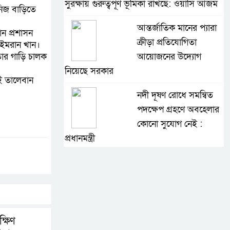
সুরক্ষায় গুরুত্বপূর্ণ ভূমিকা রাখছে: ওয়াসি আজম
নিজ বাড়িতে
আন্তর্জাতিক মানের প্যারা
ান প্রশাসন
ক্রীড়া প্রতিযোগিতা
 ইমরান খান।
তার গাড়ি চালক
আয়োজনের উদ্যোগ
নিয়েছে সরকার
াই তালেবান
নদী দূষণ রোধে সমন্বিত
পদক্ষেপ গ্রহণে অবহেলার
কোনো সুযোগ নেই :
প্রধানমন্ত্রী
লালমনিরহাটে মাদকসহ
মোটরসাইকেল জব্দ
বিজিবি’র
ওমানের সঙ্গে ইরানের
্ষিণ
হরমুজ পরিকল্পনা