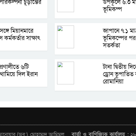
রিকল্পনা চূড়ান্তের
উপকূলে ৬.৩ মাত
ভূমিকম্প
 সঙ্গে মিয়ানমারে
জাপানে ৭.১ মাত
স কর্মকর্তার সাক্ষাৎ
ভূমিকম্পের পর 
সতর্কতা
প্রণালীতে ৬টি
টানা দ্বিতীয় দ
থামিয়ে দিল ইরান
ড্রোন ভূপাতিত
রোমানিয়া
োয়ার (অব:), মোহাম্মদ আমিমুল
বার্তা ও বাণিজ্যিক কার্যালয় :
২৮/