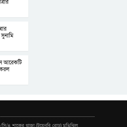
্রার
চূড়ান্তের পথে
আত-তানযীল ইনস্টিটিউট
্রার
চট্টগ্রাম দুবছর পেরিয়ে
সুনামি
তিন বছরে পর্দাপন
উপলক্ষে আলোচনা সভা ও দোয়া মাহফিল সম্পন্ন
ফ্যাসিবাদবিরোধী
িনে আরেকটি
আন্দোলনে হত্যাকাণ্ডের
 করল
বিচার হবে স্বচ্ছ, নিরপেক্ষ
ও বিশ্বাসযোগ্য : প্রধানমন্ত্রী
বাগেরহাট মেডিকেল
ফাউন্ডেশনের যাত্রা শুরু
জুলাই স্মৃতি জাদুঘরের
সি/৪ শাকের প্লাজা (টয়েনবি রোড) মতিঝিল,