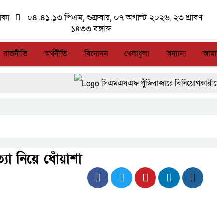
াকা
০৪:৪১:১৩ পিএম
, শুক্রবার, ০৭ অগাস্ট ২০২৬, ২৩ শ্রাবণ
১৪৩৩ বঙ্গাব্দ
রাজনীতি
অর্থনীতি
বিনোদন
খেলাধুলা
অন্যান্য
আমা
সিএমএসএফ পুঁজিবাজারে বিনিয়োগকারীদের স্বার্থ
আন্তর্জাতিক মানের প্যারা ক্রীড়া প্রতিযোগি
লালমনিরহাটে মাদকসহ মোটরসাইকেল জব্দ বি
আত-তানযীল ইনস্টিটিউট চট্টগ্রাম দুবছর পেরিয
যা নিয়ে ধোঁয়াশা
ফ্যাসিবাদবিরোধী আন্দোলনে হত্যাকাণ্ডের বিচার হবে
জুলাই স্মৃতি জাদুঘরের দুয়ার খুলেছে, উদ্বোধন করল