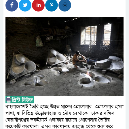
সদস্য
সিএমএসএফ পুঁজিবাজারে বিনিয়োগক
গুরুত্বপূর্ণ ভূমিকা রাখছে: ওয়াসি আজম
আন্তর্জাতিক মানের প্যারা ক্রী
নিয়েছে সরকার
নদী দূষণ রোধে সমন্বিত পদক্ষে
নেই : প্রধানমন্ত্রী
লালমনিরহাটে মাদকসহ মোটরসাই
ওমানের সঙ্গে ইরানের হরমুজ পরি
বাংলাদেশেই তৈরি হচ্ছে উন্নত মানের প্রোপেলার। প্রোপেলার হলো
আত-তানযীল ইনস্টিটিউট চট্টগ্রা
পাখা, যা বিভিন্ন উড়োজাহাজ ও নৌযানে থাকে। ঢাকার দক্ষিণ
কেরানীগঞ্জের ডকইয়ার্ড এলাকায় রয়েছে প্রোপেলার তৈরির
পর্দাপন উপলক্ষে আলোচনা সভা ও দোয়
কয়েকটি কারখানা। এসব কারখানায় জাহাজ থেকে শুরু করে