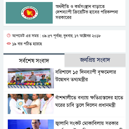
অর্থনীতি ও কর্মসংস্থান বাড়াতে
দেশব্যাপী ক্রিয়েটিভ হাবের পরিকল্পনা
সরকারের
আপডেট এর সময় : ০৯:৫৭ পূর্বাহ্ন, বুধবার, ১৭ অক্টোবর ২০১৮
১৯ বার পঠিত হয়েছে
জনপ্রিয় সংবাদ
সর্বশেষ সংবাদ
বরিশালে ১৫ দিনব্যাপী বৃক্ষমেলার
উদ্বোধন তথ্যমন্ত্রীর
বাঁশখালীতে বন্যায় ক্ষতিগ্রস্তদের হাতে
ঘরের চাবি তুলে দিলেন প্রধানমন্ত্রী
জ্বালানি সংকট মোকাবিলায় সরকার