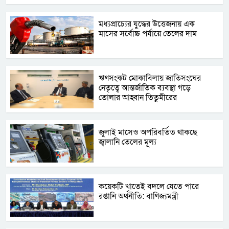
মধ্যপ্রাচ্যের যুদ্ধের উত্তেজনায় এক
মাসের সর্বোচ্চ পর্যায়ে তেলের দাম
ঋণসংকট মোকাবিলায় জাতিসংঘের
নেতৃত্বে আন্তর্জাতিক ব্যবস্থা গড়ে
তোলার আহ্বান তিতুমীরের
জুলাই মাসেও অপরিবর্তিত থাকছে
জ্বালানি তেলের মূল্য
কয়েকটি খাতেই বদলে যেতে পারে
রপ্তানি অর্থনীতি: বাণিজ্যমন্ত্রী