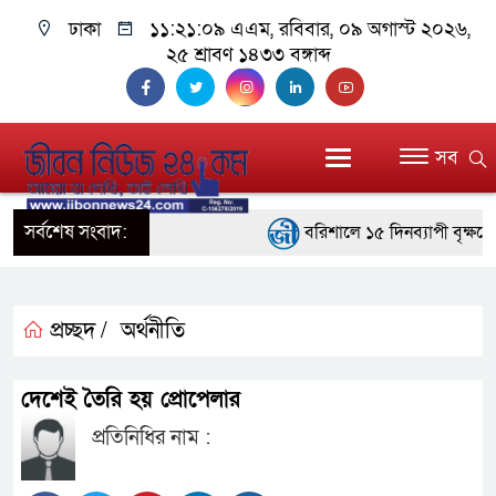
ঢাকা
১১:২১:১০ এএম
, রবিবার, ০৯ অগাস্ট ২০২৬,
২৫ শ্রাবণ ১৪৩৩ বঙ্গাব্দ
সব
সর্বশেষ সংবাদ:
বরিশালে ১৫ দিনব্যাপী বৃক্ষমেলার 
বাঁশখালীতে বন্যায় ক্ষতিগ্রস্তদ
প্রধানমন্ত্রী
প্রচ্ছদ /
অর্থনীতি
জ্বালানি সংকট মোকাবিলায় সরকার স
দেশেই তৈরি হয় প্রোপেলার
প্রধানমন্ত্রী
প্রতিনিধির নাম :
সাংবাদিক রাজু আহমেদ বিজেএসএস 