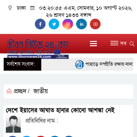
ঢাকা
০৩:২০:৫৫ এএম
, সোমবার, ১০ অগাস্ট ২০২৬,
২৬ শ্রাবণ ১৪৩৩ বঙ্গাব্দ
সব
সর্বশেষ সংবাদ:
পাহাড়ে সম্প্রীতি রক্ষায় নানা প
ইতালির রোমে আটকে পড়া বিমানে
বরিশালে ১৫ দিনব্যাপী বৃক্ষমেলার
প্রচ্ছদ /
জাতীয়
বাঁশখালীতে বন্যায় ক্ষতিগ্রস্তদ
দেশে ইয়াসের আঘাত হানার কোনো আশঙ্কা নেই
প্রধানমন্ত্রী
প্রতিনিধির নাম :
জ্বালানি সংকট মোকাবিলায় সরকার 