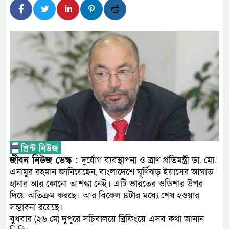
প্রধানমন্ত্রী
সাংবাদিক রাজু আহমেদ বিজেএসএস
সদস্য
সিএমএসএফ পুঁজিবাজারে বিনিয়োগ
গুরুত্বপূর্ণ ভূমিকা রাখছে: ওয়াসি আজ
আন্তর্জাতিক মানের প্যারা ক্র
নিয়েছে সরকার
নদী দূষণ রোধে সমন্বিত পদক্ষ
জীবন নিউজ ডেস্ক :
দুর্যোগ ব্যবস্থাপনা ও ত্রাণ প্রতিমন্ত্রী ডা. মো.
এনামুর রহমান জানিয়েছেন, বাংলাদেশে ঘূর্ণিঝড় ইয়াসের আঘাত
নেই : প্রধানমন্ত্রী
হানার আর কোনো আশঙ্কা নেই। এটি ভারতের ওডিশার উপর
দিয়ে অতিক্রম করছে। আর বিকেল ৪টার মধ্যে শেষ হওয়ার
লালমনিরহাটে মাদকসহ মোটরসা
সম্ভাবনা রয়েছে।
বুধবার (২৬ মে) দুপুরে সচিবালয়ে ব্রিফিংয়ে এসব কথা জানান