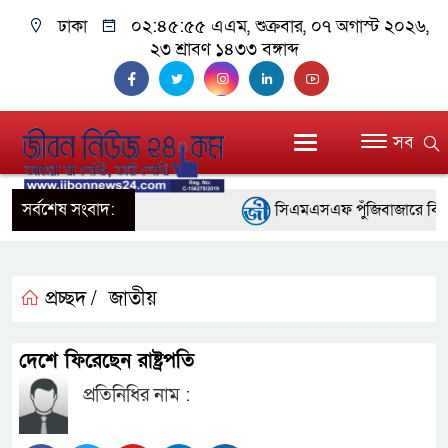
ঢাকা
০২:৪৫:৫৬ এএম
, শুক্রবার, ০৭ অগাস্ট ২০২৬,
২৩ শ্রাবণ ১৪৩৩ বঙ্গাব্দ
সব
সর্বশেষ সংবাদ:
সিএমএসএফ পুঁজিবাজারে বিনিয়োগক
গুরুত্বপূর্ণ ভূমিকা রাখছে: ওয়াসি আজম
আন্তর্জাতিক মানের প্যারা ক্রী
প্রচ্ছদ /
জাতীয়
নিয়েছে সরকার
দেশে ফিরেছেন রাষ্ট্রপতি
নদী দূষণ রোধে সমন্বিত পদক্ষে
প্রতিনিধির নাম :
নেই : প্রধানমন্ত্রী