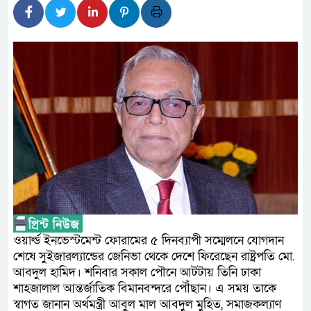
লালমনিরহাটে মাদকসহ মোটরসাই
ওমানের সঙ্গে ইরানের হরমুজ পরি
ফ্যাসিবাদবিরোধী আন্দোলনে হত্যা
নিরপেক্ষ ও বিশ্বাসযোগ্য : প্রধানমন্ত্রী
বাগেরহাট মেডিকেল ফাউন্ডেশনের 
জুলাই স্মৃতি জাদুঘরের দুয়ার খুলে
ফিলিপাইনের দক্ষিণ উপকূলে ৬.৩ 
আগস্টের শেষ সপ্তাহে খুলছে মাল
ওয়ার্ল্ড ইনভেস্টমেন্ট ফোরামের ৫ দিনব্যাপী সম্মেলনে যোগদান
উপদেষ্টা
শেষে সুইজারল্যান্ডের জেনিভা থেকে দেশে ফিরেছেন রাষ্ট্রপতি মো.
আবদুল হামিদ। শনিবার সকাল পৌনে আটটায় তিনি ঢাকা
শাহজালাল আন্তর্জাতিক বিমানবন্দরে পৌঁছান। এ সময় তাকে
স্বাগত জানান অর্থমন্ত্রী আবুল মাল আবদুল মুহিত, সমাজকল্যাণ