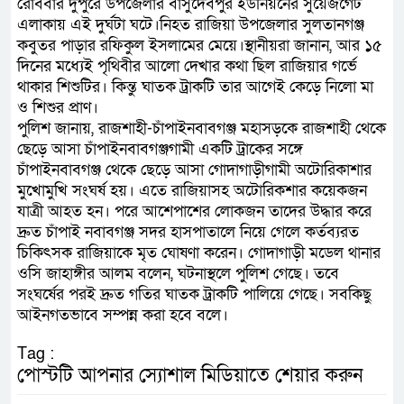
রোববার দুপুরে উপজেলার বাসুদেবপুর ইউনিয়নের সুয়েজগেট
এলাকায় এই দুর্ঘটা ঘটে।নিহত রাজিয়া উপজেলার সুলতানগঞ্জ
কবুতর পাড়ার রফিকুল ইসলামের মেয়ে।স্থানীয়রা জানান, আর ১৫
দিনের মধ্যেই পৃথিবীর আলো দেখার কথা ছিল রাজিয়ার গর্ভে
থাকার শিশুটির। কিন্তু ঘাতক ট্রাকটি তার আগেই কেড়ে নিলো মা
ও শিশুর প্রাণ।
পুলিশ জানায়, রাজশাহী-চাঁপাইনবাবগঞ্জ মহাসড়কে রাজশাহী থেকে
ছেড়ে আসা চাঁপাইনবাবগঞ্জগামী একটি ট্রাকের সঙ্গে
চাঁপাইনবাবগঞ্জ থেকে ছেড়ে আসা গোদাগাড়ীগামী অটোরিকাশার
মুখোমুখি সংঘর্ষ হয়। এতে রাজিয়াসহ অটোরিকশার কয়েকজন
যাত্রী আহত হন। পরে আশেপাশের লোকজন তাদের উদ্ধার করে
দ্রুত চাঁপাই নবাবগঞ্জ সদর হাসপাতালে নিয়ে গেলে কর্তব্যরত
চিকিৎসক রাজিয়াকে মৃত ঘোষণা করেন। গোদাগাড়ী মডেল থানার
ওসি জাহাঙ্গীর আলম বলেন, ঘটনাস্থলে পুলিশ গেছে। তবে
সংঘর্ষের পরই দ্রুত গতির ঘাতক ট্রাকটি পালিয়ে গেছে। সবকিছু
আইনগতভাবে সম্পন্ন করা হবে বলে।
Tag :
পোস্টটি আপনার স্যোশাল মিডিয়াতে শেয়ার করুন