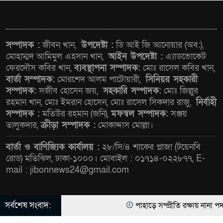
সাংবাদিক রাজু আহমেদ বিজেএসএস
ঢাকা কেন্দ্রীয় কমিটির নির্বাহী সদস্য
সম্পাদক :
জীবন খান,
উপদেষ্টা :
ডি আই জি আনোয়ার (অব:),
মোহাম্মদ আমিমুল এহসান খান,
আইন উপদেষ্টা :
এ্যাডভোকেট
সিএমএসএফ পুঁজিবাজারে
ফেরদৌস কবির খান,
ব্যবস্থাপনা সম্পাদক:
মোঃ রাসেল কবির খান,
বিনিয়োগকারীদের স্বার্থ সুরক্ষায়
বার্তা সম্পাদক:
মোরশেদ আলম পাটোয়ারী,
সিনিয়র সহকারী
গুরুত্বপূর্ণ ভূমিকা রাখছে: ওয়াসি
সম্পাদক:
সজীব হোসেন জয়,
সহকারি সম্পাদক:
মোঃ জিল্লুর
আজম
রহমান খান, মোঃ ইমরান হোসেন, মোঃ রাসেল সিকদার রাজু,
নির্বাহী
সম্পাদক :
মতিউর রহমান (জনি),
মফস্বল সম্পাদক:
সঞ্জয়
আন্তর্জাতিক মানের প্যারা ক্রীড়া
তালুকদার,
ক্রীড়া সম্পাদক :
মোকাদ্দাস মোল্লা।
প্রতিযোগিতা আয়োজনের উদ্যোগ
বার্তা ও বাণিজ্যিক কার্যালয় :
২৮/সি/৪ শাকের প্লাজা (টয়েনবি
নিয়েছে সরকার
রোড) মতিঝিল, ঢাকা-১০০০। মোবাইল : ০১৭১৪-০২২৮৭৭, E-
mail : jibonnews24@gmail.com
নদী দূষণ রোধে সমন্বিত পদক্ষেপ
গ্রহণে অবহেলার কোনো সুযোগ নেই :
প্রধানমন্ত্রী
সর্বশেষ সংবাদ:
পাহাড়ে সম্প্রীতি রক্ষায় নানা পদ
© All rights reserved © জীবন নিউজ ২৪ ডট কম লিমিটেড |
Theme Developed BY
ThemesBazar.Com
লালমনিরহাটে মাদকসহ