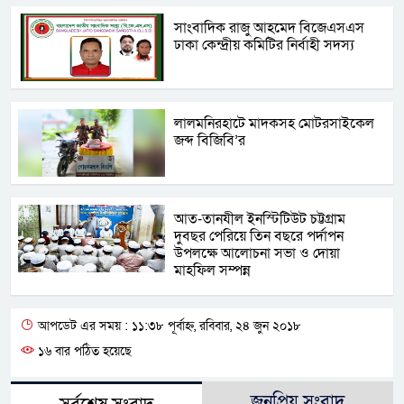
সাংবাদিক রাজু আহমেদ বিজেএসএস
ঢাকা কেন্দ্রীয় কমিটির নির্বাহী সদস্য
লালমনিরহাটে মাদকসহ মোটরসাইকেল
জব্দ বিজিবি’র
আত-তানযীল ইনস্টিটিউট চট্টগ্রাম
দুবছর পেরিয়ে তিন বছরে পর্দাপন
উপলক্ষে আলোচনা সভা ও দোয়া
মাহফিল সম্পন্ন
আপডেট এর সময় : ১১:৩৮ পূর্বাহ্ন, রবিবার, ২৪ জুন ২০১৮
১৬ বার পঠিত হয়েছে
জনপ্রিয় সংবাদ