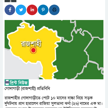
প্রধানমন্ত্রী
সাংবাদিক রাজু আহমেদ বিজেএসএস
সদস্য
সিএমএসএফ পুঁজিবাজারে বিনিয়োগক
গুরুত্বপূর্ণ ভূমিকা রাখছে: ওয়াসি আজ
আন্তর্জাতিক মানের প্যারা ক্রী
নিয়েছে সরকার
নদী দূষণ রোধে সমন্বিত পদক্ষ
নেই : প্রধানমন্ত্রী
গোদাগাড়ী (রাজশাহী) প্রতিনিধি
লালমনিরহাটে মাদকসহ মোটরসা
রাজশাহীর গোদাগাড়ীতে পেটে ১০ মাসের বাচ্চা নিয়ে সড়ক
র্দুঘটনায় প্রাণ হারালেন রাজিয়া সুলতানা ঝর্ণা (২৬) নামের এক মা।