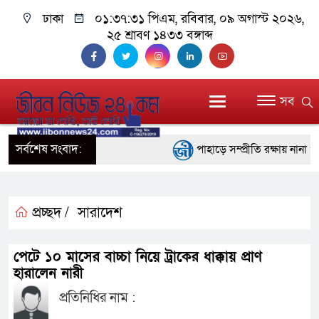
ঢাকা
০১:৩৭:৩২ পিএম
, রবিবার, ০৯ অগাস্ট ২০২৬,
২৫ শ্রাবণ ১৪৩৩ বঙ্গাব্দ
সব
সর্বশেষ সংবাদ:
পাহাড়ে সম্প্রীতি রক্ষায় নানা প
ইতালির রোমে আটকে পড়া বিমানে
বরিশালে ১৫ দিনব্যাপী বৃক্ষমেলার
প্রচ্ছদ /
সারাদেশ
বাঁশখালীতে বন্যায় ক্ষতিগ্রস্তদ
পেটে ১০ মাসের বাচ্চা নিয়ে ট্রাকের ধাক্কায় প্রাণ
প্রধানমন্ত্রী
হারালেন নারী
প্রতিনিধির নাম :
জ্বালানি সংকট মোকাবিলায় সরকার স